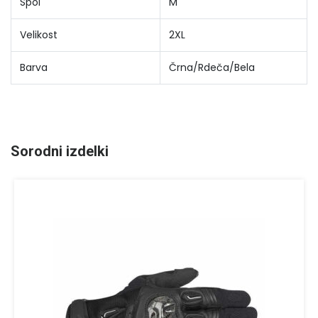
Spol
M
Velikost
2XL
Barva
Črna/Rdeča/Bela
Sorodni izdelki