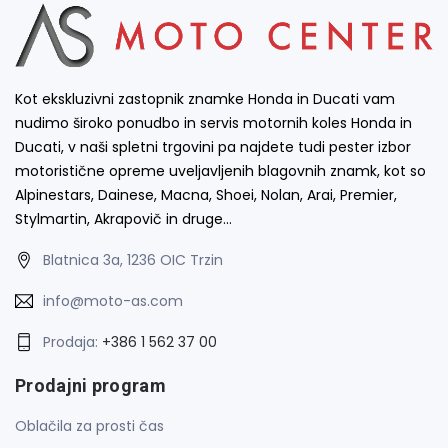
Kot ekskluzivni zastopnik znamke Honda in Ducati vam
nudimo široko ponudbo in servis motornih koles Honda in
Ducati, v naši spletni trgovini pa najdete tudi pester izbor
motoristične opreme uveljavljenih blagovnih znamk, kot so
Alpinestars, Dainese, Macna, Shoei, Nolan, Arai, Premier,
Stylmartin, Akrapovič in druge…
Blatnica 3a, 1236 OIC Trzin
info@moto-as.com
Prodaja:
+386 1 562 37 00
Prodajni program
Oblačila za prosti čas