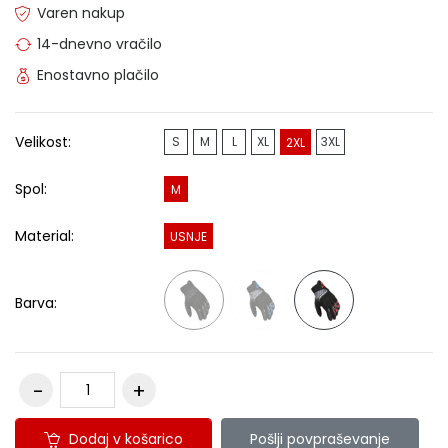
Varen nakup
14-dnevno vračilo
Enostavno plačilo
Velikost:
S
M
L
XL
3XL
2XL
Spol:
M
Material:
USNJE
Barva:
Dodaj v košarico
Pošlji povpraševanje