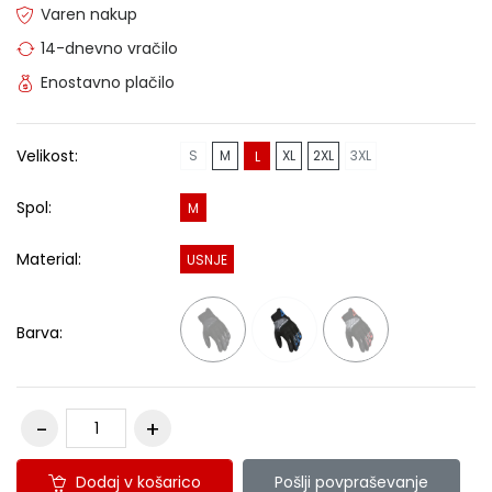
Varen nakup
14-dnevno vračilo
Enostavno plačilo
Velikost:
S
M
XL
2XL
3XL
L
Spol:
M
Material:
USNJE
Barva:
Dodaj v košarico
Pošlji povpraševanje