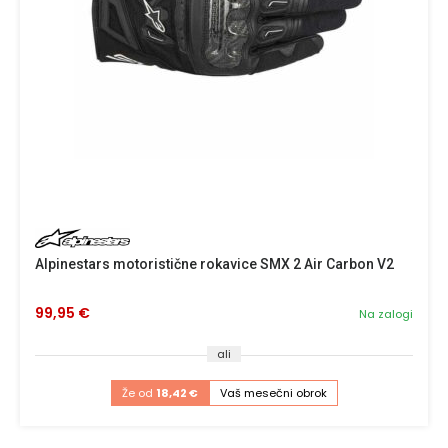
Alpinestars motoristične rokavice SMX 2 Air Carbon V2
99,95 €
Na zalogi
ali
Že od
18,42 €
Vaš mesečni obrok