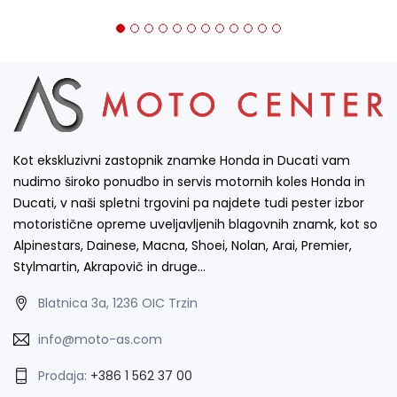
Kot ekskluzivni zastopnik znamke Honda in Ducati vam
nudimo široko ponudbo in servis motornih koles Honda in
Ducati, v naši spletni trgovini pa najdete tudi pester izbor
motoristične opreme uveljavljenih blagovnih znamk, kot so
Alpinestars, Dainese, Macna, Shoei, Nolan, Arai, Premier,
Stylmartin, Akrapovič in druge…
Blatnica 3a, 1236 OIC Trzin
info@moto-as.com
Prodaja:
+386 1 562 37 00