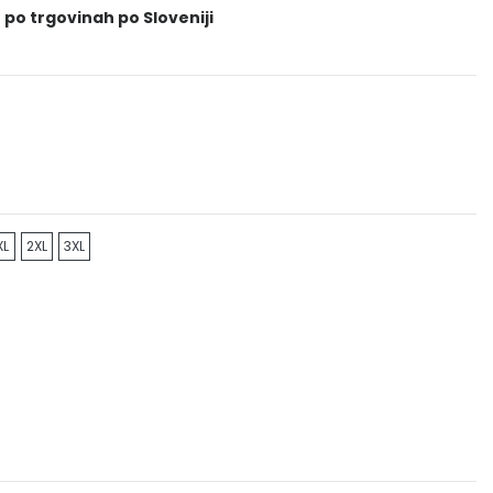
 po trgovinah po Sloveniji
XL
2XL
3XL