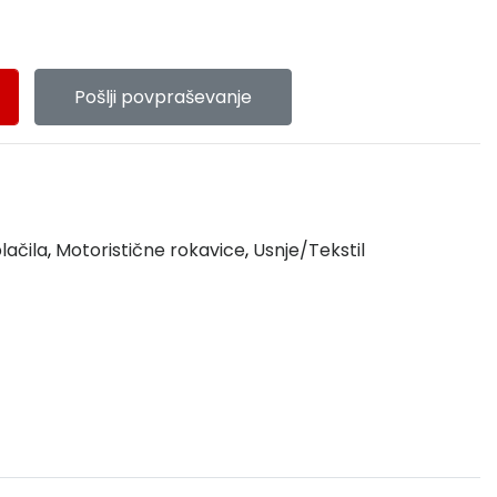
Pošlji povpraševanje
lačila
,
Motoristične rokavice
,
Usnje/Tekstil