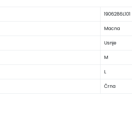
1906286L101
Macna
Usnje
M
L
Črna