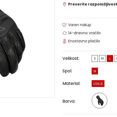
Preverite razpoložljivost
Varen nakup
14-dnevno vračilo
Enostavno plačilo
Velikost:
S
M
L
Spol:
M
Material:
USNJE
Barva: