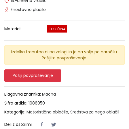
14-dnevno vračilo
Enostavno plačilo
Material:
TEKOČINA
Izdelka trenutno ni na zalogi in je na voljo po naročilu.
Pošljite povpraševanje.
Pošlji povpraševanje
Blagovna znamka:
Macna
Šifra artikla:
1986050
Kategorije:
Motoristična oblačila
,
Sredstva za nego oblačil
Deli z ostalimi: