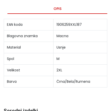
OPIS
EAN koda
1906259XXL187
Blagovna znamka
Macna
Material
Usnje
Spol
M
Velikost
2XL
Barva
Črna/Bela/Rumena
Sorodni izdelki