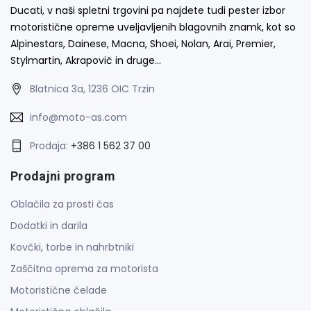
Ducati, v naši spletni trgovini pa najdete tudi pester izbor
motoristične opreme uveljavljenih blagovnih znamk, kot so
Alpinestars, Dainese, Macna, Shoei, Nolan, Arai, Premier,
Stylmartin, Akrapovič in druge…
Blatnica 3a, 1236 OIC Trzin
info@moto-as.com
Prodaja:
+386 1 562 37 00
Prodajni program
Oblačila za prosti čas
Dodatki in darila
Kovčki, torbe in nahrbtniki
Zaščitna oprema za motorista
Motoristične čelade