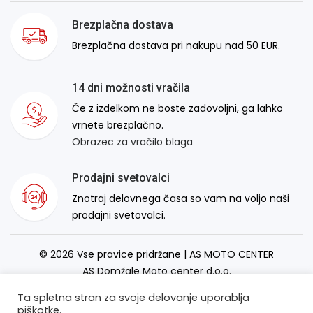
Brezplačna dostava
Brezplačna dostava pri nakupu nad 50 EUR.
14 dni možnosti vračila
Če z izdelkom ne boste zadovoljni, ga lahko
vrnete brezplačno.
Obrazec za vračilo blaga
Prodajni svetovalci
Znotraj delovnega časa so vam na voljo naši
prodajni svetovalci.
© 2026 Vse pravice pridržane | AS MOTO CENTER
AS Domžale Moto center d.o.o.
Izdelava spletne strani:
RSMT
Ta spletna stran za svoje delovanje uporablja
piškotke.