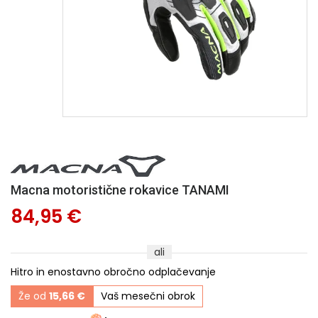
Macna motoristične rokavice TANAMI
84,95 €
ali
Hitro in enostavno obročno odplačevanje
Že od
15,66 €
Vaš mesečni obrok