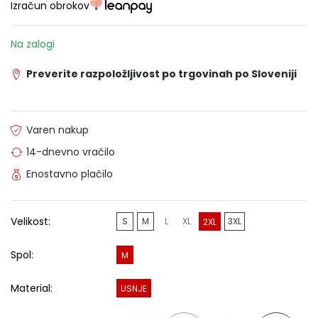
Izračun obrokov
Na zalogi
Preverite razpoložljivost po trgovinah po Sloveniji
Varen nakup
14-dnevno vračilo
Enostavno plačilo
Velikost:
S
M
L
XL
3XL
2XL
Spol:
M
Material:
USNJE