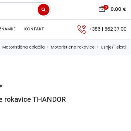
0
0,00
€
+386 1 562 37 00
ZNAMKE
KONTAKT
Motoristična oblačila
Motoristične rokavice
Usnje/Tekstil
ne rokavice THANDOR