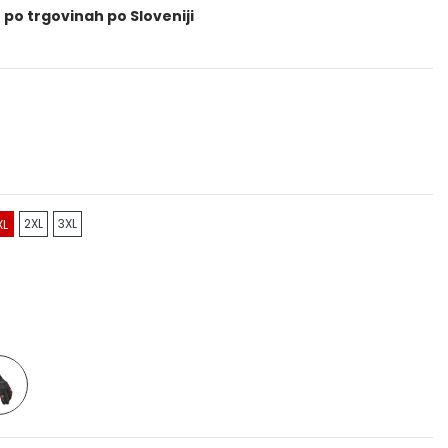
 po trgovinah po Sloveniji
2XL
3XL
XL