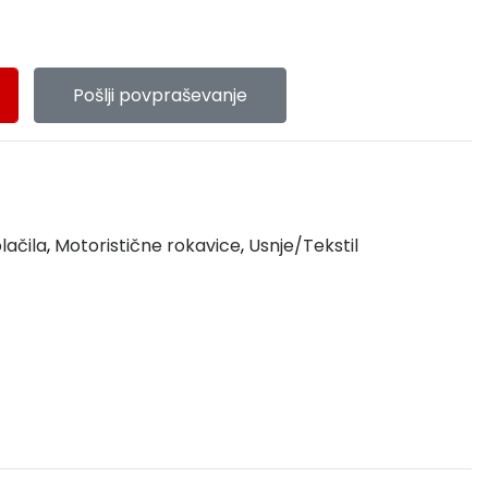
Pošlji povpraševanje
lačila
,
Motoristične rokavice
,
Usnje/Tekstil