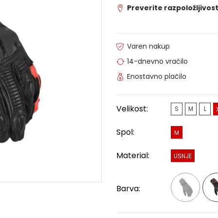
Preverite razpoložljivost
Varen nakup
14-dnevno vračilo
Enostavno plačilo
Velikost:
S
M
L
Spol:
M
Material:
USNJE
Barva: