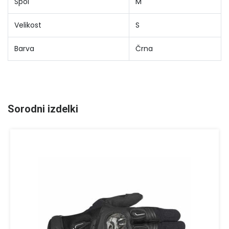
Spol
M
Velikost
S
Barva
Črna
Sorodni izdelki