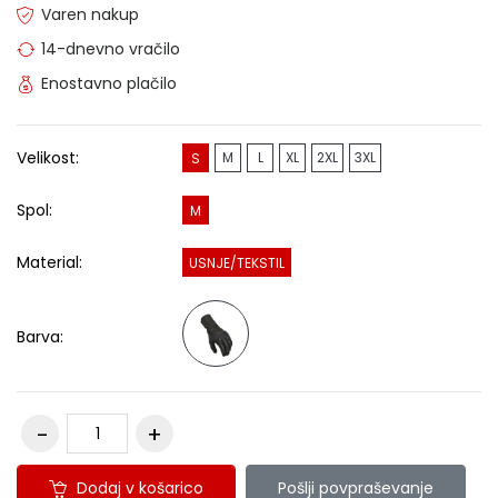
Varen nakup
14-dnevno vračilo
Enostavno plačilo
Velikost:
M
L
XL
2XL
3XL
S
Spol:
M
Material:
USNJE/TEKSTIL
Barva:
Dodaj v košarico
Pošlji povpraševanje