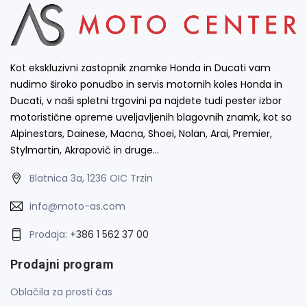
Kot ekskluzivni zastopnik znamke Honda in Ducati vam
nudimo široko ponudbo in servis motornih koles Honda in
Ducati, v naši spletni trgovini pa najdete tudi pester izbor
motoristične opreme uveljavljenih blagovnih znamk, kot so
Alpinestars, Dainese, Macna, Shoei, Nolan, Arai, Premier,
Stylmartin, Akrapovič in druge…
Blatnica 3a, 1236 OIC Trzin
info@moto-as.com
Prodaja:
+386 1 562 37 00
Prodajni program
Oblačila za prosti čas