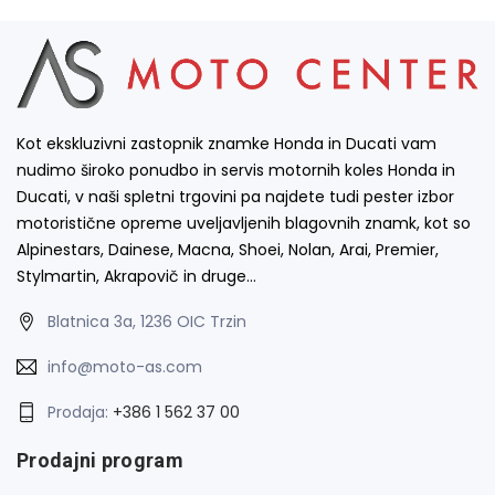
Kot ekskluzivni zastopnik znamke Honda in Ducati vam
nudimo široko ponudbo in servis motornih koles Honda in
Ducati, v naši spletni trgovini pa najdete tudi pester izbor
motoristične opreme uveljavljenih blagovnih znamk, kot so
Alpinestars, Dainese, Macna, Shoei, Nolan, Arai, Premier,
Stylmartin, Akrapovič in druge…
Blatnica 3a, 1236 OIC Trzin
info@moto-as.com
Prodaja:
+386 1 562 37 00
Prodajni program