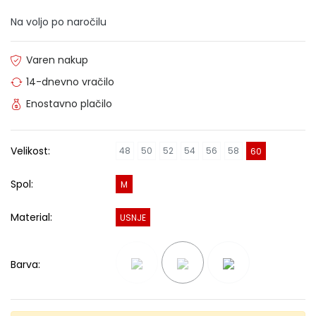
Na voljo po naročilu
Varen nakup
14-dnevno vračilo
Enostavno plačilo
Velikost:
48
50
52
54
56
58
60
Spol:
M
Material:
USNJE
Barva: