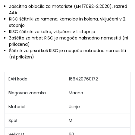
Zaščitna oblačila za motoriste (EN 17092-2:2020), razred
AAA
RISC ščitniki za ramena, komolce in kolena, vključeni v 2.
stopnjo
RISC ščitniki za kolke, vključeni v 1. stopnjo
Zaščito za hrbet RISC je mogoče naknadno namestiti (ni
priložena)
Ščitnik za prsni koš RISC je mogoče naknadno namestiti
(ni priložen)
EAN koda
166420760172
Blagovna znamka
Macna
Material
Usnje
Spol
M
Velikost
60