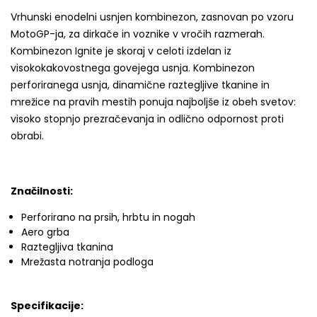
Vrhunski enodelni usnjen kombinezon, zasnovan po vzoru
MotoGP-ja, za dirkače in voznike v vročih razmerah.
Kombinezon Ignite je skoraj v celoti izdelan iz
visokokakovostnega govejega usnja. Kombinezon
perforiranega usnja, dinamične raztegljive tkanine in
mrežice na pravih mestih ponuja najboljše iz obeh svetov:
visoko stopnjo prezračevanja in odlično odpornost proti
obrabi.
Značilnosti:
Perforirano na prsih, hrbtu in nogah
Aero grba
Raztegljiva tkanina
Mrežasta notranja podloga
Specifikacije: