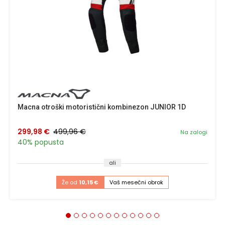
Macna otroški motoristični kombinezon JUNIOR 1D
299,98 €
499,96 €
Na zalogi
40% popusta
ali
Že od
10,15 €
Vaš mesečni obrok