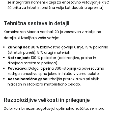
že integrirani namenski žepi za enostavno vstavljanje RISC
ščitnika za hrbet in prsi (na voljo kot dodatna oprema).
Tehnična sestava in detajli
Kombinezon Macna Varshall 2D je zasnovan z mislijo na
detajle, ki izboljšajo vašo vožnjo:
Zunanji del:
80 % kakovostno goveje usnje, 15 % poliamid
(stretch paneli), 5 % drugi materiali.
Notranjost:
100 % poliester (odstranljiva, pralna in
dihajoča mrežasta podloga).
Povezava:
Dolga, trpežna 360-stopinjska povezovalna
zadrga zanesljivo spne jakno in hlače v varno celoto.
Aerodinamična grba:
Izboljša pretok zraka pri višjih
hitrostih in stabilizira motoristično čelado.
Razpoložljive velikosti in prileganje
Da bi kombinezon zagotavljal optimalno zaščito, se mora