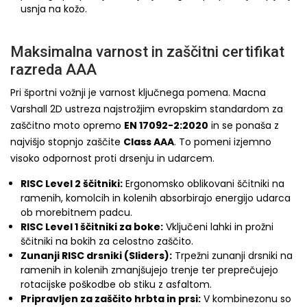
usnja na kožo.
Maksimalna varnost in zaščitni certifikat
razreda AAA
Pri športni vožnji je varnost ključnega pomena. Macna
Varshall 2D ustreza najstrožjim evropskim standardom za
zaščitno moto opremo
EN 17092-2:2020
in se ponaša z
najvišjo stopnjo zaščite
Class AAA
. To pomeni izjemno
visoko odpornost proti drsenju in udarcem.
RISC Level 2 ščitniki:
Ergonomsko oblikovani ščitniki na
ramenih, komolcih in kolenih absorbirajo energijo udarca
ob morebitnem padcu.
RISC Level 1 ščitniki za boke:
Vključeni lahki in prožni
ščitniki na bokih za celostno zaščito.
Zunanji RISC drsniki (Sliders):
Trpežni zunanji drsniki na
ramenih in kolenih zmanjšujejo trenje ter preprečujejo
rotacijske poškodbe ob stiku z asfaltom.
Pripravljen za zaščito hrbta in prsi:
V kombinezonu so