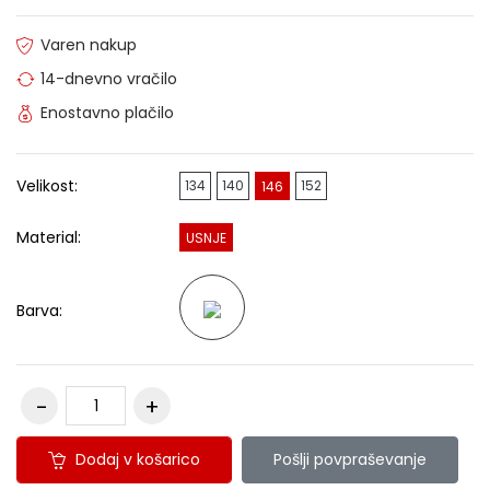
Varen nakup
14-dnevno vračilo
Enostavno plačilo
Velikost:
134
140
152
146
Material:
USNJE
Barva:
Dodaj v košarico
Pošlji povpraševanje