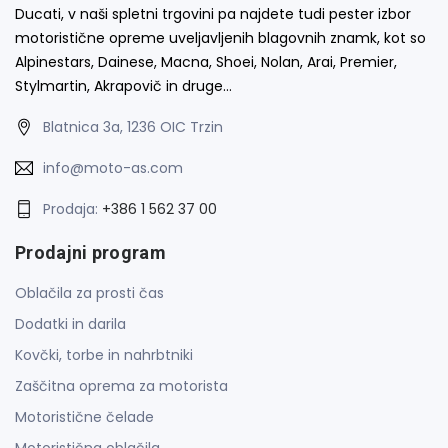
Ducati, v naši spletni trgovini pa najdete tudi pester izbor
motoristične opreme uveljavljenih blagovnih znamk, kot so
Alpinestars, Dainese, Macna, Shoei, Nolan, Arai, Premier,
Stylmartin, Akrapovič in druge…
Blatnica 3a, 1236 OIC Trzin
info@moto-as.com
Prodaja:
+386 1 562 37 00
Prodajni program
Oblačila za prosti čas
Dodatki in darila
Kovčki, torbe in nahrbtniki
Zaščitna oprema za motorista
Motoristične čelade
Motoristična oblačila