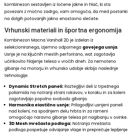
kombinezon sestavljen iz ločene jakne in hlač, ki sta
povezani z močno zadrgo, vam omogoča, da med postanki
na dolgih potovanjih jakno enostavno slečete.
Vrhunski materiali in športna ergonomija
Kombinezon Macna Varshall 2D je izdelan iz
selekcioniranega, izjemno odpornega
govejega usnja
.
Usnje je na ključnih mestih perforirano, wat zagotavlja
učinkovito hlajenje telesa v vročih dneh. Za nemoteno
gibanje na motorju in vrhunsko udobje skrbijo naslednje
tehnologije:
Dynamic Stretch paneli:
Raztegljivi deli iz trpežnega
poliamida na notranji strani rokavov, v koraku in za koleni
zagotavljajo popolno svobodo gibanja.
Harmonika elastično usnje:
Prilagodljivi usnjeni paneli
nad koleni, na spodnjem delu hrbta in za rameni
omogočajo naravno gibanje telesa pri nagibanju v ovinke.
3D Mesh mrežasta podloga:
Notranja mrežasta
podloga pospešuje odvajanje vlage in preprečuje lepljenje