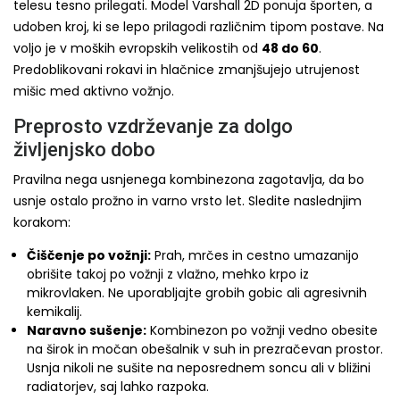
telesu tesno prilegati. Model Varshall 2D ponuja športen, a
udoben kroj, ki se lepo prilagodi različnim tipom postave. Na
voljo je v moških evropskih velikostih od
48 do 60
.
Predoblikovani rokavi in hlačnice zmanjšujejo utrujenost
mišic med aktivno vožnjo.
Preprosto vzdrževanje za dolgo
življenjsko dobo
Pravilna nega usnjenega kombinezona zagotavlja, da bo
usnje ostalo prožno in varno vrsto let. Sledite naslednjim
korakom:
Čiščenje po vožnji:
Prah, mrčes in cestno umazanijo
obrišite takoj po vožnji z vlažno, mehko krpo iz
mikrovlaken. Ne uporabljajte grobih gobic ali agresivnih
kemikalij.
Naravno sušenje:
Kombinezon po vožnji vedno obesite
na širok in močan obešalnik v suh in prezračevan prostor.
Usnja nikoli ne sušite na neposrednem soncu ali v bližini
radiatorjev, saj lahko razpoka.