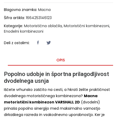
Blagovna znamka:
Macna
Šifra artikla:
1664253146123
Kategorije:
Motoristična oblačila
,
Motoristični kombinezoni
,
Enodelni kombinezoni
Deli z ostalimi:
OPIS
Popolno udobje in športna prilagodljivost
dvodelnega usnja
Iščete vrhunsko zaščito na cesti, a hkrati želite praktičnost
dvodelnega motorističnega kombinezona?
Macna
motoristični kombinezon VARSHALL 2D
(dvodelni)
prinaša popolno sinergijo med maksimalno varnostjo
dirkaškega razreda in vsakodnevno uporabnostjo. Ker je