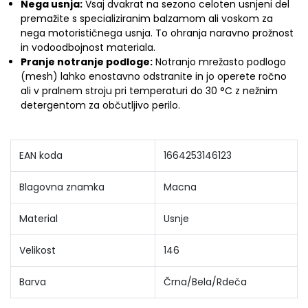
Nega usnja:
Vsaj dvakrat na sezono celoten usnjeni del
premažite s specializiranim balzamom ali voskom za
nega motorističnega usnja. To ohranja naravno prožnost
in vodoodbojnost materiala.
Pranje notranje podloge:
Notranjo mrežasto podlogo
(mesh) lahko enostavno odstranite in jo operete ročno
ali v pralnem stroju pri temperaturi do 30 °C z nežnim
detergentom za občutljivo perilo.
EAN koda
1664253146123
Blagovna znamka
Macna
Material
Usnje
Velikost
146
Barva
Črna/Bela/Rdeča