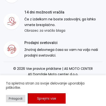
14 dni možnosti vračila
Če z izdelkom ne boste zadovoljni, ga lahko
vrnete brezplačno.
Obrazec za vračilo blaga
Prodajni svetovalci
Znotraj delovnega časa so vam na voljo naši
prodajni svetovalci.
© 2026 Vse pravice pridržane | AS MOTO CENTER
AS Domžale Moto center d.o.o.
Izdelava spletne strani:
RSMT
Ta spletna stran za svoje delovanje uporablja
piškotke.
Sprejmi vse
Prilagodi