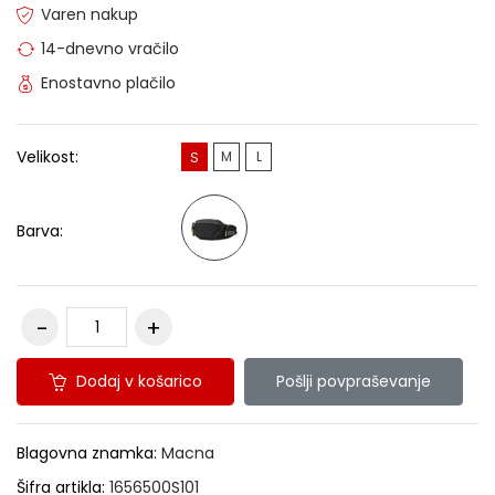
Varen nakup
14-dnevno vračilo
Enostavno plačilo
Velikost:
M
L
S
Barva:
Dodaj v košarico
Pošlji povpraševanje
Blagovna znamka:
Macna
Šifra artikla:
1656500S101