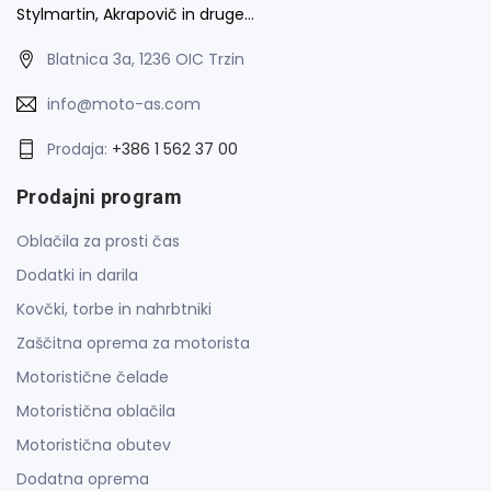
Stylmartin, Akrapovič in druge…
Blatnica 3a, 1236 OIC Trzin
info@moto-as.com
Prodaja:
+386 1 562 37 00
Prodajni program
Oblačila za prosti čas
Dodatki in darila
Kovčki, torbe in nahrbtniki
Zaščitna oprema za motorista
Motoristične čelade
Motoristična oblačila
Motoristična obutev
Dodatna oprema