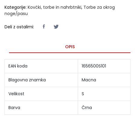
Kategorije:
Kovčki, torbe in nahrbtniki
,
Torbe za okrog
noge/pasu
Deli z ostalimi:
OPIS
EAN koda
1656500S101
Blagovna znamka
Macna
Velikost
S
Barva
Črna