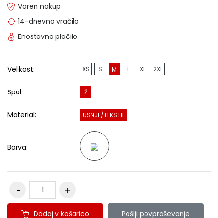
Varen nakup
14-dnevno vračilo
Enostavno plačilo
Velikost:
XS
S
L
XL
2XL
M
Spol:
Ž
Material:
USNJE/TEKSTIL
Barva:
Dodaj v košarico
Pošlji povpraševanje