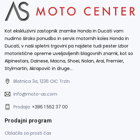
Kot ekskluzivni zastopnik znamke Honda in Ducati vam
nudimo široko ponudbo in servis motornih koles Honda in
Ducati, v naši spletni trgovini pa najdete tudi pester izbor
motoristične opreme uveljavljenih blagovnih znamk, kot so
Alpinestars, Dainese, Macna, Shoei, Nolan, Arai, Premier,
Stylmartin, Akrapovič in druge…
Blatnica 3a, 1236 OIC Trzin
info@moto-as.com
Prodaja:
+386 1 562 37 00
Prodajni program
Oblačila za prosti čas