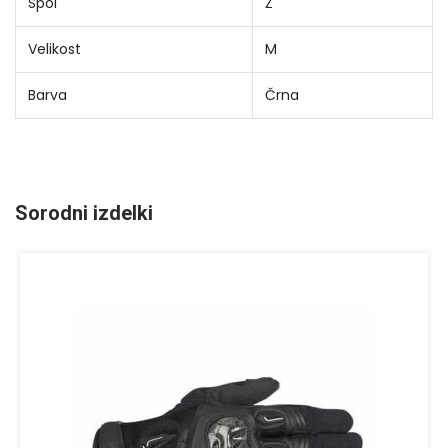
Spol
Ž
Velikost
M
Barva
Črna
Sorodni izdelki