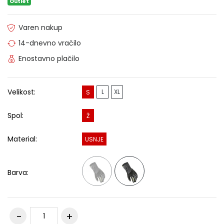
Outlet
Varen nakup
14-dnevno vračilo
Enostavno plačilo
Velikost:
L
XL
S
Spol:
Ž
Material:
USNJE
Barva: