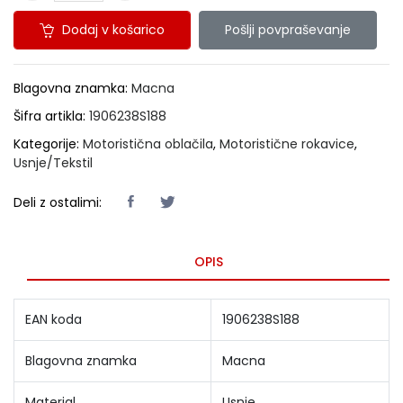
Dodaj v košarico
Pošlji povpraševanje
Blagovna znamka:
Macna
Šifra artikla:
1906238S188
Kategorije:
Motoristična oblačila
,
Motoristične rokavice
,
Usnje/Tekstil
Deli z ostalimi:
OPIS
EAN koda
1906238S188
Blagovna znamka
Macna
Material
Usnje