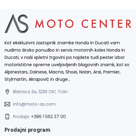
Kot ekskluzivni zastopnik znamke Honda in Ducati vam
nudimo široko ponudbo in servis motornih koles Honda in
Ducati, v naši spletni trgovini pa najdete tudi pester izbor
motoristične opreme uveljavljenih blagovnih znamk, kot so
Alpinestars, Dainese, Macna, Shoei, Nolan, Arai, Premier,
Stylmartin, Akrapovič in druge…
Blatnica 3a, 1236 OIC Trzin
info@moto-as.com
Prodaja:
+386 1 562 37 00
Prodajni program