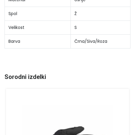
Spol
Ž
Velikost
S
Barva
Črna/Siva/Roza
Sorodni izdelki