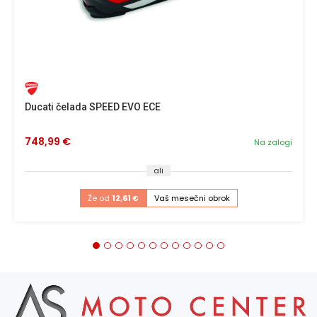
Ducati čelada SPEED EVO ECE
748,99 €
Na zalogi
ali
Že od
12,61 €
Vaš mesečni obrok