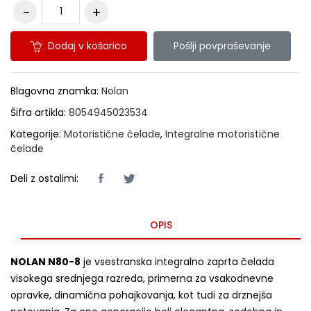
Dodaj v košarico
Pošlji povpraševanje
Blagovna znamka:
Nolan
Šifra artikla:
8054945023534
Kategorije:
Motoristične čelade
,
Integralne motoristične
čelade
Deli z ostalimi:
OPIS
NOLAN N80-8
je vsestranska integralno zaprta čelada
visokega srednjega razreda, primerna za vsakodnevne
opravke, dinamična pohajkovanja, kot tudi za drznejša