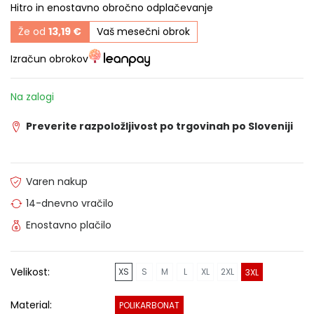
Hitro in enostavno obročno odplačevanje
Že od
13,19 €
Vaš mesečni obrok
Izračun obrokov
Na zalogi
Preverite razpoložljivost po trgovinah po Sloveniji
Varen nakup
14-dnevno vračilo
Enostavno plačilo
Velikost:
XS
S
M
L
XL
2XL
3XL
Material:
POLIKARBONAT