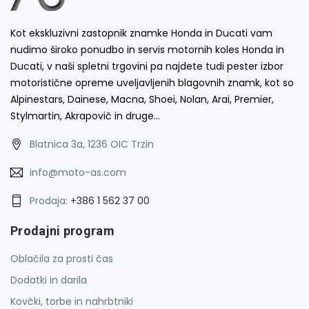
Kot ekskluzivni zastopnik znamke Honda in Ducati vam
nudimo široko ponudbo in servis motornih koles Honda in
Ducati, v naši spletni trgovini pa najdete tudi pester izbor
motoristične opreme uveljavljenih blagovnih znamk, kot so
Alpinestars, Dainese, Macna, Shoei, Nolan, Arai, Premier,
Stylmartin, Akrapovič in druge…
Blatnica 3a, 1236 OIC Trzin
info@moto-as.com
Prodaja:
+386 1 562 37 00
Prodajni program
Oblačila za prosti čas
Dodatki in darila
Kovčki, torbe in nahrbtniki