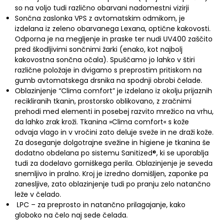
so na voljo tudi različno obarvani nadomestni vizirji
Sončna zaslonka VPS z avtomatskim odmikom, je
izdelana iz zeleno obarvanega Lexana, optične kakovosti.
Odporna je na megljenje in praske ter nudi UV400 zaščito
pred škodljivimi sončnimi žarki (enako, kot najbolj
kakovostna sončna očala). Spuščamo jo lahko v štiri
različne položaje in dvigamo s preprostim pritiskom na
gumb avtomatskega drsnika na spodnji obrobi čelade.
Oblazinjenje “Clima comfort” je izdelano iz okolju prijaznih
recikliranih tkanin, prostorsko oblikovano, z zračnimi
prehodi med elementi in posebej razvito mrežico na vrhu,
da lahko zrak kroži. Tkanina »Clima comfort« s kože
odvaja vlago in v vročini zato deluje sveže in ne draži kože.
Za doseganje dolgotrajne svežine in higiene je tkanina še
dodatno obdelana po sistemu Sanitized®, ki se uporablja
tudi za dodelavo gorniškega perila. Oblazinjenje je seveda
snemljivo in pralno. Kroj je izredno domišljen, zaponke pa
zanesljive, zato oblazinjenje tudi po pranju zelo natančno
leže v čelado.
LPC – za preprosto in natančno prilagajanje, kako
globoko na čelo naj sede čelada.