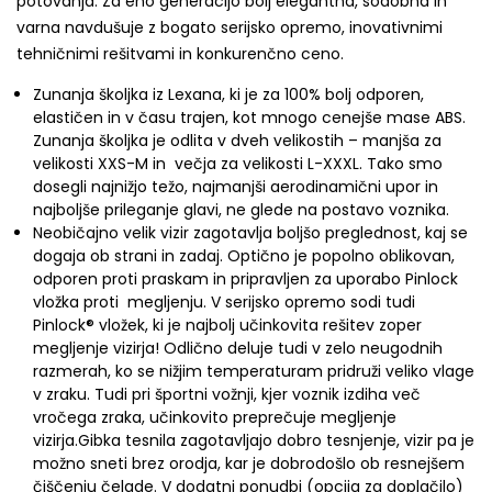
potovanja. Za eno generacijo bolj elegantna, sodobna in
varna navdušuje z bogato serijsko opremo, inovativnimi
tehničnimi rešitvami in konkurenčno ceno.
Zunanja školjka iz Lexana, ki je za 100% bolj odporen,
elastičen in v času trajen, kot mnogo cenejše mase ABS.
Zunanja školjka je odlita v dveh velikostih – manjša za
velikosti XXS-M in večja za velikosti L-XXXL. Tako smo
dosegli najnižjo težo, najmanjši aerodinamični upor in
najboljše prileganje glavi, ne glede na postavo voznika.
Neobičajno velik vizir zagotavlja boljšo preglednost, kaj se
dogaja ob strani in zadaj. Optično je popolno oblikovan,
odporen proti praskam in pripravljen za uporabo Pinlock
vložka proti megljenju. V serijsko opremo sodi tudi
Pinlock® vložek, ki je najbolj učinkovita rešitev zoper
megljenje vizirja! Odlično deluje tudi v zelo neugodnih
razmerah, ko se nižjim temperaturam pridruži veliko vlage
v zraku. Tudi pri športni vožnji, kjer voznik izdiha več
vročega zraka, učinkovito preprečuje megljenje
vizirja.Gibka tesnila zagotavljajo dobro tesnjenje, vizir pa je
možno sneti brez orodja, kar je dobrodošlo ob resnejšem
čiščenju čelade. V dodatni ponudbi (opcija za doplačilo)