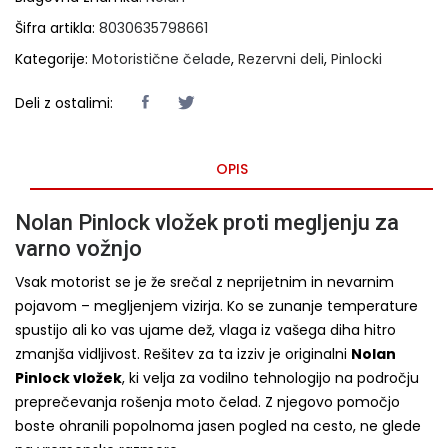
Šifra artikla:
8030635798661
Kategorije:
Motoristične čelade
,
Rezervni deli
,
Pinlocki
Deli z ostalimi:
OPIS
Nolan Pinlock vložek proti megljenju za
varno vožnjo
Vsak motorist se je že srečal z neprijetnim in nevarnim
pojavom – megljenjem vizirja. Ko se zunanje temperature
spustijo ali ko vas ujame dež, vlaga iz vašega diha hitro
zmanjša vidljivost. Rešitev za ta izziv je originalni
Nolan
Pinlock vložek
, ki velja za vodilno tehnologijo na področju
preprečevanja rošenja moto čelad. Z njegovo pomočjo
boste ohranili popolnoma jasen pogled na cesto, ne glede