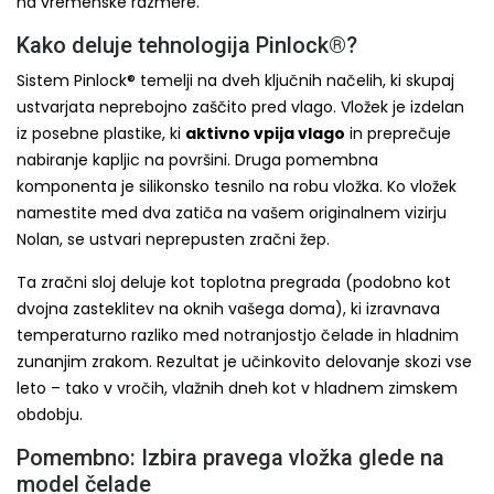
na vremenske razmere.
Kako deluje tehnologija Pinlock®?
Sistem Pinlock® temelji na dveh ključnih načelih, ki skupaj
ustvarjata neprebojno zaščito pred vlago. Vložek je izdelan
iz posebne plastike, ki
aktivno vpija vlago
in preprečuje
nabiranje kapljic na površini. Druga pomembna
komponenta je silikonsko tesnilo na robu vložka. Ko vložek
namestite med dva zatiča na vašem originalnem vizirju
Nolan, se ustvari neprepusten zračni žep.
Ta zračni sloj deluje kot toplotna pregrada (podobno kot
dvojna zasteklitev na oknih vašega doma), ki izravnava
temperaturno razliko med notranjostjo čelade in hladnim
zunanjim zrakom. Rezultat je učinkovito delovanje skozi vse
leto – tako v vročih, vlažnih dneh kot v hladnem zimskem
obdobju.
Pomembno: Izbira pravega vložka glede na
model čelade