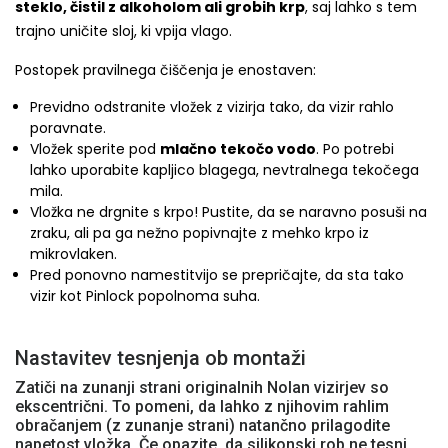
steklo, čistil z alkoholom ali grobih krp
, saj lahko s tem
trajno uničite sloj, ki vpija vlago.
Postopek pravilnega čiščenja je enostaven:
Previdno odstranite vložek z vizirja tako, da vizir rahlo
poravnate.
Vložek sperite pod
mlačno tekočo vodo
. Po potrebi
lahko uporabite kapljico blagega, nevtralnega tekočega
mila.
Vložka ne drgnite s krpo! Pustite, da se naravno posuši na
zraku, ali pa ga nežno popivnajte z mehko krpo iz
mikrovlaken.
Pred ponovno namestitvijo se prepričajte, da sta tako
vizir kot Pinlock popolnoma suha.
Nastavitev tesnjenja ob montaži
Zatiči na zunanji strani originalnih Nolan vizirjev so
ekscentrični. To pomeni, da lahko z njihovim rahlim
obračanjem (z zunanje strani) natančno prilagodite
napetost vložka. Če opazite, da silikonski rob ne tesni