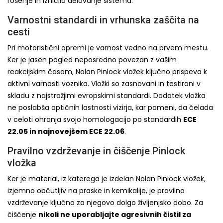
rošenje in izničilo delovanje sistema.
Varnostni standardi in vrhunska zaščita na
cesti
Pri motoristični opremi je varnost vedno na prvem mestu.
Ker je jasen pogled neposredno povezan z vašim
reakcijskim časom, Nolan Pinlock vložek ključno prispeva k
aktivni varnosti voznika. Vložki so zasnovani in testirani v
skladu z najstrožjimi evropskimi standardi. Dodatek vložka
ne poslabša optičnih lastnosti vizirja, kar pomeni, da čelada
v celoti ohranja svojo homologacijo po standardih
ECE
22.05 in najnovejšem ECE 22.06
.
Pravilno vzdrževanje in čiščenje Pinlock
vložka
Ker je material, iz katerega je izdelan Nolan Pinlock vložek,
izjemno občutljiv na praske in kemikalije, je pravilno
vzdrževanje ključno za njegovo dolgo življenjsko dobo. Za
čiščenje
nikoli ne uporabljajte agresivnih čistil za