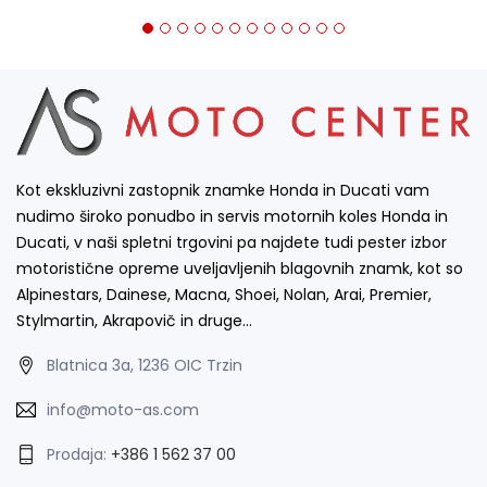
Kot ekskluzivni zastopnik znamke Honda in Ducati vam
nudimo široko ponudbo in servis motornih koles Honda in
Ducati, v naši spletni trgovini pa najdete tudi pester izbor
motoristične opreme uveljavljenih blagovnih znamk, kot so
Alpinestars, Dainese, Macna, Shoei, Nolan, Arai, Premier,
Stylmartin, Akrapovič in druge…
Blatnica 3a, 1236 OIC Trzin
info@moto-as.com
Prodaja:
+386 1 562 37 00