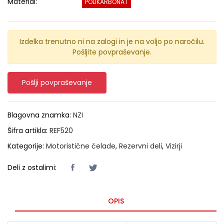
Material:
POLIKARBONAT
Izdelka trenutno ni na zalogi in je na voljo po naročilu.
Pošljite povpraševanje.
Pošlji povpraševanje
Blagovna znamka:
NZI
Šifra artikla:
REF520
Kategorije:
Motoristične čelade
,
Rezervni deli
,
Vizirji
Deli z ostalimi:
OPIS