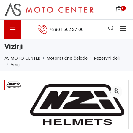
0
+386 1 562 37 00
Vizirji
AS MOTO CENTER
Motoristične čelade
Rezervni deli
Vizirji