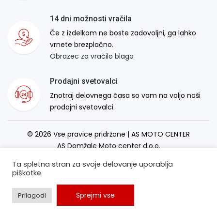
14 dni možnosti vračila
Če z izdelkom ne boste zadovoljni, ga lahko
vrnete brezplačno.
Obrazec za vračilo blaga
Prodajni svetovalci
Znotraj delovnega časa so vam na voljo naši
prodajni svetovalci.
© 2026 Vse pravice pridržane | AS MOTO CENTER
AS Domžale Moto center d.o.o.
Izdelava spletne strani:
RSMT
Ta spletna stran za svoje delovanje uporablja
piškotke.
Sprejmi vse
Prilagodi