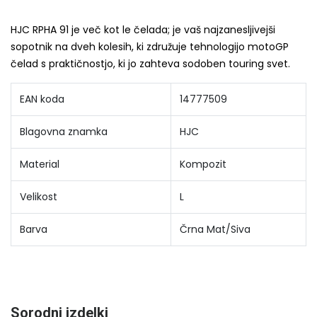
HJC RPHA 91 je več kot le čelada; je vaš najzanesljivejši
sopotnik na dveh kolesih, ki združuje tehnologijo motoGP
čelad s praktičnostjo, ki jo zahteva sodoben touring svet.
EAN koda
14777509
Blagovna znamka
HJC
Material
Kompozit
Velikost
L
Barva
Črna Mat/Siva
Sorodni izdelki