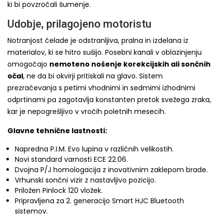
ki bi povzročali šumenje.
Udobje, prilagojeno motoristu
Notranjost čelade je odstranljiva, pralna in izdelana iz
materialov, ki se hitro sušijo. Posebni kanali v oblazinjenju
omogočajo
nemoteno nošenje korekcijskih ali sončnih
očal
, ne da bi okvirji pritiskali na glavo. Sistem
prezračevanja s petimi vhodnimi in sedmimi izhodnimi
odprtinami pa zagotavlja konstanten pretok svežega zraka,
kar je nepogrešljivo v vročih poletnih mesecih.
Glavne tehnične lastnosti:
Napredna P.I.M. Evo lupina v različnih velikostih.
Novi standard varnosti ECE 22.06.
Dvojna P/J homologacija z inovativnim zaklepom brade.
Vrhunski sončni vizir z nastavljivo pozicijo.
Priložen Pinlock 120 vložek.
Pripravljena za 2. generacijo Smart HJC Bluetooth
sistemov.