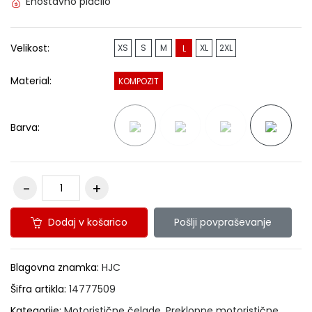
Enostavno plačilo
Velikost:
XS
S
M
XL
2XL
L
Material:
KOMPOZIT
Barva:
Dodaj v košarico
Pošlji povpraševanje
Blagovna znamka:
HJC
Šifra artikla:
14777509
Kategorije:
Motoristične čelade
,
Preklopne motoristične