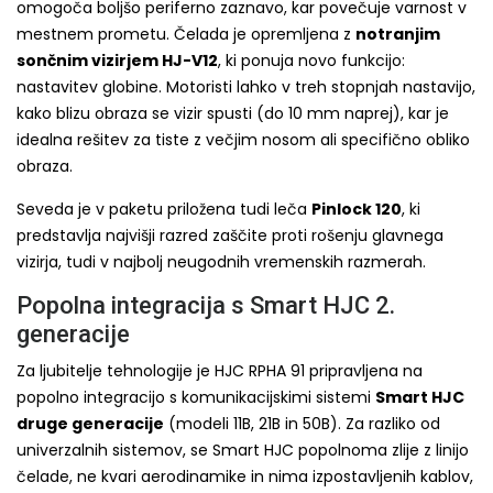
omogoča boljšo periferno zaznavo, kar povečuje varnost v
mestnem prometu. Čelada je opremljena z
notranjim
sončnim vizirjem HJ-V12
, ki ponuja novo funkcijo:
nastavitev globine. Motoristi lahko v treh stopnjah nastavijo,
kako blizu obraza se vizir spusti (do 10 mm naprej), kar je
idealna rešitev za tiste z večjim nosom ali specifično obliko
obraza.
Seveda je v paketu priložena tudi leča
Pinlock 120
, ki
predstavlja najvišji razred zaščite proti rošenju glavnega
vizirja, tudi v najbolj neugodnih vremenskih razmerah.
Popolna integracija s Smart HJC 2.
generacije
Za ljubitelje tehnologije je HJC RPHA 91 pripravljena na
popolno integracijo s komunikacijskimi sistemi
Smart HJC
druge generacije
(modeli 11B, 21B in 50B). Za razliko od
univerzalnih sistemov, se Smart HJC popolnoma zlije z linijo
čelade, ne kvari aerodinamike in nima izpostavljenih kablov,