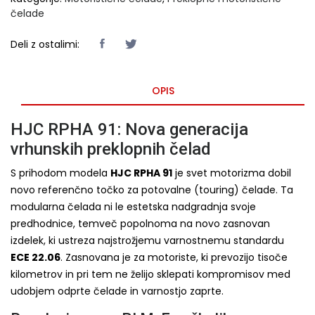
čelade
Deli z ostalimi:
OPIS
HJC RPHA 91: Nova generacija
vrhunskih preklopnih čelad
S prihodom modela
HJC RPHA 91
je svet motorizma dobil
novo referenčno točko za potovalne (touring) čelade. Ta
modularna čelada ni le estetska nadgradnja svoje
predhodnice, temveč popolnoma na novo zasnovan
izdelek, ki ustreza najstrožjemu varnostnemu standardu
ECE 22.06
. Zasnovana je za motoriste, ki prevozijo tisoče
kilometrov in pri tem ne želijo sklepati kompromisov med
udobjem odprte čelade in varnostjo zaprte.