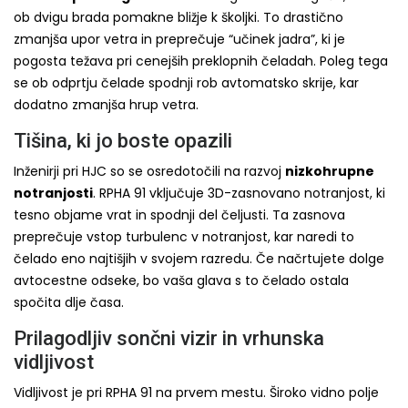
ob dvigu brada pomakne bližje k školjki. To drastično
zmanjša upor vetra in preprečuje “učinek jadra”, ki je
pogosta težava pri cenejših preklopnih čeladah. Poleg tega
se ob odprtju čelade spodnji rob avtomatsko skrije, kar
dodatno zmanjša hrup vetra.
Tišina, ki jo boste opazili
Inženirji pri HJC so se osredotočili na razvoj
nizkohrupne
notranjosti
. RPHA 91 vključuje 3D-zasnovano notranjost, ki
tesno objame vrat in spodnji del čeljusti. Ta zasnova
preprečuje vstop turbulenc v notranjost, kar naredi to
čelado eno najtišjih v svojem razredu. Če načrtujete dolge
avtocestne odseke, bo vaša glava s to čelado ostala
spočita dlje časa.
Prilagodljiv sončni vizir in vrhunska
vidljivost
Vidljivost je pri RPHA 91 na prvem mestu. Široko vidno polje