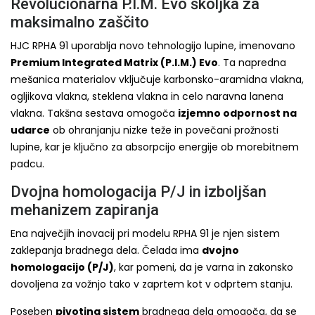
Revolucionarna P.I.M. Evo školjka za
maksimalno zaščito
HJC RPHA 91 uporablja novo tehnologijo lupine, imenovano
Premium Integrated Matrix (P.I.M.) Evo
. Ta napredna
mešanica materialov vključuje karbonsko-aramidna vlakna,
ogljikova vlakna, steklena vlakna in celo naravna lanena
vlakna. Takšna sestava omogoča
izjemno odpornost na
udarce
ob ohranjanju nizke teže in povečani prožnosti
lupine, kar je ključno za absorpcijo energije ob morebitnem
padcu.
Dvojna homologacija P/J in izboljšan
mehanizem zapiranja
Ena največjih inovacij pri modelu RPHA 91 je njen sistem
zaklepanja bradnega dela. Čelada ima
dvojno
homologacijo (P/J)
, kar pomeni, da je varna in zakonsko
dovoljena za vožnjo tako v zaprtem kot v odprtem stanju.
Poseben
pivoting sistem
bradnega dela omogoča, da se