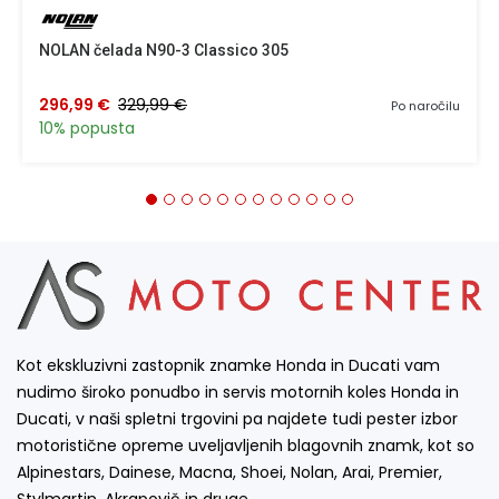
NOLAN čelada N90-3 Classico 305
296,99 €
329,99 €
Po naročilu
10% popusta
Kot ekskluzivni zastopnik znamke Honda in Ducati vam
nudimo široko ponudbo in servis motornih koles Honda in
Ducati, v naši spletni trgovini pa najdete tudi pester izbor
motoristične opreme uveljavljenih blagovnih znamk, kot so
Alpinestars, Dainese, Macna, Shoei, Nolan, Arai, Premier,
Stylmartin, Akrapovič in druge…