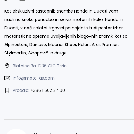
Kot ekskluzivni zastopnik znamke Honda in Ducati vam
nudimo široko ponudbo in servis motornih koles Honda in
Ducati, v naši spletni trgovini pa najdete tudi pester izbor
motoristične opreme uveljavljenih blagovnih znamk, kot so
Alpinestars, Dainese, Macna, Shoei, Nolan, Arai, Premier,
Stylmartin, Akrapovič in druge…
Blatnica 3a, 1236 OIC Trzin
info@moto-as.com
Prodaja:
+386 1 562 37 00