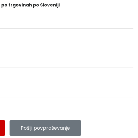
 po trgovinah po Sloveniji
Pošlji povpraševanje