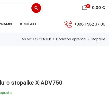
0
0,00
€
+386 1 562 37 00
ZNAMKE
KONTAKT
AS MOTO CENTER
Dodatna oprema
Stopalke
nduro stopalke X-ADV750
opusta