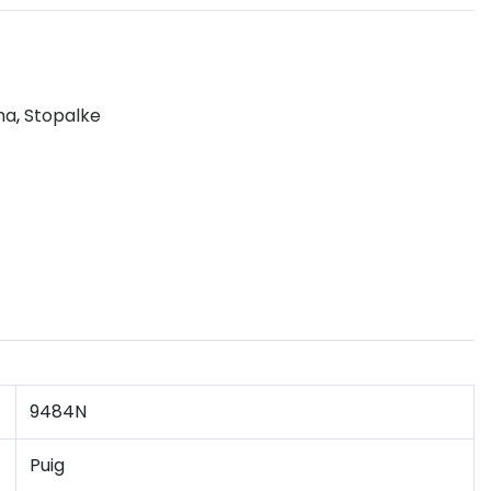
ma
,
Stopalke
9484N
Puig