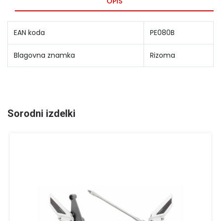
OPIS
EAN koda
PE080B
Blagovna znamka
Rizoma
Sorodni izdelki