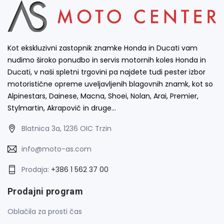
Kot ekskluzivni zastopnik znamke Honda in Ducati vam
nudimo široko ponudbo in servis motornih koles Honda in
Ducati, v naši spletni trgovini pa najdete tudi pester izbor
motoristične opreme uveljavljenih blagovnih znamk, kot so
Alpinestars, Dainese, Macna, Shoei, Nolan, Arai, Premier,
Stylmartin, Akrapovič in druge…
Blatnica 3a, 1236 OIC Trzin
info@moto-as.com
Prodaja:
+386 1 562 37 00
Prodajni program
Oblačila za prosti čas