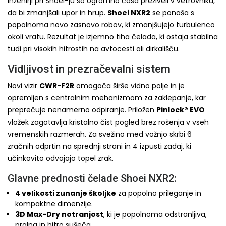
Inženirji pri Shoei-ju so ogromno časa preživeli v vetrovniku,
da bi zmanjšali upor in hrup.
Shoei NXR2
se ponaša s
popolnoma novo zasnovo robov, ki zmanjšujejo turbulenco
okoli vratu. Rezultat je izjemno tiha čelada, ki ostaja stabilna
tudi pri visokih hitrostih na avtocesti ali dirkališču.
Vidljivost in prezračevalni sistem
Novi vizir
CWR-F2R
omogoča širše vidno polje in je
opremljen s centralnim mehanizmom za zaklepanje, kar
preprečuje nenamerno odpiranje. Priložen
Pinlock® EVO
vložek zagotavlja kristalno čist pogled brez rošenja v vseh
vremenskih razmerah. Za svežino med vožnjo skrbi 6
zračnih odprtin na sprednji strani in 4 izpusti zadaj, ki
učinkovito odvajajo topel zrak.
Glavne prednosti čelade Shoei NXR2:
4 velikosti zunanje školjke
za popolno prileganje in
kompaktne dimenzije.
3D Max-Dry notranjost
, ki je popolnoma odstranljiva,
pralna in hitro sušeča.