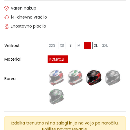
Varen nakup
14-dnevno vračilo
Enostavno plačilo
Velikost:
XXS
XS
S
M
XL
2XL
L
Material:
KOMPOZIT
Barva:
Izdelka trenutno ni na zalogi in je na voljo po naročilu.
Pošljite povpraševanje.