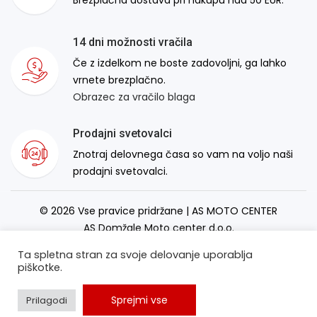
14 dni možnosti vračila
Če z izdelkom ne boste zadovoljni, ga lahko
vrnete brezplačno.
Obrazec za vračilo blaga
Prodajni svetovalci
Znotraj delovnega časa so vam na voljo naši
prodajni svetovalci.
© 2026 Vse pravice pridržane | AS MOTO CENTER
AS Domžale Moto center d.o.o.
Izdelava spletne strani:
RSMT
Ta spletna stran za svoje delovanje uporablja
piškotke.
Sprejmi vse
Prilagodi