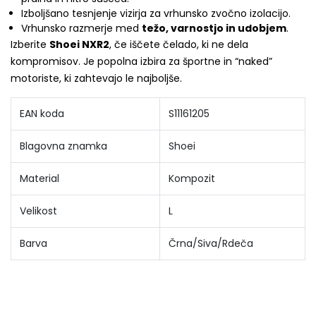
Izboljšano tesnjenje vizirja za vrhunsko zvočno izolacijo.
Vrhunsko razmerje med
težo, varnostjo in udobjem
.
Izberite
Shoei NXR2
, če iščete čelado, ki ne dela
kompromisov. Je popolna izbira za športne in “naked”
motoriste, ki zahtevajo le najboljše.
EAN koda
S11161205
Blagovna znamka
Shoei
Material
Kompozit
Velikost
L
Barva
Črna/Siva/Rdeča