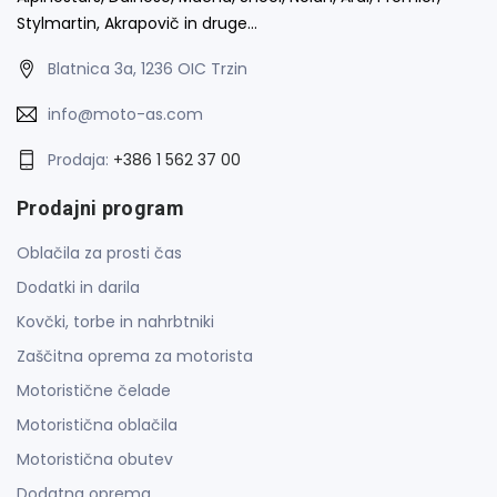
Stylmartin, Akrapovič in druge…
Blatnica 3a, 1236 OIC Trzin
info@moto-as.com
Prodaja:
+386 1 562 37 00
Prodajni program
Oblačila za prosti čas
Dodatki in darila
Kovčki, torbe in nahrbtniki
Zaščitna oprema za motorista
Motoristične čelade
Motoristična oblačila
Motoristična obutev
Dodatna oprema