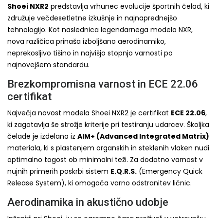
Shoei NXR2
predstavlja vrhunec evolucije športnih čelad, ki
združuje večdesetletne izkušnje in najnaprednejšo
tehnologijo. Kot naslednica legendarnega modela NXR,
nova različica prinaša izboljšano aerodinamiko,
neprekosljivo tišino in najvišjo stopnjo varnosti po
najnovejšem standardu.
Brezkompromisna varnost in ECE 22.06
certifikat
Največja novost modela Shoei NXR2 je certifikat
ECE 22.06
,
ki zagotavlja še strožje kriterije pri testiranju udarcev. Školjka
čelade je izdelana iz
AIM+ (Advanced Integrated Matrix)
materiala, ki s plastenjem organskih in steklenih vlaken nudi
optimalno togost ob minimalni teži. Za dodatno varnost v
nujnih primerih poskrbi sistem
E.Q.R.S.
(Emergency Quick
Release System), ki omogoča varno odstranitev ličnic.
Aerodinamika in akustično udobje