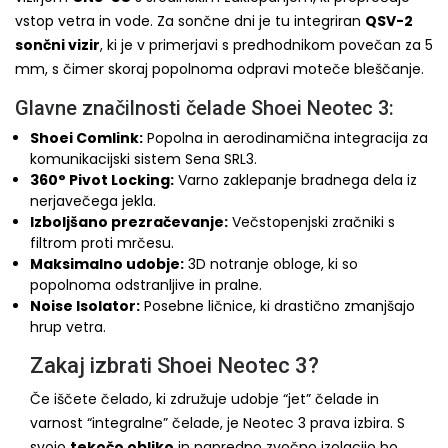
vstop vetra in vode. Za sončne dni je tu integriran
QSV-2
sončni vizir
, ki je v primerjavi s predhodnikom povečan za 5
mm, s čimer skoraj popolnoma odpravi moteče bleščanje.
Glavne značilnosti čelade Shoei Neotec 3:
Shoei Comlink:
Popolna in aerodinamična integracija za
komunikacijski sistem Sena SRL3.
360° Pivot Locking:
Varno zaklepanje bradnega dela iz
nerjavečega jekla.
Izboljšano prezračevanje:
Večstopenjski zračniki s
filtrom proti mrčesu.
Maksimalno udobje:
3D notranje obloge, ki so
popolnoma odstranljive in pralne.
Noise Isolator:
Posebne ličnice, ki drastično zmanjšajo
hrup vetra.
Zakaj izbrati Shoei Neotec 3?
Če iščete čelado, ki združuje udobje “jet” čelade in
varnost “integralne” čelade, je Neotec 3 prava izbira. S
svojo
tekočo obliko
in napredno zvočno izolacijo bo