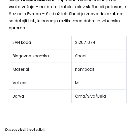
vsaka vožnja – naj bo to kratek skok v službo ali potovanje
čez celo Evropo – čisti užitek. Shoei je znova dokazal, da
so detajli tisti, ki naredijo razliko med dobro in vrhunsko
opremo.
EAN koda
S12071074
Blagovna znamka
Shoei
Material
Kompozit
Velikost
M
Barva
Črna/Siva/Bela
Sorodni izdelki