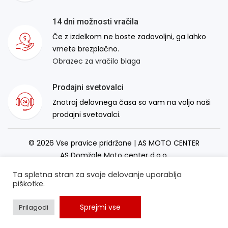
14 dni možnosti vračila
Če z izdelkom ne boste zadovoljni, ga lahko
vrnete brezplačno.
Obrazec za vračilo blaga
Prodajni svetovalci
Znotraj delovnega časa so vam na voljo naši
prodajni svetovalci.
© 2026 Vse pravice pridržane | AS MOTO CENTER
AS Domžale Moto center d.o.o.
Izdelava spletne strani:
RSMT
Ta spletna stran za svoje delovanje uporablja
piškotke.
Sprejmi vse
Prilagodi