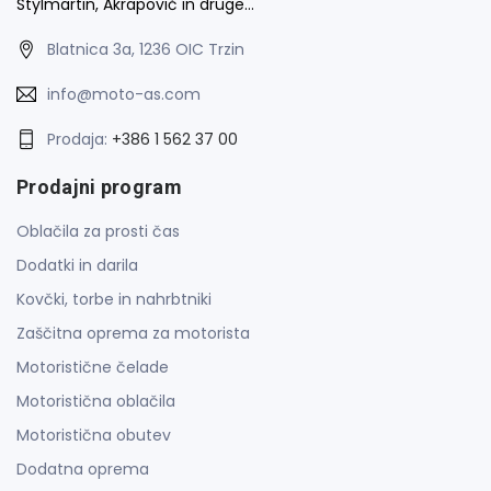
Stylmartin, Akrapovič in druge…
Blatnica 3a, 1236 OIC Trzin
info@moto-as.com
Prodaja:
+386 1 562 37 00
Prodajni program
Oblačila za prosti čas
Dodatki in darila
Kovčki, torbe in nahrbtniki
Zaščitna oprema za motorista
Motoristične čelade
Motoristična oblačila
Motoristična obutev
Dodatna oprema