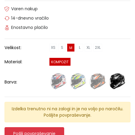
Varen nakup
14-dnevno vračilo
Enostavno plačilo
Velikost:
XS
S
L
XL
2XL
M
Material:
KOMPOZIT
Barva:
Izdelka trenutno ni na zalogi in je na voljo po naročilu.
Pošljite povpraševanje.
Pošlji povpraševanje