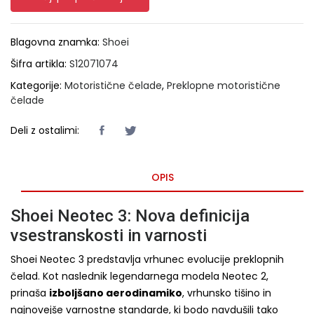
Blagovna znamka:
Shoei
Šifra artikla:
S12071074
Kategorije:
Motoristične čelade
,
Preklopne motoristične
čelade
Deli z ostalimi:
OPIS
Shoei Neotec 3: Nova definicija
vsestranskosti in varnosti
Shoei Neotec 3 predstavlja vrhunec evolucije preklopnih
čelad. Kot naslednik legendarnega modela Neotec 2,
prinaša
izboljšano aerodinamiko
, vrhunsko tišino in
najnovejše varnostne standarde, ki bodo navdušili tako