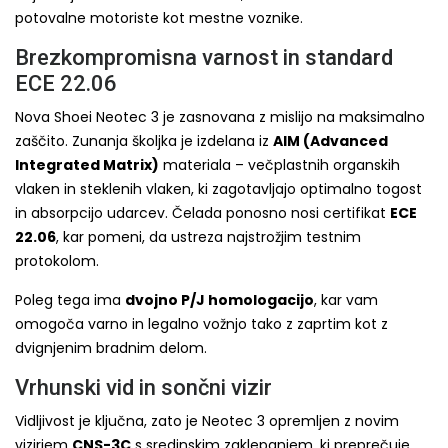
potovalne motoriste kot mestne voznike.
Brezkompromisna varnost in standard
ECE 22.06
Nova Shoei Neotec 3 je zasnovana z mislijo na maksimalno
zaščito. Zunanja školjka je izdelana iz
AIM (Advanced
Integrated Matrix)
materiala – večplastnih organskih
vlaken in steklenih vlaken, ki zagotavljajo optimalno togost
in absorpcijo udarcev. Čelada ponosno nosi certifikat
ECE
22.06
, kar pomeni, da ustreza najstrožjim testnim
protokolom.
Poleg tega ima
dvojno P/J homologacijo
, kar vam
omogoča varno in legalno vožnjo tako z zaprtim kot z
dvignjenim bradnim delom.
Vrhunski vid in sončni vizir
Vidljivost je ključna, zato je Neotec 3 opremljen z novim
vizirjem
CNS-3C
s sredinskim zaklepanjem, ki preprečuje