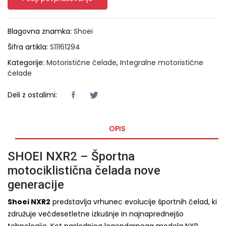
Blagovna znamka:
Shoei
Šifra artikla:
S11161294
Kategorije:
Motoristične čelade
,
Integralne motoristične
čelade
Deli z ostalimi:
OPIS
SHOEI NXR2 – Športna
motociklistična čelada nove
generacije
Shoei NXR2
predstavlja vrhunec evolucije športnih čelad, ki
združuje večdesetletne izkušnje in najnaprednejšo
tehnologijo. Kot naslednica legendarnega modela NXR,