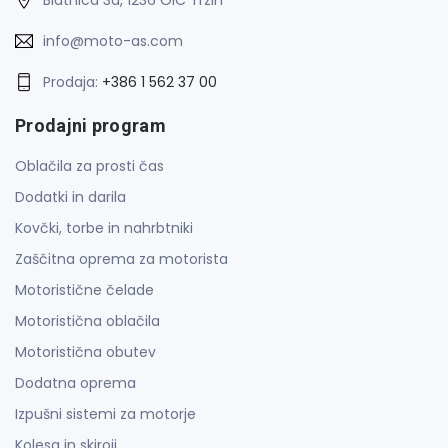
Blatnica 3a, 1236 OIC Trzin
info@moto-as.com
Prodaja:
+386 1 562 37 00
Prodajni program
Oblačila za prosti čas
Dodatki in darila
Kovčki, torbe in nahrbtniki
Zaščitna oprema za motorista
Motoristične čelade
Motoristična oblačila
Motoristična obutev
Dodatna oprema
Izpušni sistemi za motorje
Kolesa in skiroji