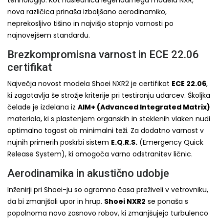
nova različica prinaša izboljšano aerodinamiko,
neprekosljivo tišino in najvišjo stopnjo varnosti po
najnovejšem standardu.
Brezkompromisna varnost in ECE 22.06
certifikat
Največja novost modela Shoei NXR2 je certifikat
ECE 22.06
,
ki zagotavlja še strožje kriterije pri testiranju udarcev. Školjka
čelade je izdelana iz
AIM+ (Advanced Integrated Matrix)
materiala, ki s plastenjem organskih in steklenih vlaken nudi
optimalno togost ob minimalni teži. Za dodatno varnost v
nujnih primerih poskrbi sistem
E.Q.R.S.
(Emergency Quick
Release System), ki omogoča varno odstranitev ličnic.
Aerodinamika in akustično udobje
Inženirji pri Shoei-ju so ogromno časa preživeli v vetrovniku,
da bi zmanjšali upor in hrup.
Shoei NXR2
se ponaša s
popolnoma novo zasnovo robov, ki zmanjšujejo turbulenco