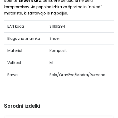
Izberite
Shoei NXR2
, če iščete čelado, ki ne dela
kompromisov. Je popolna izbira za športne in “naked”
motoriste, ki zahtevajo le najboljše.
EAN koda
S11161294
Blagovna znamka
Shoei
Material
Kompozit
Velikost
M
Barva
Bela/Oranžna/Modra/Rumena
Sorodni izdelki