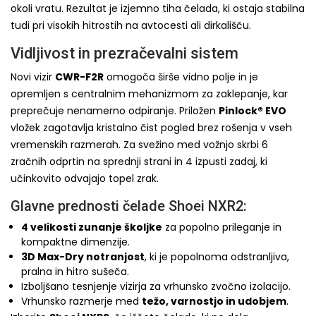
okoli vratu. Rezultat je izjemno tiha čelada, ki ostaja stabilna
tudi pri visokih hitrostih na avtocesti ali dirkališču.
Vidljivost in prezračevalni sistem
Novi vizir
CWR-F2R
omogoča širše vidno polje in je
opremljen s centralnim mehanizmom za zaklepanje, kar
preprečuje nenamerno odpiranje. Priložen
Pinlock® EVO
vložek zagotavlja kristalno čist pogled brez rošenja v vseh
vremenskih razmerah. Za svežino med vožnjo skrbi 6
zračnih odprtin na sprednji strani in 4 izpusti zadaj, ki
učinkovito odvajajo topel zrak.
Glavne prednosti čelade Shoei NXR2:
4 velikosti zunanje školjke
za popolno prileganje in
kompaktne dimenzije.
3D Max-Dry notranjost
, ki je popolnoma odstranljiva,
pralna in hitro sušeča.
Izboljšano tesnjenje vizirja za vrhunsko zvočno izolacijo.
Vrhunsko razmerje med
težo, varnostjo in udobjem
.