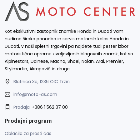
Kot ekskluzivni zastopnik znamke Honda in Ducati vam
nudimo široko ponudbo in servis motornih koles Honda in
Ducati, v naši spletni trgovini pa najdete tudi pester izbor
motoristične opreme uveljavljenih blagovnih znamk, kot so
Alpinestars, Dainese, Macna, Shoei, Nolan, Arai, Premier,
Stylmartin, Akrapovič in druge…
Blatnica 3a, 1236 OIC Trzin
info@moto-as.com
Prodaja:
+386 1 562 37 00
Prodajni program
Oblačila za prosti čas