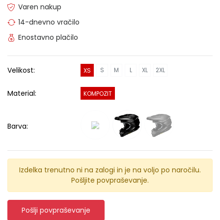
Varen nakup
14-dnevno vračilo
Enostavno plačilo
Velikost:
S
M
L
XL
2XL
XS
Material:
KOMPOZIT
Barva:
Izdelka trenutno ni na zalogi in je na voljo po naročilu.
Pošljite povpraševanje.
Pošlji povpraševanje