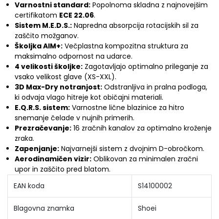
Varnostni standard:
Popolnoma skladna z najnovejšim
certifikatom
ECE 22.06
.
Sistem M.E.D.S.:
Napredna absorpcija rotacijskih sil za
zaščito možganov.
Školjka AIM+:
Večplastna kompozitna struktura za
maksimalno odpornost na udarce.
4 velikosti školjke:
Zagotavljajo optimalno prileganje za
vsako velikost glave (XS-XXL).
3D Max-Dry notranjost:
Odstranljiva in pralna podloga,
ki odvaja vlago hitreje kot običajni materiali.
E.Q.R.S. sistem:
Varnostne lične blazinice za hitro
snemanje čelade v nujnih primerih.
Prezračevanje:
16 zračnih kanalov za optimalno kroženje
zraka.
Zapenjanje:
Najvarnejši sistem z dvojnim D-obročkom.
Aerodinamičen vizir:
Oblikovan za minimalen zračni
upor in zaščito pred blatom.
EAN koda
S14100002
Blagovna znamka
Shoei