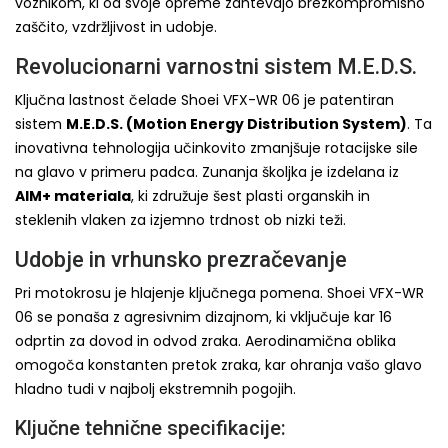
voznikom, ki od svoje opreme zahtevajo brezkompromisno
zaščito, vzdržljivost in udobje.
Revolucionarni varnostni sistem M.E.D.S.
Ključna lastnost čelade Shoei VFX-WR 06 je patentiran
sistem
M.E.D.S. (Motion Energy Distribution System)
. Ta
inovativna tehnologija učinkovito zmanjšuje rotacijske sile
na glavo v primeru padca. Zunanja školjka je izdelana iz
AIM+ materiala
, ki združuje šest plasti organskih in
steklenih vlaken za izjemno trdnost ob nizki teži.
Udobje in vrhunsko prezračevanje
Pri motokrosu je hlajenje ključnega pomena. Shoei VFX-WR
06 se ponaša z agresivnim dizajnom, ki vključuje kar 16
odprtin za dovod in odvod zraka. Aerodinamična oblika
omogoča konstanten pretok zraka, kar ohranja vašo glavo
hladno tudi v najbolj ekstremnih pogojih.
Ključne tehnične specifikacije: