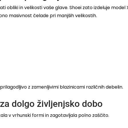
obliki in velikosti vaše glave. Shoei zato izdeluje mode
bno masivnost čelade pri manjših velikostih.
ilagodljivo z zamenljivimi blazinicami različnih debelin.
za dolgo življenjsko dobo
la v vrhunski formi in zagotavljala polno zaščito.