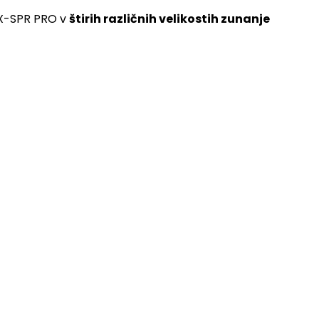
l X-SPR PRO v
štirih različnih velikostih zunanje