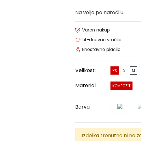
Na voljo po naročilu
Varen nakup
14-dnevno vračilo
Enostavno plačilo
Velikost:
S
M
XS
Material:
KOMPOZIT
Barva:
Izdelka trenutno ni na za