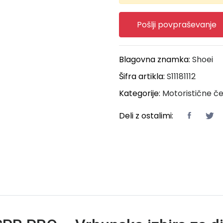
Pošlji povpraševanje
Blagovna znamka:
Shoei
Šifra artikla:
S11181112
Kategorije:
Motoristične č
Deli z ostalimi: