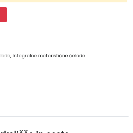
elade
,
Integralne motoristične čelade