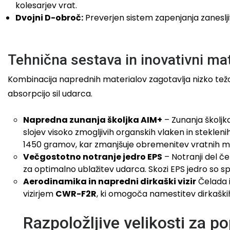
kolesarjev vrat.
Dvojni D-obroč:
Preverjen sistem zapenjanja zaneslji
Tehnična sestava in inovativni mat
Kombinacija naprednih materialov zagotavlja nizko težo
absorpcijo sil udarca.
Napredna zunanja školjka AIM+
– Zunanja školjk
slojev visoko zmogljivih organskih vlaken in steklen
1450 gramov, kar zmanjšuje obremenitev vratnih mi
Večgostotno notranje jedro EPS
– Notranji del če
za optimalno ublažitev udarca. Skozi EPS jedro so spe
Aerodinamika in napredni dirkaški vizir
Čelada i
vizirjem
CWR-F2R
, ki omogoča namestitev dirkaških 
Razpoložljive velikosti za p