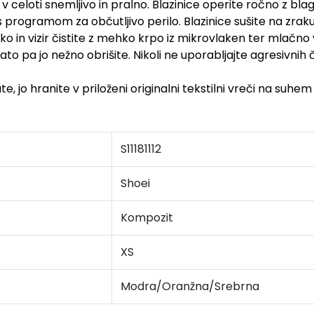
 v celoti snemljivo in pralno. Blazinice operite ročno z bla
 programom za občutljivo perilo. Blazinice sušite na zraku,
jko in vizir čistite z mehko krpo iz mikrovlaken ter mlačn
o pa jo nežno obrišite. Nikoli ne uporabljajte agresivnih či
e, jo hranite v priloženi originalni tekstilni vreči na suh
S11181112
Shoei
Kompozit
XS
Modra/Oranžna/Srebrna