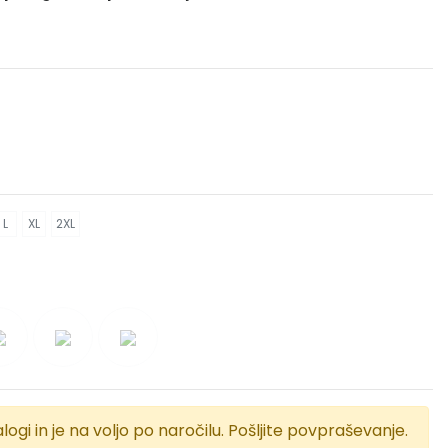
L
XL
2XL
logi in je na voljo po naročilu. Pošljite povpraševanje.