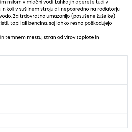
gim milom v mlačni vodi. Lahko jih operete tudi v
 nikoli v sušilnem stroju ali neposredno na radiatorju.
o vodo. Za trdovratno umazanijo (posušene žuželke)
stil, topil ali bencina, saj lahko resno poškodujejo
em in temnem mestu, stran od virov toplote in