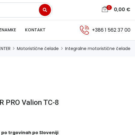
0
0,00
€
+386 1 562 37 00
ZNAMKE
KONTAKT
ENTER
Motoristične čelade
Integralne motoristične čelade
R PRO Valion TC-8
 po trgovinah po Sloveniji