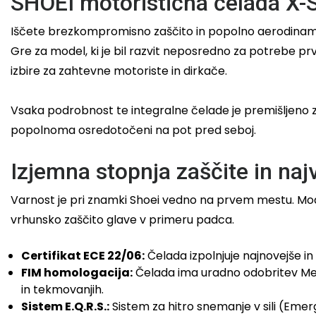
SHOEI motoristična čelada X-S
Iščete brezkompromisno zaščito in popolno aerodinamiko
Gre za model, ki je bil razvit neposredno za potrebe pr
izbire za zahtevne motoriste in dirkače.
Vsaka podrobnost te integralne čelade je premišljeno 
popolnoma osredotočeni na pot pred seboj.
Izjemna stopnja zaščite in najv
Varnost je pri znamki Shoei vedno na prvem mestu. Mode
vrhunsko zaščito glave v primeru padca.
Certifikat ECE 22/06:
Čelada izpolnjuje najnovejše in 
FIM homologacija:
Čelada ima uradno odobritev Medn
in tekmovanjih.
Sistem E.Q.R.S.:
Sistem za hitro snemanje v sili (Eme