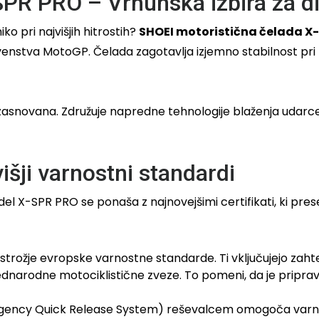
PR PRO – Vrhunska izbira za dir
 pri najvišjih hitrostih?
SHOEI motoristična čelada X
venstva MotoGP. Čelada zagotavlja izjemno stabilnost pri 
zasnovana. Združuje napredne tehnologije blaženja udarce
išji varnostni standardi
l X-SPR PRO se ponaša z najnovejšimi certifikati, ki pr
strožje evropske varnostne standarde. Ti vključujejo zahtev
arodne motociklistične zveze. To pomeni, da je pripravlj
rgency Quick Release System) reševalcem omogoča varno od