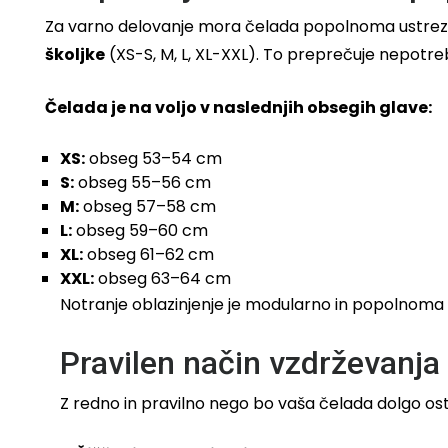
Za varno delovanje mora čelada popolnoma ustrezati 
školjke
(XS-S, M, L, XL-XXL). To preprečuje nepotre
Čelada je na voljo v naslednjih obsegih glave:
XS:
obseg 53–54 cm
S:
obseg 55–56 cm
M:
obseg 57–58 cm
L:
obseg 59–60 cm
XL:
obseg 61–62 cm
XXL:
obseg 63–64 cm
Notranje oblazinjenje je modularno in popolnoma pr
Pravilen način vzdrževanja 
Z redno in pravilno nego bo vaša čelada dolgo osta