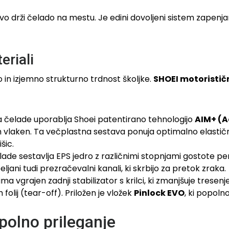
vo drži čelado na mestu. Je edini dovoljeni sistem zapenja
eriali
 in izjemno strukturno trdnost školjke.
SHOEI motoristič
a čelade uporablja Shoei patentirano tehnologijo
AIM+ (A
ih vlaken. Ta večplastna sestava ponuja optimalno elastičn
šic.
lade sestavlja EPS jedro z različnimi stopnjami gostote pe
ljani tudi prezračevalni kanali, ki skrbijo za pretok zraka.
ma vgrajen zadnji stabilizator s krilci, ki zmanjšuje tres
folij (tear-off). Priložen je vložek
Pinlock EVO
, ki popoln
opolno prileganje