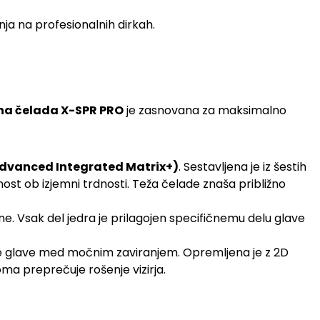
nja na profesionalnih dirkah.
na čelada X-SPR PRO
je zasnovana za maksimalno
dvanced Integrated Matrix+)
. Sestavljena je iz šestih
ost ob izjemni trdnosti. Teža čelade znaša približno
ne. Vsak del jedra je prilagojen specifičnemu delu glave
enje glave med močnim zaviranjem. Opremljena je z 2D
oma preprečuje rošenje vizirja.