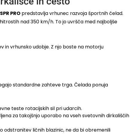
kališče in cesto
-SPR PRO
predstavlja vrhunec razvoja športnih čelad.
hitrostih nad 350 km/h. To jo uvršča med najboljše
v in vrhunsko udobje. Z njo boste na motorju
esegajo standardne zahteve trga. Čelada ponuja
ne teste rotacijskih sil pri udarcih.
ena za takojšnjo uporabo na vseh svetovnih dirkališčih
stranitev ličnih blazinic, ne da bi obremenili