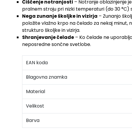
Čiščenje notranjosti
– Notranje oblazinjenje je
pralnem stroju pri nizki temperaturi (do 30 °C) s
Nega zunanje školjke in vizirja
– Zunanjo škol
položite vlažno krpo na čelado za nekaj minut, nat
strukturo školjke in vizirja.
Shranjevanje čelade
– Ko čelade ne uporabljat
neposredne sončne svetlobe.
EAN koda
Blagovna znamka
Material
Velikost
Barva