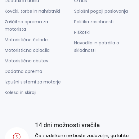
Dodatki in darila
O nas
Kovčki, torbe in nahrbtniki
Splošni pogoji poslovanja
Zaščitna oprema za
Politika zasebnosti
motorista
Piškotki
Motoristične čelade
Navodila in potrdila o
Motoristična oblačila
skladnosti
Motoristična obutev
Dodatna oprema
Izpušni sistemi za motorje
Kolesa in skiroji
14 dni možnosti vračila
Če z izdelkom ne boste zadovoljni, ga lahko