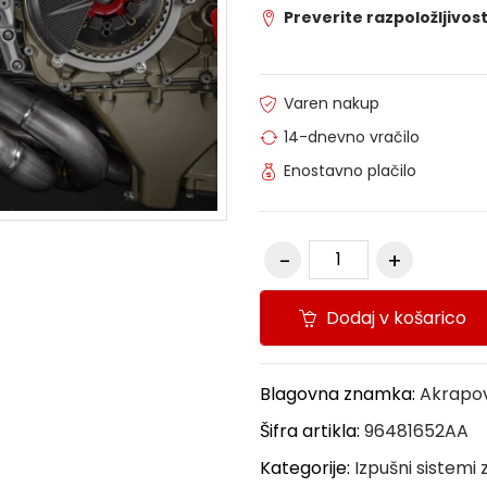
Preverite razpoložljivost
Varen nakup
14-dnevno vračilo
Enostavno plačilo
Dodaj v košarico
Blagovna znamka:
Akrapo
Šifra artikla:
96481652AA
Kategorije:
Izpušni sistemi