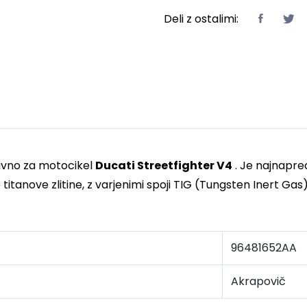
Deli z ostalimi:
zivno za motocikel
Ducati Streetfighter V4
. Je najnapred
itanove zlitine, z varjenimi spoji TIG (Tungsten Inert Gas
96481652AA
Akrapovič