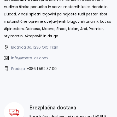
nudimo široko ponudbo in servis motornih koles Honda in
Ducati, v naši spletni trgovini pa najdete tudi pester izbor
motoristične opreme uveljavljenih blagovnih znamk, kot so
Alpinestars, Dainese, Macna, Shoei, Nolan, Arai, Premier,
Stylmartin, Akrapovič in druge…
Blatnica 3a, 1236 OIC Trzin
info@moto-as.com
Prodaja:
+386 1 562 37 00
Brezplačna dostava
Brezplačna dostava pri nakupu nad 50 EUR.