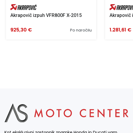
Akrapovič izpuh VFR800F X-2015
Akrapovič
925,30 €
1.281,61 €
Po naročilu
Kot ekskluzivni zastopnik znamke Honda in Ducati vam