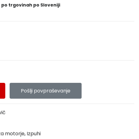
 po trgovinah po Sloveniji
Pošlji povpraševanje
vič
 za motorje
,
Izpuhi