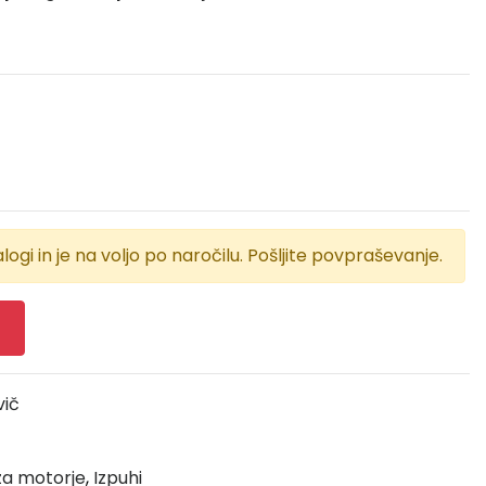
logi in je na voljo po naročilu. Pošljite povpraševanje.
vič
 za motorje
,
Izpuhi