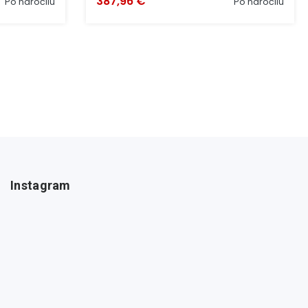
387,96 €
Po naročilu
Po naročilu
Instagram