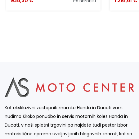
925,30 €
1.281,61 €
Po naročilu
Kot ekskluzivni zastopnik znamke Honda in Ducati vam
nudimo široko ponudbo in servis motornih koles Honda in
Ducati, v naši spletni trgovini pa najdete tudi pester izbor
motoristične opreme uveljavljenih blagovnih znamk, kot so