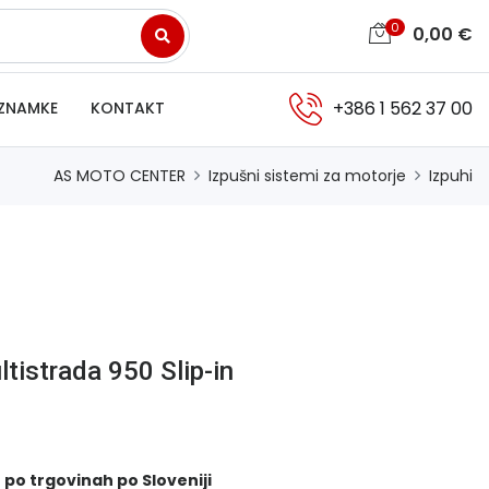
0
0,00
€
+386 1 562 37 00
ZNAMKE
KONTAKT
AS MOTO CENTER
Izpušni sistemi za motorje
Izpuhi
tistrada 950 Slip-in
 po trgovinah po Sloveniji