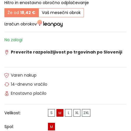
Hitro in enostavno obročno odplačevanje
Že od
18,42 €
Vaš mesečni obrok
Izračun obrokov
Na zalogi
Preverite razpoložljivost po trgovinah po Sloveniji
Varen nakup
14-dnevno vračilo
Enostavno plačilo
Velikost:
S
L
XL
2XL
M
Spol:
M