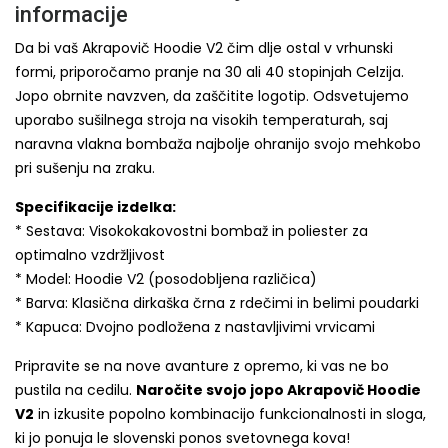
informacije
Da bi vaš Akrapovič Hoodie V2 čim dlje ostal v vrhunski
formi, priporočamo pranje na 30 ali 40 stopinjah Celzija.
Jopo obrnite navzven, da zaščitite logotip. Odsvetujemo
uporabo sušilnega stroja na visokih temperaturah, saj
naravna vlakna bombaža najbolje ohranijo svojo mehkobo
pri sušenju na zraku.
Specifikacije izdelka:
* Sestava: Visokokakovostni bombaž in poliester za
optimalno vzdržljivost
* Model: Hoodie V2 (posodobljena različica)
* Barva: Klasična dirkaška črna z rdečimi in belimi poudarki
* Kapuca: Dvojno podložena z nastavljivimi vrvicami
Pripravite se na nove avanture z opremo, ki vas ne bo
pustila na cedilu.
Naročite svojo jopo Akrapovič Hoodie
V2
in izkusite popolno kombinacijo funkcionalnosti in sloga,
ki jo ponuja le slovenski ponos svetovnega kova!