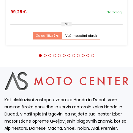
99,28 €
Na zalogi
ali
Že od
18,42 €
Vaš mesečni obrok
Kot ekskluzivni zastopnik znamke Honda in Ducati vam
nudimo široko ponudbo in servis motornih koles Honda in
Ducati, v naši spletni trgovini pa najdete tudi pester izbor
motoristične opreme uveljavljenih blagovnih znamk, kot so
Alpinestars, Dainese, Macna, Shoei, Nolan, Arai, Premier,