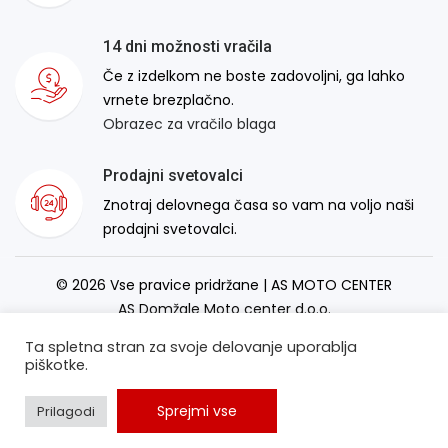
14 dni možnosti vračila
Če z izdelkom ne boste zadovoljni, ga lahko
vrnete brezplačno.
Obrazec za vračilo blaga
Prodajni svetovalci
Znotraj delovnega časa so vam na voljo naši
prodajni svetovalci.
© 2026 Vse pravice pridržane | AS MOTO CENTER
AS Domžale Moto center d.o.o.
Izdelava spletne strani:
RSMT
Ta spletna stran za svoje delovanje uporablja
piškotke.
Sprejmi vse
Prilagodi