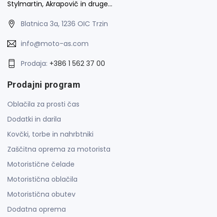
Stylmartin, Akrapovič in druge…
Blatnica 3a, 1236 OIC Trzin
info@moto-as.com
Prodaja:
+386 1 562 37 00
Prodajni program
Oblačila za prosti čas
Dodatki in darila
Kovčki, torbe in nahrbtniki
Zaščitna oprema za motorista
Motoristične čelade
Motoristična oblačila
Motoristična obutev
Dodatna oprema