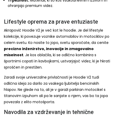
Trpežnost:
Materiali, ki so kos vsakodnevnim izzivom in
ohranjajo premium videz.
Lifestyle oprema za prave entuziaste
Akrapovič Hoodie V2 je več kot le hoodie. Je del lifestyle
kolekcije, ki povezuje voznike avtomobilov in motociklov po
celem svetu. Ko nosite to jopo, svetu sporočate, da cenite
precizno inženirstvo, inovacije in zmagovalno
miselnost
. Je kos oblačila, ki se odlično kombinira s
športnimi copati in kavbojkami, ustvarjajoč videz, ki je hkrati
sproščen in prestižen.
Zaradi svoje univerzalne privlačnosti je Hoodie V2 tudi
odlična ideja za darilo za vsakega ljubitelja bencinskih
hlapov. Ne glede na to, ali je v garaži parkiran motocikel s
titanovim izpuhom ali pa le sanjate o njem, vas bo ta jopa
povezala z elito motošporta.
Navodila za vzdrževanje in tehnične