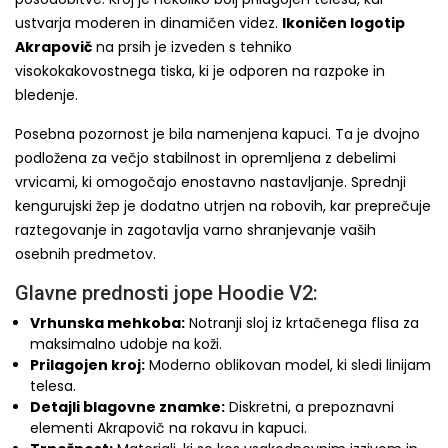
ustvarja moderen in dinamičen videz.
Ikoničen logotip
Akrapovič
na prsih je izveden s tehniko
visokokakovostnega tiska, ki je odporen na razpoke in
bledenje.
Posebna pozornost je bila namenjena kapuci. Ta je dvojno
podložena za večjo stabilnost in opremljena z debelimi
vrvicami, ki omogočajo enostavno nastavljanje. Sprednji
kengurujski žep je dodatno utrjen na robovih, kar preprečuje
raztegovanje in zagotavlja varno shranjevanje vaših
osebnih predmetov.
Glavne prednosti jope Hoodie V2:
Vrhunska mehkoba:
Notranji sloj iz krtačenega flisa za
maksimalno udobje na koži.
Prilagojen kroj:
Moderno oblikovan model, ki sledi linijam
telesa.
Detajli blagovne znamke:
Diskretni, a prepoznavni
elementi Akrapovič na rokavu in kapuci.