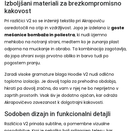
Izboljšani materiali za brezkompromisno
kakovost
Pri različici V2 so se inženirji tekstila pri Akrapoviču
osredotočili na otip in vzdržljivost. Jopa je izdelana iz
goste
mešanice bombaža in poliestra
, ki nudi izjemno
mehkobo na notranji strani, medtem ko je zunanja plast
odporna na muckanje in obrabo. Ta kombinacija zagotavlja,
da jopa ohrani svojo prvotno obliko in barvo tudi po
pogostem pranju.
Zaradi visoke gramature blaga Hoodie V2 nudi odlično
toplotno izolacijo. Je dovolj topla za prehodna obdobja,
hkrati pa dovolj zračna, da vam v njej ne bo neprijetno v
zaprtih prostorih. Vsak šiv je dodatno ojačan, kar odraža
Akrapovičevo zavezanost k dolgotrajni kakovosti.
Sodoben dizajn in funkcionalni detajli
Različica V2 prinaša subtilne, a pomembne vizualne
posodobitve. Kroj je nekoliko bolj prilagojen telesu, kar