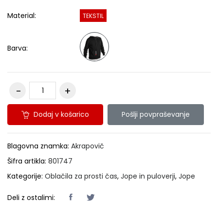
Material:
TEKSTIL
Barva:
Dodaj v košarico
Pošlji povpraševanje
Blagovna znamka:
Akrapovič
Šifra artikla:
801747
Kategorije:
Oblačila za prosti čas
,
Jope in puloverji
,
Jope
Deli z ostalimi: