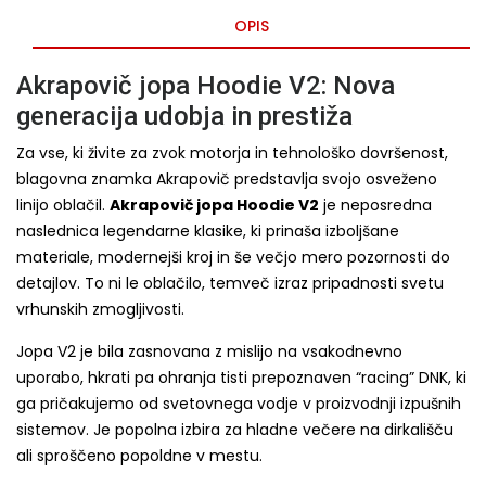
OPIS
Akrapovič jopa Hoodie V2: Nova
generacija udobja in prestiža
Za vse, ki živite za zvok motorja in tehnološko dovršenost,
blagovna znamka Akrapovič predstavlja svojo osveženo
linijo oblačil.
Akrapovič jopa Hoodie V2
je neposredna
naslednica legendarne klasike, ki prinaša izboljšane
materiale, modernejši kroj in še večjo mero pozornosti do
detajlov. To ni le oblačilo, temveč izraz pripadnosti svetu
vrhunskih zmogljivosti.
Jopa V2 je bila zasnovana z mislijo na vsakodnevno
uporabo, hkrati pa ohranja tisti prepoznaven “racing” DNK, ki
ga pričakujemo od svetovnega vodje v proizvodnji izpušnih
sistemov. Je popolna izbira za hladne večere na dirkališču
ali sproščeno popoldne v mestu.