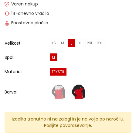
Varen nakup
14-dnevno vračilo
Enostavno plačilo
Velikost:
XS
M
XL
2XL
3XL
L
Spol:
M
Material:
TEKSTIL
Barva:
Izdelka trenutno ni na zalogi in je na voljo po naročilu.
Pošljite povpraševanje.