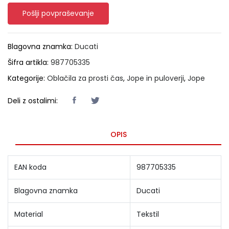
Pošlji povpraševanje
Blagovna znamka:
Ducati
Šifra artikla:
987705335
Kategorije:
Oblačila za prosti čas
,
Jope in puloverji
,
Jope
Deli z ostalimi:
OPIS
EAN koda
987705335
Blagovna znamka
Ducati
Material
Tekstil