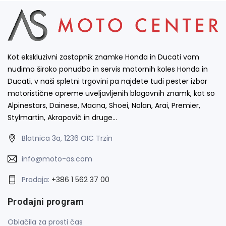
Kot ekskluzivni zastopnik znamke Honda in Ducati vam
nudimo široko ponudbo in servis motornih koles Honda in
Ducati, v naši spletni trgovini pa najdete tudi pester izbor
motoristične opreme uveljavljenih blagovnih znamk, kot so
Alpinestars, Dainese, Macna, Shoei, Nolan, Arai, Premier,
Stylmartin, Akrapovič in druge…
Blatnica 3a, 1236 OIC Trzin
info@moto-as.com
Prodaja:
+386 1 562 37 00
Prodajni program
Oblačila za prosti čas