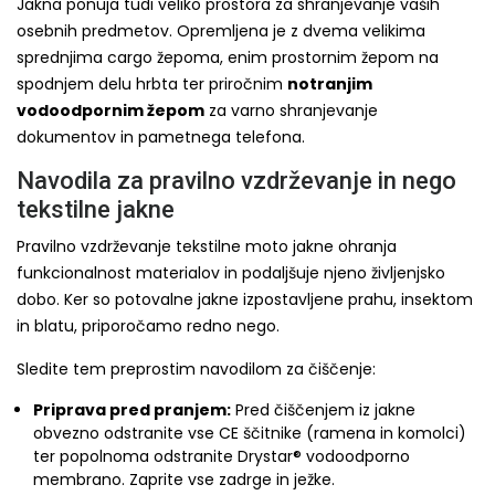
Jakna ponuja tudi veliko prostora za shranjevanje vaših
osebnih predmetov. Opremljena je z dvema velikima
sprednjima cargo žepoma, enim prostornim žepom na
spodnjem delu hrbta ter priročnim
notranjim
vodoodpornim žepom
za varno shranjevanje
dokumentov in pametnega telefona.
Navodila za pravilno vzdrževanje in nego
tekstilne jakne
Pravilno vzdrževanje tekstilne moto jakne ohranja
funkcionalnost materialov in podaljšuje njeno življenjsko
dobo. Ker so potovalne jakne izpostavljene prahu, insektom
in blatu, priporočamo redno nego.
Sledite tem preprostim navodilom za čiščenje:
Priprava pred pranjem:
Pred čiščenjem iz jakne
obvezno odstranite vse CE ščitnike (ramena in komolci)
ter popolnoma odstranite Drystar® vodoodporno
membrano. Zaprite vse zadrge in ježke.