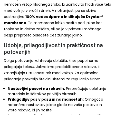
nemoten vstop hladnega zraka, ki učinkovito hladi vaše telo
med vožnjo v vročih dneh. V notranjosti pa se skriva
odstranljiva
100% vodoodporna in dihajoča Drystar®
membrana
. To membrano lahko nosite pod jakno kot
toplotno in dežno zaščito, ali pa jo v primeru močnega
dežja preprosto oblečete čez zunanjo jakno.
Udobje, prilagodljivost in praktičnost na
potovanjih
Dolga potovanja zahtevajo oblačila, ki se popolnoma
prilagajajo telesu. Jakna ima predoblikovane rokave, ki
zmanjšujejo utrujenost rok med vožnjo. Za optimalno
prileganje poskrbijo številni sistemi za regulacijo širine:
Nastavljivi pasovi na rokavih:
Preprečujejo opletanje
materiala in ščitnikov pri višjih hitrostih.
Prilagodljiv pas v pasu in na manšetah:
Omogoča
natančno nastavitev jakne glede na vašo postavo in
vrsto rokavic, ki jih nosite.