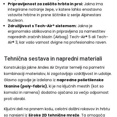
Pripravljenost za zaščito hrbta in prsi:
Jakna ima
integrirane notranje žepe, v katere lahko enostavno
vstavite hrbtne in prsne ščitnike iz serije Alpinestars
Nucleon.
Združljivost s Tech-Air® sistemom:
Jakna je
ergonomsko oblikovana in pripravljena za namestitev
naprednih zračnih blazin (Airbag) Tech-Air® 5 ali Tech-
Air® 3, kar vašo varnost dvigne na profesionalno raven.
Tehnična sestava in napredni materiali
Konstrukcija jakne Andes Air Drystar temelji na pametni
kombinaciji materialov, ki zagotavljajo vzdržljivost in udobje.
Glavno ogrodje je izdelano iz
napredne polietilenske
tkanine (poly-fabric)
, ki je na ključnih mestih (kot so
komolci in ramena) dodatno ojačana za večjo odpornost
proti obrabi.
Ključni deli na prsnem košu, celotni dolžini rokavov in hrbtu
so narejeni iz
široke 2D tehnične mreže
. Ta omogoča