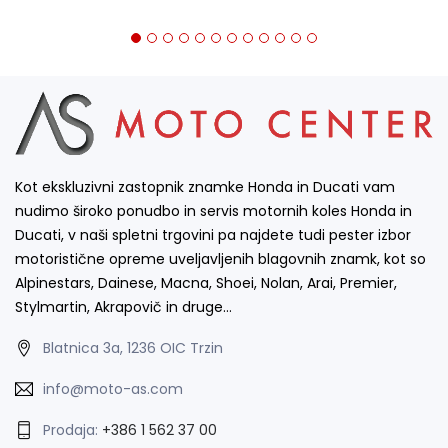
Kot ekskluzivni zastopnik znamke Honda in Ducati vam
nudimo široko ponudbo in servis motornih koles Honda in
Ducati, v naši spletni trgovini pa najdete tudi pester izbor
motoristične opreme uveljavljenih blagovnih znamk, kot so
Alpinestars, Dainese, Macna, Shoei, Nolan, Arai, Premier,
Stylmartin, Akrapovič in druge…
Blatnica 3a, 1236 OIC Trzin
info@moto-as.com
Prodaja:
+386 1 562 37 00