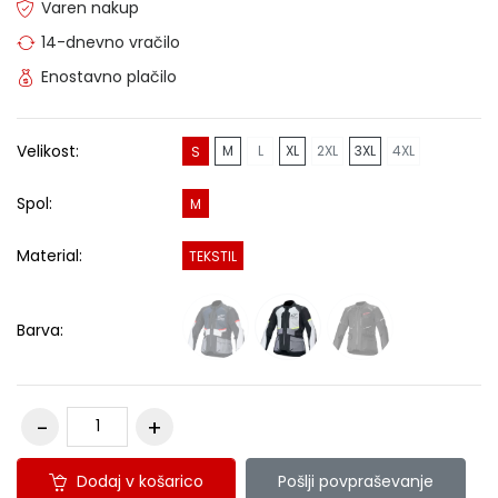
Varen nakup
14-dnevno vračilo
Enostavno plačilo
Velikost:
M
L
XL
2XL
3XL
4XL
S
Spol:
M
Material:
TEKSTIL
Barva:
Dodaj v košarico
Pošlji povpraševanje