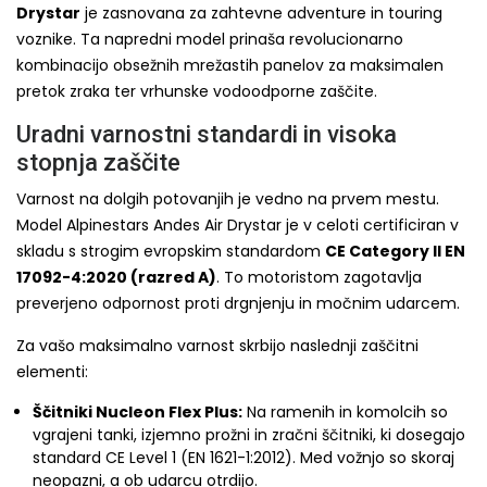
Drystar
je zasnovana za zahtevne adventure in touring
voznike. Ta napredni model prinaša revolucionarno
kombinacijo obsežnih mrežastih panelov za maksimalen
pretok zraka ter vrhunske vodoodporne zaščite.
Uradni varnostni standardi in visoka
stopnja zaščite
Varnost na dolgih potovanjih je vedno na prvem mestu.
Model Alpinestars Andes Air Drystar je v celoti certificiran v
skladu s strogim evropskim standardom
CE Category II EN
17092-4:2020 (razred A)
. To motoristom zagotavlja
preverjeno odpornost proti drgnjenju in močnim udarcem.
Za vašo maksimalno varnost skrbijo naslednji zaščitni
elementi:
Ščitniki Nucleon Flex Plus:
Na ramenih in komolcih so
vgrajeni tanki, izjemno prožni in zračni ščitniki, ki dosegajo
standard CE Level 1 (EN 1621-1:2012). Med vožnjo so skoraj
neopazni, a ob udarcu otrdijo.