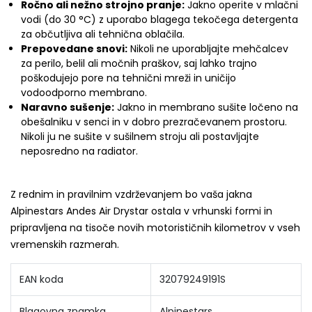
Ročno ali nežno strojno pranje:
Jakno operite v mlačni
vodi (do 30 °C) z uporabo blagega tekočega detergenta
za občutljiva ali tehnična oblačila.
Prepovedane snovi:
Nikoli ne uporabljajte mehčalcev
za perilo, belil ali močnih praškov, saj lahko trajno
poškodujejo pore na tehnični mreži in uničijo
vodoodporno membrano.
Naravno sušenje:
Jakno in membrano sušite ločeno na
obešalniku v senci in v dobro prezračevanem prostoru.
Nikoli ju ne sušite v sušilnem stroju ali postavljajte
neposredno na radiator.
Z rednim in pravilnim vzdrževanjem bo vaša jakna
Alpinestars Andes Air Drystar ostala v vrhunski formi in
pripravljena na tisoče novih motorističnih kilometrov v vseh
vremenskih razmerah.
EAN koda
32079249191S
Blagovna znamka
Alpinestars