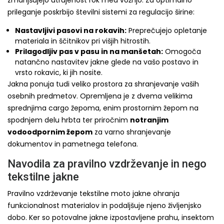
prileganje poskrbijo številni sistemi za regulacijo širine:
Nastavljivi pasovi na rokavih:
Preprečujejo opletanje
materiala in ščitnikov pri višjih hitrostih.
Prilagodljiv pas v pasu in na manšetah:
Omogoča
natančno nastavitev jakne glede na vašo postavo in
vrsto rokavic, ki jih nosite.
Jakna ponuja tudi veliko prostora za shranjevanje vaših
osebnih predmetov. Opremljena je z dvema velikima
sprednjima cargo žepoma, enim prostornim žepom na
spodnjem delu hrbta ter priročnim
notranjim
vodoodpornim žepom
za varno shranjevanje
dokumentov in pametnega telefona.
Navodila za pravilno vzdrževanje in nego
tekstilne jakne
Pravilno vzdrževanje tekstilne moto jakne ohranja
funkcionalnost materialov in podaljšuje njeno življenjsko
dobo. Ker so potovalne jakne izpostavljene prahu, insektom