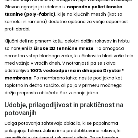
Glavno ogrodje je izdelano iz
napredne polietilenske
tkanine (poly-fabric)
, ki je na ključnih mestih (kot so
komolci in ramena) dodatno ojačana za večjo odpornost
proti obrabi.
Ključni deli na prsnem košu, celotni dolžini rokavov in hrbtu
so narejeni iz
široke 2D tehnične mreže
. Ta omogoča
nemoten vstop hladnega zraka, ki učinkovito hladi vaše telo
med vožnjo v vročih dneh. V notranjosti pa se skriva
odstranljiva
100% vodoodporna in dihajoča Drystar®
membrana
. To membrano lahko nosite pod jakno kot
toplotno in dežno zaščito, ali pa jo v primeru močnega
dežja preprosto oblečete čez zunanjo jakno.
Udobje, prilagodljivost in praktičnost na
potovanjih
Dolga potovanja zahtevajo oblačila, ki se popolnoma
prilagajajo telesu. Jakna ima predoblikovane rokave, ki
zmanjšujejo utrujenost rok med vožnjo. Za optimalno