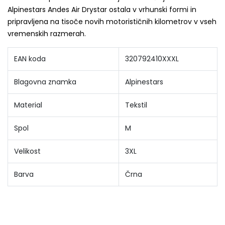
Alpinestars Andes Air Drystar ostala v vrhunski formi in
pripravljena na tisoče novih motorističnih kilometrov v vseh
vremenskih razmerah.
EAN koda
320792410XXXL
Blagovna znamka
Alpinestars
Material
Tekstil
Spol
M
Velikost
3XL
Barva
Črna