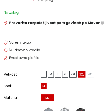
Na zalogi
Preverite razpoložljivost po trgovinah po Sloveniji
Varen nakup
14-dnevno vračilo
Enostavno plačilo
Velikost:
S
M
L
XL
2XL
4XL
3XL
Spol:
M
Material:
TEKSTIL