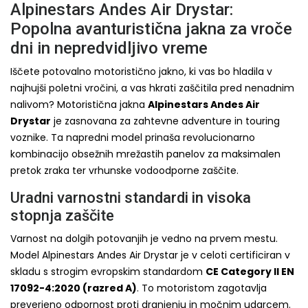
Alpinestars Andes Air Drystar:
Popolna avanturistična jakna za vroče
dni in nepredvidljivo vreme
Iščete potovalno motoristično jakno, ki vas bo hladila v
najhujši poletni vročini, a vas hkrati zaščitila pred nenadnim
nalivom? Motoristična jakna
Alpinestars Andes Air
Drystar
je zasnovana za zahtevne adventure in touring
voznike. Ta napredni model prinaša revolucionarno
kombinacijo obsežnih mrežastih panelov za maksimalen
pretok zraka ter vrhunske vodoodporne zaščite.
Uradni varnostni standardi in visoka
stopnja zaščite
Varnost na dolgih potovanjih je vedno na prvem mestu.
Model Alpinestars Andes Air Drystar je v celoti certificiran v
skladu s strogim evropskim standardom
CE Category II EN
17092-4:2020 (razred A)
. To motoristom zagotavlja
preverjeno odpornost proti drgnjenju in močnim udarcem.