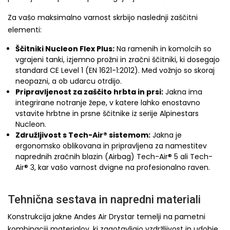
Za vašo maksimalno varnost skrbijo naslednji zaščitni
elementi:
Ščitniki Nucleon Flex Plus:
Na ramenih in komolcih so
vgrajeni tanki, izjemno prožni in zračni ščitniki, ki dosegajo
standard CE Level 1 (EN 1621-1:2012). Med vožnjo so skoraj
neopazni, a ob udarcu otrdijo.
Pripravljenost za zaščito hrbta in prsi:
Jakna ima
integrirane notranje žepe, v katere lahko enostavno
vstavite hrbtne in prsne ščitnike iz serije Alpinestars
Nucleon.
Združljivost s Tech-Air® sistemom:
Jakna je
ergonomsko oblikovana in pripravljena za namestitev
naprednih zračnih blazin (Airbag) Tech-Air® 5 ali Tech-
Air® 3, kar vašo varnost dvigne na profesionalno raven.
Tehnična sestava in napredni materiali
Konstrukcija jakne Andes Air Drystar temelji na pametni
kombinaciji materialov, ki zagotavljajo vzdržljivost in udobje.