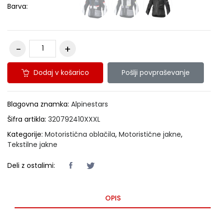
Barva:
Dodaj v košarico
Pošlji povpraševanje
Blagovna znamka:
Alpinestars
Šifra artikla:
320792410XXXL
Kategorije:
Motoristična oblačila
,
Motoristične jakne
,
Tekstilne jakne
Deli z ostalimi:
OPIS