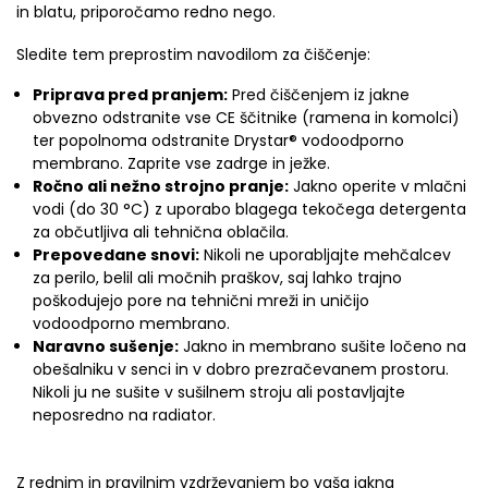
in blatu, priporočamo redno nego.
Sledite tem preprostim navodilom za čiščenje:
Priprava pred pranjem:
Pred čiščenjem iz jakne
obvezno odstranite vse CE ščitnike (ramena in komolci)
ter popolnoma odstranite Drystar® vodoodporno
membrano. Zaprite vse zadrge in ježke.
Ročno ali nežno strojno pranje:
Jakno operite v mlačni
vodi (do 30 °C) z uporabo blagega tekočega detergenta
za občutljiva ali tehnična oblačila.
Prepovedane snovi:
Nikoli ne uporabljajte mehčalcev
za perilo, belil ali močnih praškov, saj lahko trajno
poškodujejo pore na tehnični mreži in uničijo
vodoodporno membrano.
Naravno sušenje:
Jakno in membrano sušite ločeno na
obešalniku v senci in v dobro prezračevanem prostoru.
Nikoli ju ne sušite v sušilnem stroju ali postavljajte
neposredno na radiator.
Z rednim in pravilnim vzdrževanjem bo vaša jakna