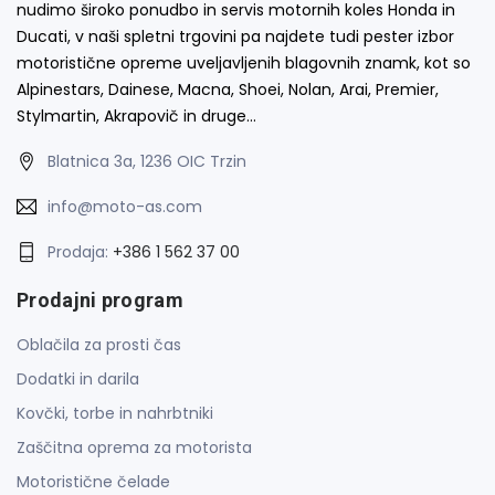
nudimo široko ponudbo in servis motornih koles Honda in
Ducati, v naši spletni trgovini pa najdete tudi pester izbor
motoristične opreme uveljavljenih blagovnih znamk, kot so
Alpinestars, Dainese, Macna, Shoei, Nolan, Arai, Premier,
Stylmartin, Akrapovič in druge…
Blatnica 3a, 1236 OIC Trzin
info@moto-as.com
Prodaja:
+386 1 562 37 00
Prodajni program
Oblačila za prosti čas
Dodatki in darila
Kovčki, torbe in nahrbtniki
Zaščitna oprema za motorista
Motoristične čelade