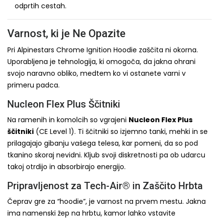
odprtih cestah.
Varnost, ki je Ne Opazite
Pri Alpinestars Chrome Ignition Hoodie zaščita ni okorna.
Uporabljena je tehnologija, ki omogoča, da jakna ohrani
svojo naravno obliko, medtem ko vi ostanete varni v
primeru padca.
Nucleon Flex Plus Ščitniki
Na ramenih in komolcih so vgrajeni
Nucleon Flex Plus
ščitniki
(CE Level 1). Ti ščitniki so izjemno tanki, mehki in se
prilagajajo gibanju vašega telesa, kar pomeni, da so pod
tkanino skoraj nevidni. Kljub svoji diskretnosti pa ob udarcu
takoj otrdijo in absorbirajo energijo.
Pripravljenost za Tech-Air® in Zaščito Hrbta
Čeprav gre za “hoodie”, je varnost na prvem mestu. Jakna
ima namenski žep na hrbtu, kamor lahko vstavite