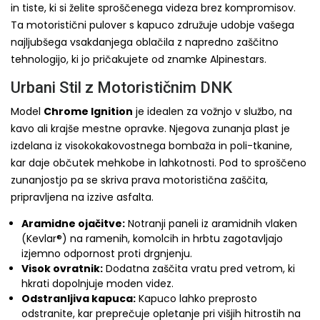
in tiste, ki si želite sproščenega videza brez kompromisov.
Ta motoristični pulover s kapuco združuje udobje vašega
najljubšega vsakdanjega oblačila z napredno zaščitno
tehnologijo, ki jo pričakujete od znamke Alpinestars.
Urbani Stil z Motorističnim DNK
Model
Chrome Ignition
je idealen za vožnjo v službo, na
kavo ali krajše mestne opravke. Njegova zunanja plast je
izdelana iz visokokakovostnega bombaža in poli-tkanine,
kar daje občutek mehkobe in lahkotnosti. Pod to sproščeno
zunanjostjo pa se skriva prava motoristična zaščita,
pripravljena na izzive asfalta.
Aramidne ojačitve:
Notranji paneli iz aramidnih vlaken
(Kevlar®) na ramenih, komolcih in hrbtu zagotavljajo
izjemno odpornost proti drgnjenju.
Visok ovratnik:
Dodatna zaščita vratu pred vetrom, ki
hkrati dopolnjuje moden videz.
Odstranljiva kapuca:
Kapuco lahko preprosto
odstranite, kar preprečuje opletanje pri višjih hitrostih na