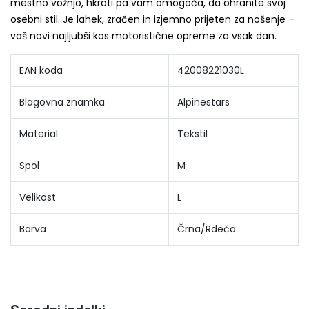
mestno vožnjo, hkrati pa vam omogoča, da ohranite svoj
osebni stil. Je lahek, zračen in izjemno prijeten za nošenje –
vaš novi najljubši kos motoristične opreme za vsak dan.
EAN koda
42008221030L
Blagovna znamka
Alpinestars
Material
Tekstil
Spol
M
Velikost
L
Barva
Črna/Rdeča