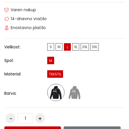
Varen nakup
14-dnevno vračilo
Enostavno plačilo
Velikost:
S
M
XL
2XL
3XL
L
Spol:
M
Material:
TEKSTIL
Barva: