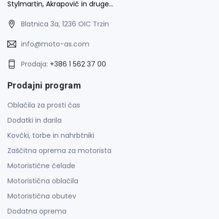
Stylmartin, Akrapovič in druge…
Blatnica 3a, 1236 OIC Trzin
info@moto-as.com
Prodaja:
+386 1 562 37 00
Prodajni program
Oblačila za prosti čas
Dodatki in darila
Kovčki, torbe in nahrbtniki
Zaščitna oprema za motorista
Motoristične čelade
Motoristična oblačila
Motoristična obutev
Dodatna oprema