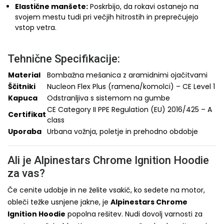
Elastične manšete:
Poskrbijo, da rokavi ostanejo na
svojem mestu tudi pri večjih hitrostih in preprečujejo
vstop vetra.
Tehnične Specifikacije:
Material
Bombažna mešanica z aramidnimi ojačitvami
Ščitniki
Nucleon Flex Plus (ramena/komolci) – CE Level 1
Kapuca
Odstranljiva s sistemom na gumbe
CE Category II PPE Regulation (EU) 2016/425 – A
Certifikat
class
Uporaba
Urbana vožnja, poletje in prehodno obdobje
Ali je Alpinestars Chrome Ignition Hoodie
za vas?
Če cenite udobje in ne želite vsakič, ko sedete na motor,
obleči težke usnjene jakne, je
Alpinestars Chrome
Ignition Hoodie
popolna rešitev. Nudi dovolj varnosti za