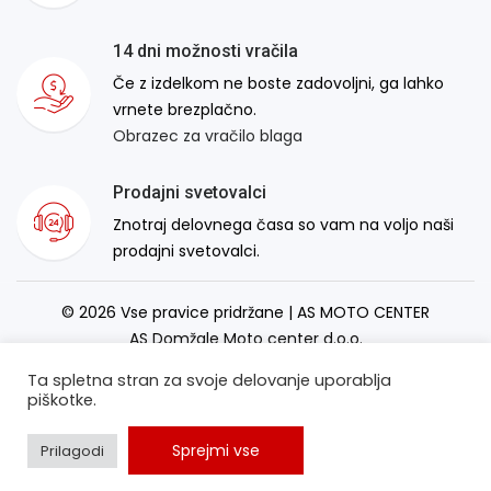
14 dni možnosti vračila
Če z izdelkom ne boste zadovoljni, ga lahko
vrnete brezplačno.
Obrazec za vračilo blaga
Prodajni svetovalci
Znotraj delovnega časa so vam na voljo naši
prodajni svetovalci.
© 2026 Vse pravice pridržane | AS MOTO CENTER
AS Domžale Moto center d.o.o.
Izdelava spletne strani:
RSMT
Ta spletna stran za svoje delovanje uporablja
piškotke.
Sprejmi vse
Prilagodi