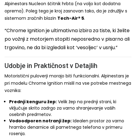
Alpinestars Nucleon ščitnik hrbta (na voljo kot dodatna
oprema). Poleg tega je kroj zasnovan tako, da je združljiv s
sistemom zračnih blazin
Tech-Air® 5
.
“Chrome Ignition je ultimativna izbira za tiste, ki želite
po vožnji z motorjem stopiti neposredno v pisarno ali
trgovino, ne da bi izgledali kot ‘vesoljec’ v usnju.”
Udobje in Praktičnost v Detajlih
Motoristični puloverji morajo biti funkcionalni. Alpinestars je
pri modelu Chrome Ignition mislil na vse potrebe mestnega
voznika:
Prednji kenguru žep:
Velik žep na prednji strani, ki
vključuje skrito zadrgo za varno shranjevanje vaših
osebnih predmetov.
Vodoodporen notranji žep:
Idealen prostor za varno
hrambo denarnice ali pametnega telefona v primeru
rosenja.