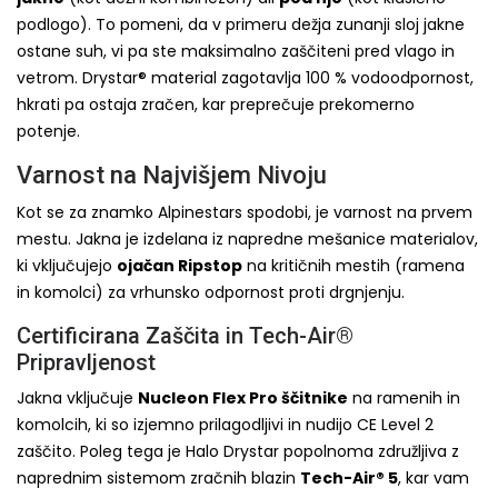
podlogo). To pomeni, da v primeru dežja zunanji sloj jakne
ostane suh, vi pa ste maksimalno zaščiteni pred vlago in
vetrom. Drystar® material zagotavlja 100 % vodoodpornost,
hkrati pa ostaja zračen, kar preprečuje prekomerno
potenje.
Varnost na Najvišjem Nivoju
Kot se za znamko Alpinestars spodobi, je varnost na prvem
mestu. Jakna je izdelana iz napredne mešanice materialov,
ki vključujejo
ojačan Ripstop
na kritičnih mestih (ramena
in komolci) za vrhunsko odpornost proti drgnjenju.
Certificirana Zaščita in Tech-Air®
Pripravljenost
Jakna vključuje
Nucleon Flex Pro ščitnike
na ramenih in
komolcih, ki so izjemno prilagodljivi in nudijo CE Level 2
zaščito. Poleg tega je Halo Drystar popolnoma združljiva z
naprednim sistemom zračnih blazin
Tech-Air® 5
, kar vam