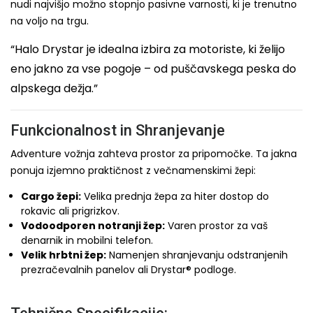
nudi najvišjo možno stopnjo pasivne varnosti, ki je trenutno
na voljo na trgu.
“Halo Drystar je idealna izbira za motoriste, ki želijo
eno jakno za vse pogoje – od puščavskega peska do
alpskega dežja.”
Funkcionalnost in Shranjevanje
Adventure vožnja zahteva prostor za pripomočke. Ta jakna
ponuja izjemno praktičnost z večnamenskimi žepi:
Cargo žepi:
Velika prednja žepa za hiter dostop do
rokavic ali prigrizkov.
Vodoodporen notranji žep:
Varen prostor za vaš
denarnik in mobilni telefon.
Velik hrbtni žep:
Namenjen shranjevanju odstranjenih
prezračevalnih panelov ali Drystar® podloge.