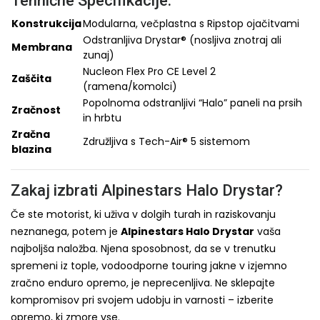
Tehnične Specifikacije:
Konstrukcija
Modularna, večplastna s Ripstop ojačitvami
Odstranljiva Drystar® (nosljiva znotraj ali
Membrana
zunaj)
Nucleon Flex Pro CE Level 2
Zaščita
(ramena/komolci)
Popolnoma odstranljivi “Halo” paneli na prsih
Zračnost
in hrbtu
Zračna
Združljiva s Tech-Air® 5 sistemom
blazina
Zakaj izbrati Alpinestars Halo Drystar?
Če ste motorist, ki uživa v dolgih turah in raziskovanju
neznanega, potem je
Alpinestars Halo Drystar
vaša
najboljša naložba. Njena sposobnost, da se v trenutku
spremeni iz tople, vodoodporne touring jakne v izjemno
zračno enduro opremo, je neprecenljiva. Ne sklepajte
kompromisov pri svojem udobju in varnosti – izberite
opremo, ki zmore vse.