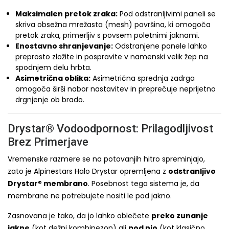
Maksimalen pretok zraka:
Pod odstranljivimi paneli se
skriva obsežna mrežasta (mesh) površina, ki omogoča
pretok zraka, primerljiv s povsem poletnimi jaknami.
Enostavno shranjevanje:
Odstranjene panele lahko
preprosto zložite in pospravite v namenski velik žep na
spodnjem delu hrbta.
Asimetrična oblika:
Asimetrična sprednja zadrga
omogoča širši nabor nastavitev in preprečuje neprijetno
drgnjenje ob brado.
Drystar® Vodoodpornost: Prilagodljivost
Brez Primerjave
Vremenske razmere se na potovanjih hitro spreminjajo,
zato je Alpinestars Halo Drystar opremljena z
odstranljivo
Drystar® membrano
. Posebnost tega sistema je, da
membrane ne potrebujete nositi le pod jakno.
Zasnovana je tako, da jo lahko oblečete
preko zunanje
jakne
(kot dežni kombinezon) ali
pod njo
(kot klasično