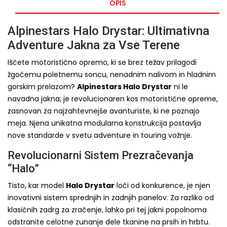
OPIS
Alpinestars Halo Drystar: Ultimativna
Adventure Jakna za Vse Terene
Iščete motoristično opremo, ki se brez težav prilagodi
žgočemu poletnemu soncu, nenadnim nalivom in hladnim
gorskim prelazom?
Alpinestars Halo Drystar
ni le
navadna jakna; je revolucionaren kos motoristične opreme,
zasnovan za najzahtevnejše avanturiste, ki ne poznajo
meja. Njena unikatna modularna konstrukcija postavlja
nove standarde v svetu adventure in touring vožnje.
Revolucionarni Sistem Prezračevanja
“Halo”
Tisto, kar model
Halo Drystar
loči od konkurence, je njen
inovativni sistem sprednjih in zadnjih panelov. Za razliko od
klasičnih zadrg za zračenje, lahko pri tej jakni popolnoma
odstranite celotne zunanje dele tkanine na prsih in hrbtu.