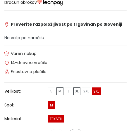
Izračun obrokov
Preverite razpoložljivost po trgovinah po Sloveniji
Na voljo po naročilu
Varen nakup
14-dnevno vračilo
Enostavno plačilo
Velikost:
S
M
L
XL
2XL
3XL
Spol:
M
Material:
TEKSTIL