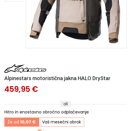
Alpinestars motoristična jakna HALO DryStar
459,95 €
ali
Hitro in enostavno obročno odplačevanje
Že od
10,07 €
Vaš mesečni obrok