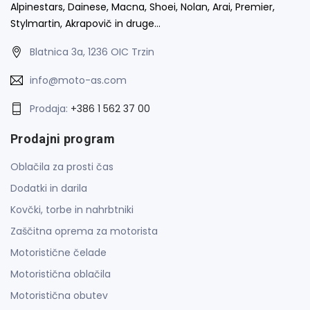
Alpinestars, Dainese, Macna, Shoei, Nolan, Arai, Premier,
Stylmartin, Akrapovič in druge…
Blatnica 3a, 1236 OIC Trzin
info@moto-as.com
Prodaja:
+386 1 562 37 00
Prodajni program
Oblačila za prosti čas
Dodatki in darila
Kovčki, torbe in nahrbtniki
Zaščitna oprema za motorista
Motoristične čelade
Motoristična oblačila
Motoristična obutev