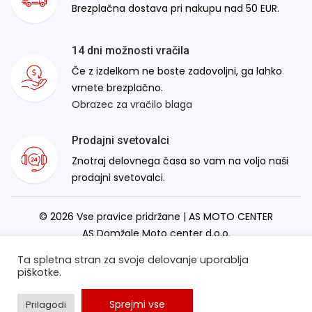
Brezplačna dostava pri nakupu nad 50 EUR.
14 dni možnosti vračila
Če z izdelkom ne boste zadovoljni, ga lahko
vrnete brezplačno.
Obrazec za vračilo blaga
Prodajni svetovalci
Znotraj delovnega časa so vam na voljo naši
prodajni svetovalci.
© 2026 Vse pravice pridržane | AS MOTO CENTER
AS Domžale Moto center d.o.o.
Izdelava spletne strani:
RSMT
Ta spletna stran za svoje delovanje uporablja
piškotke.
Sprejmi vse
Prilagodi