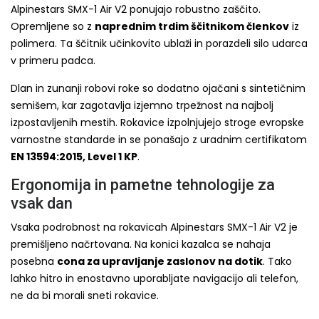
Alpinestars SMX-1 Air V2 ponujajo robustno zaščito.
Opremljene so z
naprednim trdim ščitnikom členkov
iz
polimera. Ta ščitnik učinkovito ublaži in porazdeli silo udarca
v primeru padca.
Dlan in zunanji robovi roke so dodatno ojačani s sintetičnim
semišem, kar zagotavlja izjemno trpežnost na najbolj
izpostavljenih mestih. Rokavice izpolnjujejo stroge evropske
varnostne standarde in se ponašajo z uradnim certifikatom
EN 13594:2015, Level 1 KP
.
Ergonomija in pametne tehnologije za
vsak dan
Vsaka podrobnost na rokavicah Alpinestars SMX-1 Air V2 je
premišljeno načrtovana. Na konici kazalca se nahaja
posebna
cona za upravljanje zaslonov na dotik
. Tako
lahko hitro in enostavno uporabljate navigacijo ali telefon,
ne da bi morali sneti rokavice.