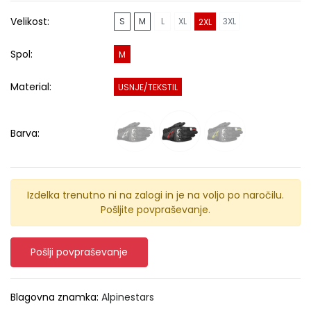
Velikost:
S
M
L
XL
3XL
2XL
Spol:
M
Material:
USNJE/TEKSTIL
Barva:
Izdelka trenutno ni na zalogi in je na voljo po naročilu.
Pošljite povpraševanje.
Pošlji povpraševanje
Blagovna znamka:
Alpinestars