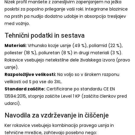
Nizek profil manšete z zanesljivim zapenjanjem na ježka
poskrbi za popolno prileganje vaši roki. Integrirane blazinice
na prstih pa nudijo dodatno udobje in absorpcijo tresljajev
med vožnjo.
Tehnični podatki in sestava
Materiali:
Vrhunsko kozje usnje (49 %), poliamid (22 %),
poliester (18 %), poliuretan (8 %) in drugi materiali (3 %).
Rokavice vsebujejo netekstilne dele živalskega izvora (pravo
usnje).
Razpoložljive velikosti:
Na voljo so v širokem razponu
velikosti od S pa vse do 3XL.
Standard zaščite:
Certificirane po standardu CE EN
13594:2015, stopnja zaščite Level 1 KP (zaščita členkov pred
udarci).
Navodila za vzdrževanje in čiščenje
Ker rokavice vsebujejo kombinacijo pravega usnja in
tehnične mrežice, zahtevajo posebno nego: