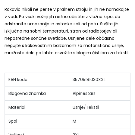
Rokavic nikoli ne perite v pralnem stroju in jih ne namakajte
v vodi. Po vsaki vožnji jih nežno očistite z vlažno krpo, da
odstranite umazanijo in ostanke soli od potu. Sušite jih
izključno na sobni temperaturi, stran od radiatorjev ali
neposredne sončne svetlobe. Usnjene dele občasno
negujte s kakovostnim balzamom za motoristično usnje,
mrežaste dele pa lahko osvežite s blagim čistilom za tekstil.
EAN koda
35705181030XXL
Blagovna znamka
Alpinestars
Material
Usnje/Tekstil
Spol
M
Velikost
2XL