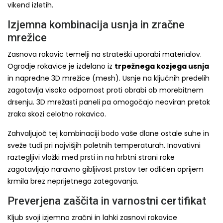
vikend izletih.
Izjemna kombinacija usnja in zračne
mrežice
Zasnova rokavic temelji na strateški uporabi materialov.
Ogrodje rokavice je izdelano iz
trpežnega kozjega usnja
in napredne 3D mrežice (mesh). Usnje na ključnih predelih
zagotavlja visoko odpornost proti obrabi ob morebitnem
drsenju. 3D mrežasti paneli pa omogočajo neoviran pretok
zraka skozi celotno rokavico.
Zahvaljujoč tej kombinaciji bodo vaše dlane ostale suhe in
sveže tudi pri najvišjih poletnih temperaturah. Inovativni
raztegljivi vložki med prsti in na hrbtni strani roke
zagotavljajo naravno gibljivost prstov ter odličen oprijem
krmila brez neprijetnega zategovanja.
Preverjena zaščita in varnostni certifikat
Kljub svoji izjemno zračni in lahki zasnovi rokavice