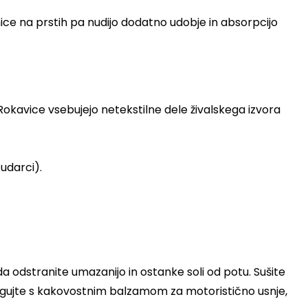
nice na prstih pa nudijo dodatno udobje in absorpcijo
. Rokavice vsebujejo netekstilne dele živalskega izvora
udarci).
, da odstranite umazanijo in ostanke soli od potu. Sušite
negujte s kakovostnim balzamom za motoristično usnje,