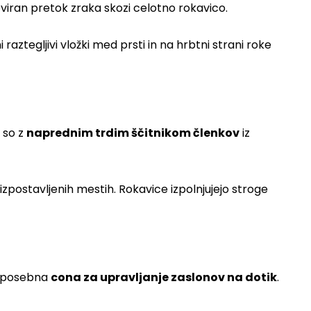
iran pretok zraka skozi celotno rokavico.
raztegljivi vložki med prsti in na hrbtni strani roke
 so z
naprednim trdim ščitnikom členkov
iz
izpostavljenih mestih. Rokavice izpolnjujejo stroge
a posebna
cona za upravljanje zaslonov na dotik
.