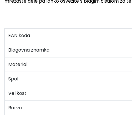
mrežaste dele pa lahko osvežite s blagim čistilom za tek
EAN koda
Blagovna znamka
Material
Spol
Velikost
Barva