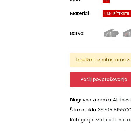
Material:
USNJE/TEKSTIL
Barva:
Izdelka trenutno ni na za
Pošlji povpraševanje
Blagovna znamka:
Alpines
Šifra artikla:
3570518155XX
Kategorije:
Motoristična ob