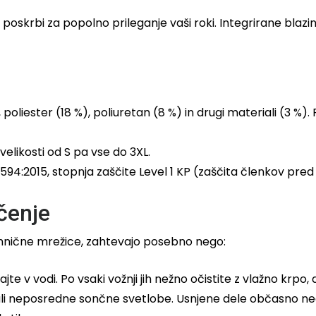
poskrbi za popolno prileganje vaši roki. Integrirane blazi
poliester (18 %), poliuretan (8 %) in drugi materiali (3 %)
elikosti od S pa vse do 3XL.
94:2015, stopnja zaščite Level 1 KP (zaščita členkov pred 
čenje
ehnične mrežice, zahtevajo posebno nego:
jte v vodi. Po vsaki vožnji jih nežno očistite z vlažno krpo
ev ali neposredne sončne svetlobe. Usnjene dele občasno 