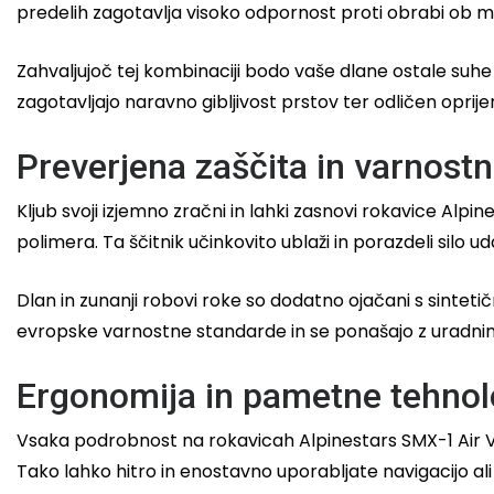
predelih zagotavlja visoko odpornost proti obrabi ob 
Zahvaljujoč tej kombinaciji bodo vaše dlane ostale suhe in
zagotavljajo naravno gibljivost prstov ter odličen opri
Preverjena zaščita in varnostni
Kljub svoji izjemno zračni in lahki zasnovi rokavice Alp
polimera. Ta ščitnik učinkovito ublaži in porazdeli silo 
Dlan in zunanji robovi roke so dodatno ojačani s sinteti
evropske varnostne standarde in se ponašajo z uradni
Ergonomija in pametne tehnol
Vsaka podrobnost na rokavicah Alpinestars SMX-1 Air V
Tako lahko hitro in enostavno uporabljate navigacijo ali 