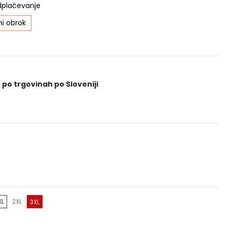
dplačevanje
i obrok
 po trgovinah po Sloveniji
XL
2XL
3XL