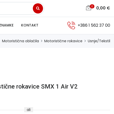
0
0,00
€
+386 1 562 37 00
ZNAMKE
KONTAKT
Motoristična oblačila
Motoristične rokavice
Usnje/Tekstil
stične rokavice SMX 1 Air V2
ali