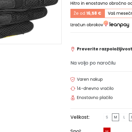
Hitro in enostavno obročno o
Že od
16,58 €
Vaš mesečn
Izračun obrokov
Preverite razpoložljivost
Na voljo po naročilu
Varen nakup
14-dnevno vračilo
Enostavno plačilo
Velikost:
S
M
L
Spol:
M