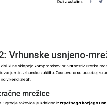
Deli z ostalimi:
2: Vrhunske usnjeno-mre
dni, ki ne sklepajo kompromisov pri varnosti? Kratke mo
vanjem in vrhunsko zaščito. Zasnovane so posebej za ces
a vikend izletih.
zračne mrežice
. Ogrodje rokavice je izdelano iz
trpežnega kozjega usn