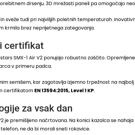
morebitnem drsenju. 3D mrežasti paneli pa omogočajo neov
 sveže tudi pri najvišjih poletnih temperaturah. Inovativni 
jem krmila brez neprijetnega zategovanja.
 certifikat
inestars SMX-1 Air V2 ponujajo robustno zaščito. Opremljene
udarca v primeru padca.
čnim semišem, kar zagotavlja izjemno trpežnost na najbolj 
m certifikatom
EN 13594:2015, Level 1 KP
.
ogije za vsak dan
2 je premišljeno načrtovana. Na konici kazalca se nahaj
telefon, ne da bi morali sneti rokavice.