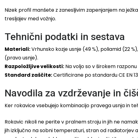
Nizek profil manšete z zanesljivim zapenjanjem na ježka 
tresljajev med vožnjo.
Tehnični podatki in sestava
Materiali:
Vrhunsko kozje usnje (49 %), poliamid (22 %), 
(pravo usnje).
Razpoložljive velikosti:
Na voljo so v širokem razponu v
Standard zaščite:
Certificirane po standardu CE EN 135
Navodila za vzdrževanje in čiš
Ker rokavice vsebujejo kombinacijo pravega usnja in t
Rokavic nikoli ne perite v pralnem stroju in jih ne namaka
jih izključno na sobni temperaturi, stran od radiatorj