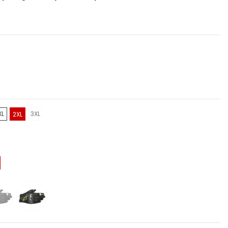
XL
3XL
2XL