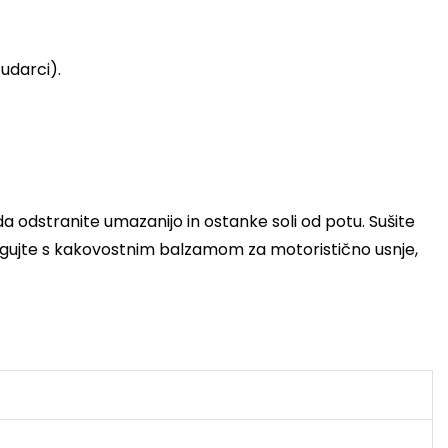
udarci).
, da odstranite umazanijo in ostanke soli od potu. Sušite
negujte s kakovostnim balzamom za motoristično usnje,