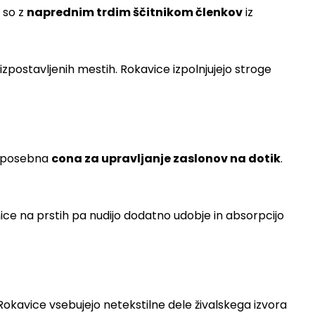
 so z
naprednim trdim ščitnikom členkov
iz
izpostavljenih mestih. Rokavice izpolnjujejo stroge
a posebna
cona za upravljanje zaslonov na dotik
.
nice na prstih pa nudijo dodatno udobje in absorpcijo
. Rokavice vsebujejo netekstilne dele živalskega izvora