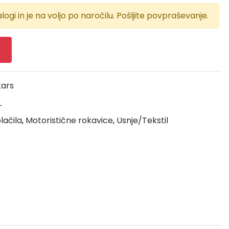
logi in je na voljo po naročilu. Pošljite povpraševanje.
tars
L
lačila
,
Motoristične rokavice
,
Usnje/Tekstil