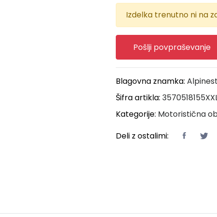
Izdelka trenutno ni na za
Pošlji povpraševanje
Blagovna znamka:
Alpines
Šifra artikla:
3570518155XX
Kategorije:
Motoristična ob
Deli z ostalimi: