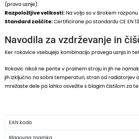
(pravo usnje).
Razpoložljive velikosti:
Na voljo so v širokem razponu v
Standard zaščite:
Certificirane po standardu CE EN 135
Navodila za vzdrževanje in čiš
Ker rokavice vsebujejo kombinacijo pravega usnja in t
Rokavic nikoli ne perite v pralnem stroju in jih ne namaka
jih izključno na sobni temperaturi, stran od radiatorj
mrežaste dele pa lahko osvežite s blagim čistilom za tek
EAN koda
Blagovna znamka