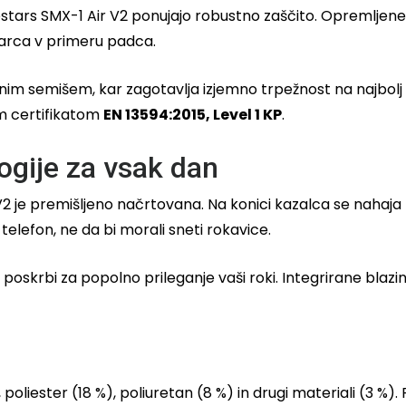
inestars SMX-1 Air V2 ponujajo robustno zaščito. Opremljene
udarca v primeru padca.
čnim semišem, kar zagotavlja izjemno trpežnost na najbolj 
m certifikatom
EN 13594:2015, Level 1 KP
.
ogije za vsak dan
2 je premišljeno načrtovana. Na konici kazalca se nahaj
telefon, ne da bi morali sneti rokavice.
poskrbi za popolno prileganje vaši roki. Integrirane blazi
poliester (18 %), poliuretan (8 %) in drugi materiali (3 %)