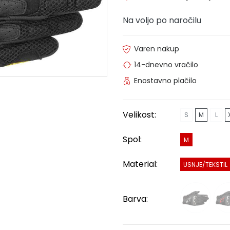
Na voljo po naročilu
Varen nakup
14-dnevno vračilo
Enostavno plačilo
Velikost:
S
M
L
Spol:
M
Material:
USNJE/TEKSTIL
Barva: