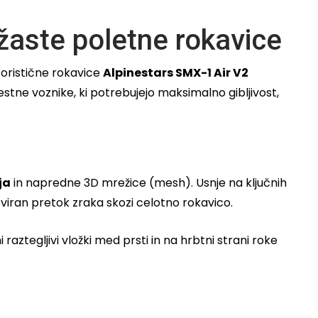
žaste poletne rokavice
toristične rokavice
Alpinestars SMX-1 Air V2
tne voznike, ki potrebujejo maksimalno gibljivost,
ja
in napredne 3D mrežice (mesh). Usnje na ključnih
iran pretok zraka skozi celotno rokavico.
raztegljivi vložki med prsti in na hrbtni strani roke