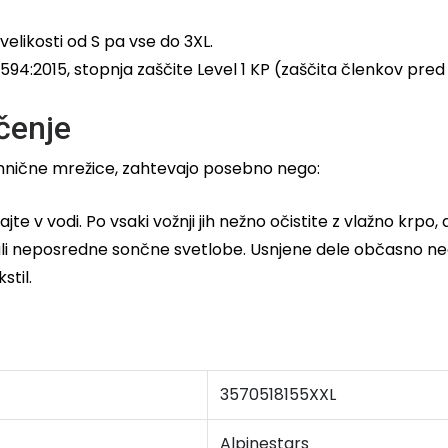
elikosti od S pa vse do 3XL.
94:2015, stopnja zaščite Level 1 KP (zaščita členkov pred 
čenje
ehnične mrežice, zahtevajo posebno nego:
jte v vodi. Po vsaki vožnji jih nežno očistite z vlažno krpo
ev ali neposredne sončne svetlobe. Usnjene dele občasno 
stil.
3570518155XXL
Alpinestars