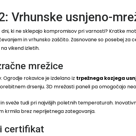
2: Vrhunske usnjeno-mre
dni, ki ne sklepajo kompromisov pri varnosti? Kratke mo
vanjem in vrhunsko zaščito. Zasnovane so posebej za ces
a vikend izletih.
zračne mrežice
. Ogrodje rokavice je izdelano iz
trpežnega kozjega usn
morebitnem drsenju. 3D mrežasti paneli pa omogočajo neov
 sveže tudi pri najvišjih poletnih temperaturah. Inovativni 
jem krmila brez neprijetnega zategovanja.
 certifikat