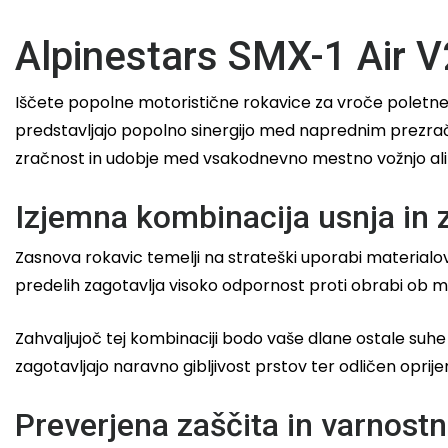
Alpinestars SMX-1 Air V
Iščete popolne motoristične rokavice za vroče poletne 
predstavljajo popolno sinergijo med naprednim prezrače
zračnost in udobje med vsakodnevno mestno vožnjo ali n
Izjemna kombinacija usnja in 
Zasnova rokavic temelji na strateški uporabi materialov
predelih zagotavlja visoko odpornost proti obrabi ob 
Zahvaljujoč tej kombinaciji bodo vaše dlane ostale suhe in
zagotavljajo naravno gibljivost prstov ter odličen opri
Preverjena zaščita in varnostni