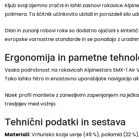
Kljub svoji izjemno zračni in lahki zasnovi rokavice Alp
polimera. Ta ščitnik učinkovito ublaži in porazdeli silo 
Dlan in zunanji robovi roke so dodatno ojačani s sinteti
evropske varnostne standarde in se ponašajo z uradni
Ergonomija in pametne tehnol
Vsaka podrobnost na rokavicah Alpinestars SMX-1 Air V
Tako lahko hitro in enostavno uporabljate navigacijo ali 
Nizek profil manšete z zanesljivim zapenjanjem na ježka 
tresljajev med vožnjo.
Tehnični podatki in sestava
Materiali:
Vrhunsko kozje usnje (49 %), poliamid (22 %), 