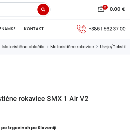
0
0,00
€
+386 1 562 37 00
ZNAMKE
KONTAKT
Motoristična oblačila
Motoristične rokavice
Usnje/Tekstil
stične rokavice SMX 1 Air V2
 po trgovinah po Sloveniji