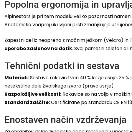
Popolna ergonomija in upravlj
Alpinestars je pri tem modelu veliko pozornosti namenil 
Anatomsko vnaprej ukrivljeni prsti zmanjšujejo utrujeno
Zapestni del iz neoprena z močnim ježkom (Velcro) in TP
uporabo zaslonov na dotik
. Svoj pametni telefon ali 
Tehnični podatki in sestava
Materiali:
Sestavo rokavic tvori 40 % kozje usnje, 25 % 
netekstilne dele živalskega izvora (pravo usnje).
Razpoložljive velikosti:
Rokavice so na voljo v moških v
Standard zaščite:
Certificirane po standardu CE EN 135
Enostaven način vzdrževanja
Za ohranitev dolge življenjske dobe materialov upoštev