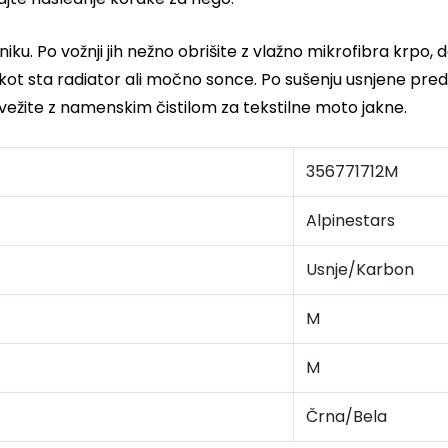
lniku. Po vožnji jih nežno obrišite z vlažno mikrofibra krpo, 
, kot sta radiator ali močno sonce. Po sušenju usnjene 
vežite z namenskim čistilom za tekstilne moto jakne.
356771712M
Alpinestars
Usnje/Karbon
M
M
Črna/Bela