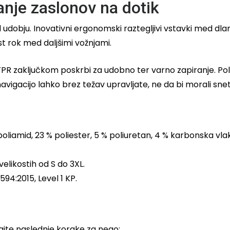
anje zaslonov na dotik
udobju. Inovativni ergonomski raztegljivi vstavki med dlanj
st rok med daljšimi vožnjami.
R zaključkom poskrbi za udobno ter varno zapiranje. Poleg
navigacijo lahko brez težav upravljate, ne da bi morali snet
poliamid, 23 % poliester, 5 % poliuretan, 4 % karbonska vla
elikostih od S do 3XL.
94:2015, Level 1 KP.
ajte naslednje korake za nego: