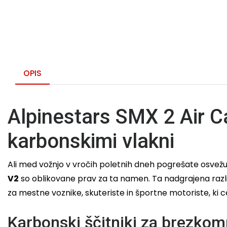
OPIS
Alpinestars SMX 2 Air C
karbonskimi vlakni
Ali med vožnjo v vročih poletnih dneh pogrešate osvežujo
V2
so oblikovane prav za ta namen. Ta nadgrajena različ
za mestne voznike, skuteriste in športne motoriste, ki c
Karbonski ščitniki za brezko