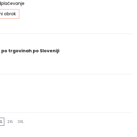
dplačevanje
i obrok
 po trgovinah po Sloveniji
XL
2XL
3XL