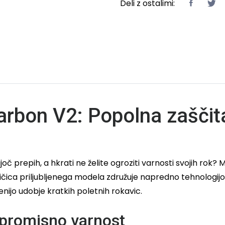
Deli z ostalimi:
arbon V2: Popolna zaščita
č prepih, a hkrati ne želite ogroziti varnosti svojih rok?
ica priljubljenega modela združuje napredno tehnologijo h
enijo udobje kratkih poletnih rokavic.
mpromisno varnost