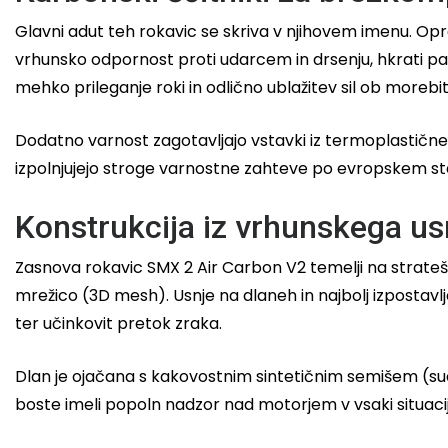
Glavni adut teh rokavic se skriva v njihovem imenu. 
vrhunsko odpornost proti udarcem in drsenju, hkrati pa 
mehko prileganje roki in odlično ublažitev sil ob morebi
Dodatno varnost zagotavljajo vstavki iz termoplastične
izpolnjujejo stroge varnostne zahteve po evropskem 
Konstrukcija iz vrhunskega us
Zasnova rokavic SMX 2 Air Carbon V2 temelji na strateški
mrežico (3D mesh). Usnje na dlaneh in najbolj izpostavlj
ter učinkovit pretok zraka.
Dlan je ojačana s kakovostnim sintetičnim semišem (sue
boste imeli popoln nadzor nad motorjem v vsaki situacij