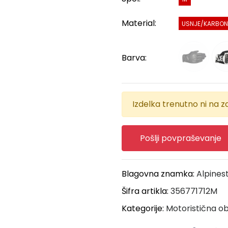
Material:
USNJE/KARBON
Barva:
Izdelka trenutno ni na za
Pošlji povpraševanje
Blagovna znamka:
Alpines
Šifra artikla:
356771712M
Kategorije:
Motoristična ob