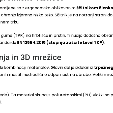
Opremljene so z ergonomsko oblikovanim
ščitnikom členko
ohranja izjemno nizko težo. Ščitnik je na notranji strani
tnem trku.
 gume (TPR) na hrbtišču in prstih. Ti nudijo dodatno obr
standardu
EN 13594:2015 (stopnja zaščite Level 1 KP)
.
nja in 3D mrežice
 kombinaciji materialov. Glavni del je izdelan iz
trpežneg
enih mestih nudi odlično odpornost na obrabo. Veliki mreža
de). Ta material skupaj s poliuretanskimi (PU) vložki na
i.