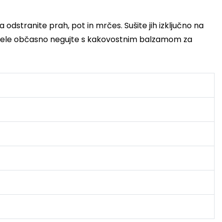
da odstranite prah, pot in mrčes. Sušite jih izključno na
predele občasno negujte s kakovostnim balzamom za