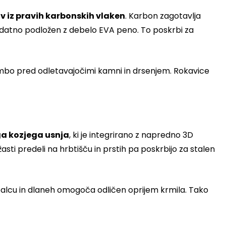
v iz pravih karbonskih vlaken
. Karbon zagotavlja
 dodatno podložen z debelo EVA peno. To poskrbi za
ambo pred odletavajočimi kamni in drsenjem. Rokavice
a kozjega usnja
, ki je integrirano z napredno 3D
sti predeli na hrbtišču in prstih pa poskrbijo za stalen
 palcu in dlaneh omogoča odličen oprijem krmila. Tako