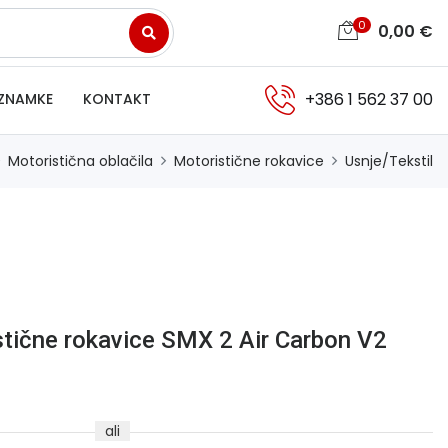
0
0,00
€
+386 1 562 37 00
ZNAMKE
KONTAKT
Motoristična oblačila
Motoristične rokavice
Usnje/Tekstil
stične rokavice SMX 2 Air Carbon V2
ali