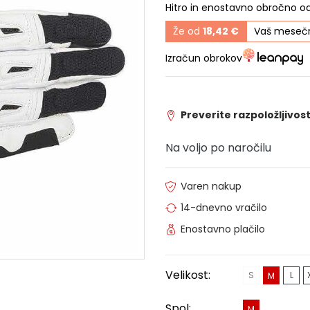
Hitro in enostavno obročno o
Že od
18,42 €
Vaš mesečn
Izračun obrokov
Preverite razpoložljivost
Na voljo po naročilu
Varen nakup
14-dnevno vračilo
Enostavno plačilo
Velikost:
S
L
M
Spol:
M