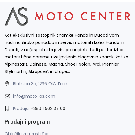
Kot ekskluzivni zastopnik znamke Honda in Ducati vam
nudimo široko ponudbo in servis motornih koles Honda in
Ducati, v naši spletni trgovini pa najdete tudi pester izbor
motoristične opreme uveljavljenih blagovnih znamk, kot so
Alpinestars, Dainese, Macna, Shoei, Nolan, Arai, Premier,
Stylmartin, Akrapovič in druge…
Blatnica 3a, 1236 OIC Trzin
info@moto-as.com
Prodaja:
+386 1 562 37 00
Prodajni program
Oblačila za prosti čas