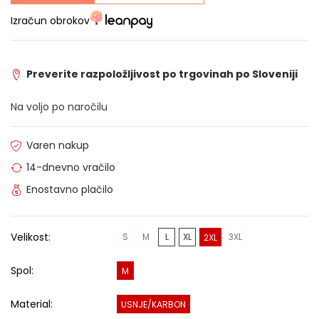
Izračun obrokov
Preverite razpoložljivost po trgovinah po Sloveniji
Na voljo po naročilu
Varen nakup
14-dnevno vračilo
Enostavno plačilo
Velikost:
S
M
L
XL
3XL
2XL
Spol:
M
Material:
USNJE/KARBON