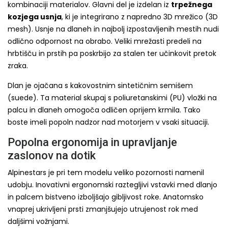
kombinaciji materialov. Glavni del je izdelan iz
trpežnega
kozjega usnja
, ki je integrirano z napredno 3D mrežico (3D
mesh). Usnje na dlaneh in najbolj izpostavljenih mestih nudi
odlično odpornost na obrabo. Veliki mrežasti predeli na
hrbtišču in prstih pa poskrbijo za stalen ter učinkovit pretok
zraka.
Dlan je ojačana s kakovostnim sintetičnim semišem
(suede). Ta material skupaj s poliuretanskimi (PU) vložki na
palcu in dlaneh omogoča odličen oprijem krmila. Tako
boste imeli popoln nadzor nad motorjem v vsaki situaciji.
Popolna ergonomija in upravljanje
zaslonov na dotik
Alpinestars je pri tem modelu veliko pozornosti namenil
udobju. Inovativni ergonomski raztegljivi vstavki med dlanjo
in palcem bistveno izboljšajo gibljivost roke. Anatomsko
vnaprej ukrivljeni prsti zmanjšujejo utrujenost rok med
daljšimi vožnjami.