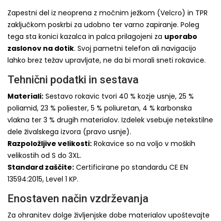
Zapestni del iz neoprena z močnim ježkom (Velcro) in TPR
zaključkom poskrbi za udobno ter varno zapiranje. Poleg
tega sta konici kazalca in palca prilagojeni za
uporabo
zaslonov na dotik
. Svoj pametni telefon ali navigacijo
lahko brez težav upravljate, ne da bi morali sneti rokavice.
Tehnični podatki in sestava
Materiali:
Sestavo rokavic tvori 40 % kozje usnje, 25 %
poliamid, 23 % poliester, 5 % poliuretan, 4 % karbonska
vlakna ter 3 % drugih materialov. Izdelek vsebuje netekstilne
dele živalskega izvora (pravo usnje).
Razpoložljive velikosti:
Rokavice so na voljo v moških
velikostih od S do 3XL.
Standard zaščite:
Certificirane po standardu CE EN
13594:2015, Level 1 KP.
Enostaven način vzdrževanja
Za ohranitev dolge življenjske dobe materialov upoštevajte