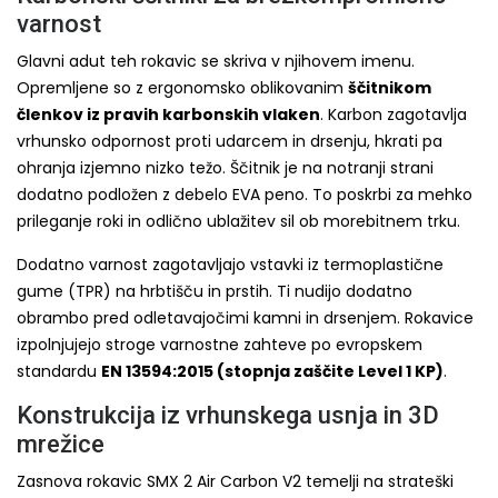
varnost
Glavni adut teh rokavic se skriva v njihovem imenu.
Opremljene so z ergonomsko oblikovanim
ščitnikom
členkov iz pravih karbonskih vlaken
. Karbon zagotavlja
vrhunsko odpornost proti udarcem in drsenju, hkrati pa
ohranja izjemno nizko težo. Ščitnik je na notranji strani
dodatno podložen z debelo EVA peno. To poskrbi za mehko
prileganje roki in odlično ublažitev sil ob morebitnem trku.
Dodatno varnost zagotavljajo vstavki iz termoplastične
gume (TPR) na hrbtišču in prstih. Ti nudijo dodatno
obrambo pred odletavajočimi kamni in drsenjem. Rokavice
izpolnjujejo stroge varnostne zahteve po evropskem
standardu
EN 13594:2015 (stopnja zaščite Level 1 KP)
.
Konstrukcija iz vrhunskega usnja in 3D
mrežice
Zasnova rokavic SMX 2 Air Carbon V2 temelji na strateški