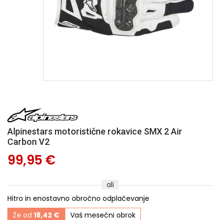
Alpinestars motoristične rokavice SMX 2 Air
Carbon V2
99,95 €
ali
Hitro in enostavno obročno odplačevanje
Že od
18,42 €
Vaš mesečni obrok