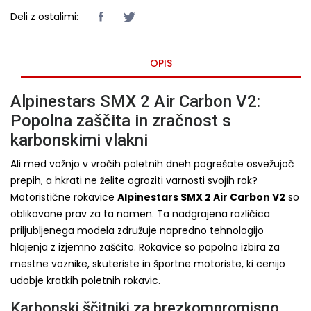
Deli z ostalimi:
OPIS
Alpinestars SMX 2 Air Carbon V2:
Popolna zaščita in zračnost s
karbonskimi vlakni
Ali med vožnjo v vročih poletnih dneh pogrešate osvežujoč
prepih, a hkrati ne želite ogroziti varnosti svojih rok?
Motoristične rokavice
Alpinestars SMX 2 Air Carbon V2
so
oblikovane prav za ta namen. Ta nadgrajena različica
priljubljenega modela združuje napredno tehnologijo
hlajenja z izjemno zaščito. Rokavice so popolna izbira za
mestne voznike, skuteriste in športne motoriste, ki cenijo
udobje kratkih poletnih rokavic.
Karbonski ščitniki za brezkompromisno