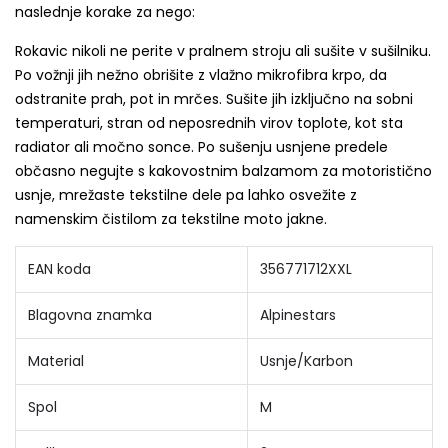
naslednje korake za nego:
Rokavic nikoli ne perite v pralnem stroju ali sušite v sušilniku.
Po vožnji jih nežno obrišite z vlažno mikrofibra krpo, da
odstranite prah, pot in mrčes. Sušite jih izključno na sobni
temperaturi, stran od neposrednih virov toplote, kot sta
radiator ali močno sonce. Po sušenju usnjene predele
občasno negujte s kakovostnim balzamom za motoristično
usnje, mrežaste tekstilne dele pa lahko osvežite z
namenskim čistilom za tekstilne moto jakne.
EAN koda
356771712XXL
Blagovna znamka
Alpinestars
Material
Usnje/Karbon
Spol
M