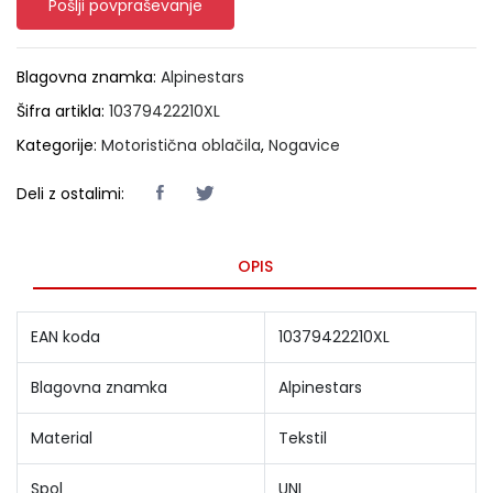
Pošlji povpraševanje
Blagovna znamka:
Alpinestars
Šifra artikla:
10379422210XL
Kategorije:
Motoristična oblačila
,
Nogavice
Deli z ostalimi:
OPIS
EAN koda
10379422210XL
Blagovna znamka
Alpinestars
Material
Tekstil
Spol
UNI