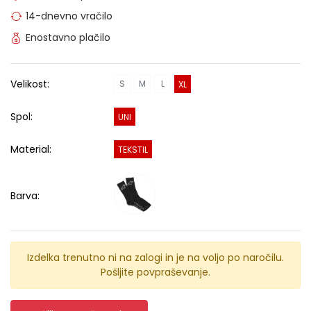
14-dnevno vračilo
Enostavno plačilo
Velikost:
S
M
L
XL
Spol:
UNI
Material:
TEKSTIL
Barva:
Izdelka trenutno ni na zalogi in je na voljo po naročilu.
Pošljite povpraševanje.