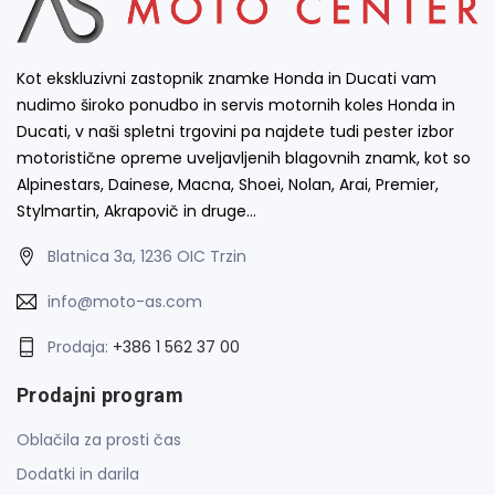
Kot ekskluzivni zastopnik znamke Honda in Ducati vam
nudimo široko ponudbo in servis motornih koles Honda in
Ducati, v naši spletni trgovini pa najdete tudi pester izbor
motoristične opreme uveljavljenih blagovnih znamk, kot so
Alpinestars, Dainese, Macna, Shoei, Nolan, Arai, Premier,
Stylmartin, Akrapovič in druge…
Blatnica 3a, 1236 OIC Trzin
info@moto-as.com
Prodaja:
+386 1 562 37 00
Prodajni program
Oblačila za prosti čas
Dodatki in darila