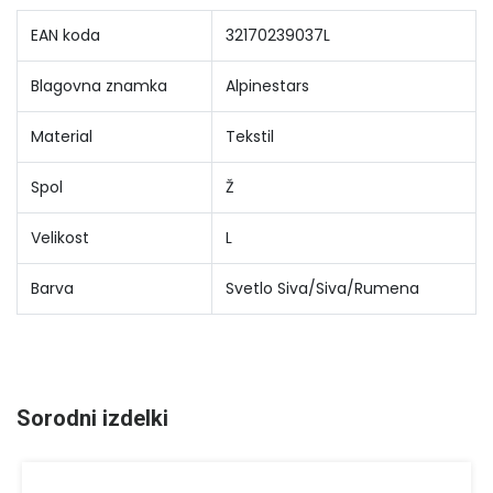
EAN koda
32170239037L
Blagovna znamka
Alpinestars
Material
Tekstil
Spol
Ž
Velikost
L
Barva
Svetlo Siva/Siva/Rumena
Sorodni izdelki