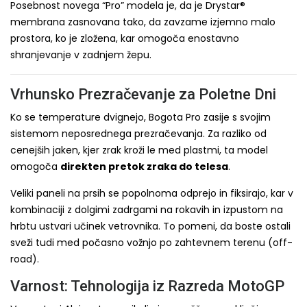
Posebnost novega “Pro” modela je, da je Drystar®
membrana zasnovana tako, da zavzame izjemno malo
prostora, ko je zložena, kar omogoča enostavno
shranjevanje v zadnjem žepu.
Vrhunsko Prezračevanje za Poletne Dni
Ko se temperature dvignejo, Bogota Pro zasije s svojim
sistemom neposrednega prezračevanja. Za razliko od
cenejših jaken, kjer zrak kroži le med plastmi, ta model
omogoča
direkten pretok zraka do telesa
.
Veliki paneli na prsih se popolnoma odprejo in fiksirajo, kar v
kombinaciji z dolgimi zadrgami na rokavih in izpustom na
hrbtu ustvari učinek vetrovnika. To pomeni, da boste ostali
sveži tudi med počasno vožnjo po zahtevnem terenu (off-
road).
Varnost: Tehnologija iz Razreda MotoGP