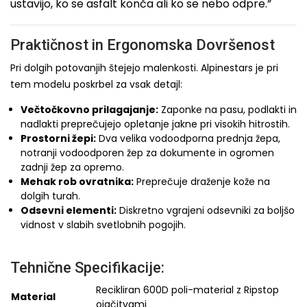
ustavijo, ko se asfalt konča ali ko se nebo odpre.”
Praktičnost in Ergonomska Dovršenost
Pri dolgih potovanjih štejejo malenkosti. Alpinestars je pri
tem modelu poskrbel za vsak detajl:
Večtočkovno prilagajanje:
Zaponke na pasu, podlakti in
nadlakti preprečujejo opletanje jakne pri visokih hitrostih.
Prostorni žepi:
Dva velika vodoodporna prednja žepa,
notranji vodoodporen žep za dokumente in ogromen
zadnji žep za opremo.
Mehak rob ovratnika:
Preprečuje draženje kože na
dolgih turah.
Odsevni elementi:
Diskretno vgrajeni odsevniki za boljšo
vidnost v slabih svetlobnih pogojih.
Tehnične Specifikacije:
Recikliran 600D poli-material z Ripstop
Material
ojačitvami