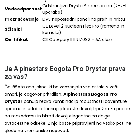
Odstranljiva Drystar® membrana (2-v-1
Vodoodpornost
uporaba)
Prezračevanje
DVS neposredni paneli na prsih in hrbtu
CE Level 2 Nucleon Flex Pro (ramena in
Ščitniki
komolci)
Certifikat
CE Category II EN17092 – AA class
Je Alpinestars Bogota Pro Drystar prava
za vas?
Če iščete eno jakno, ki bo zamenjala vse ostale v vaši
omari, je odgovor pritrdilen.
Alpinestars Bogota Pro
Drystar
ponuja redko kombinacijo robustnosti adventure
opreme in udobja touring jaken. Je dovolj trpežna za padce
na makadamu in hkrati dovolj elegantna za dolge
avtocestne odseke. Z njo boste pripravljeni na vsako pot, ne
glede na vremensko napoved.