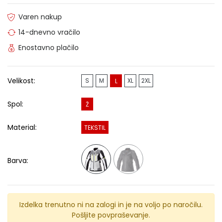
Varen nakup
14-dnevno vračilo
Enostavno plačilo
Velikost:
S
M
XL
2XL
L
Spol:
Ž
Material:
TEKSTIL
Barva:
Izdelka trenutno ni na zalogi in je na voljo po naročilu.
Pošljite povpraševanje.