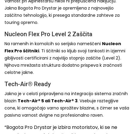
Varnost pri Alpinestarsu nikoli ni prepuščena naključju.
Jakna Bogota Pro Drystar je opremljena z najnovejšo
zaščitno tehnologijo, ki presega standardne zahteve za
touring opremo.
Nucleon Flex Pro Level 2 Zaščita
Na ramenih in komolcih so serijsko nameščeni
Nucleon
Flex Pro ščitniki
. Ti ščitniki so kljub svoji tankosti in izjemni
gibljivosti certificirani z najvišjo stopnjo zaščite (Level 2).
Njihova mrežasta struktura dodatno prispeva k zračnosti
celotne jakne.
Tech-Air® Ready
Jakna je v celoti pripravljena na integracijo sistema zračnih
blazin
Tech-Air® 5 ali Tech-Air® 3
. Vsebuje raztegljive
cone, ki omogočajo varno sprožitev blazine, s čimer se vaša
pasivna varnost dvigne na profesionalno raven.
“Bogota Pro Drystar je izbira motoristov, ki se ne