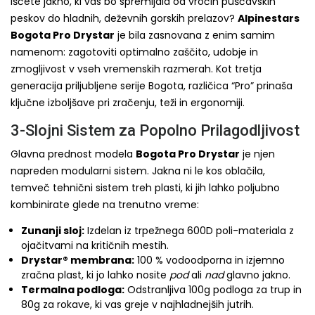
Iščete jakno, ki vas bo spremljala od vročih puščavskih
peskov do hladnih, deževnih gorskih prelazov?
Alpinestars
Bogota Pro Drystar
je bila zasnovana z enim samim
namenom: zagotoviti optimalno zaščito, udobje in
zmogljivost v vseh vremenskih razmerah. Kot tretja
generacija priljubljene serije Bogota, različica “Pro” prinaša
ključne izboljšave pri zračenju, teži in ergonomiji.
3-Slojni Sistem za Popolno Prilagodljivost
Glavna prednost modela
Bogota Pro Drystar
je njen
napreden modularni sistem. Jakna ni le kos oblačila,
temveč tehnični sistem treh plasti, ki jih lahko poljubno
kombinirate glede na trenutno vreme:
Zunanji sloj:
Izdelan iz trpežnega 600D poli-materiala z
ojačitvami na kritičnih mestih.
Drystar® membrana:
100 % vodoodporna in izjemno
zračna plast, ki jo lahko nosite
pod
ali
nad
glavno jakno.
Termalna podloga:
Odstranljiva 100g podloga za trup in
80g za rokave, ki vas greje v najhladnejših jutrih.