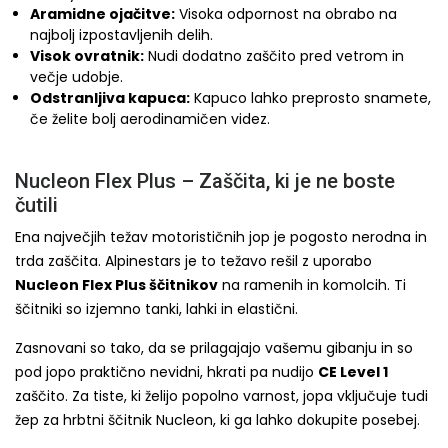
Aramidne ojačitve:
Visoka odpornost na obrabo na
najbolj izpostavljenih delih.
Visok ovratnik:
Nudi dodatno zaščito pred vetrom in
večje udobje.
Odstranljiva kapuca:
Kapuco lahko preprosto snamete,
če želite bolj aerodinamičen videz.
Nucleon Flex Plus – Zaščita, ki je ne boste
čutili
Ena največjih težav motorističnih jop je pogosto nerodna in
trda zaščita. Alpinestars je to težavo rešil z uporabo
Nucleon Flex Plus ščitnikov
na ramenih in komolcih. Ti
ščitniki so izjemno tanki, lahki in elastični.
Zasnovani so tako, da se prilagajajo vašemu gibanju in so
pod jopo praktično nevidni, hkrati pa nudijo
CE Level 1
zaščito. Za tiste, ki želijo popolno varnost, jopa vključuje tudi
žep za hrbtni ščitnik Nucleon, ki ga lahko dokupite posebej.