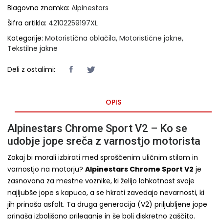
Blagovna znamka:
Alpinestars
Šifra artikla:
42102259197XL
Kategorije:
Motoristična oblačila
,
Motoristične jakne
,
Tekstilne jakne
Deli z ostalimi:
OPIS
Alpinestars Chrome Sport V2 – Ko se
udobje jope sreča z varnostjo motorista
Zakaj bi morali izbirati med sproščenim uličnim stilom in
varnostjo na motorju?
Alpinestars Chrome Sport V2
je
zasnovana za mestne voznike, ki želijo lahkotnost svoje
najljubše jope s kapuco, a se hkrati zavedajo nevarnosti, ki
jih prinaša asfalt. Ta druga generacija (V2) priljubljene jope
prinaša izboljšano prileganje in še bolj diskretno zaščito.