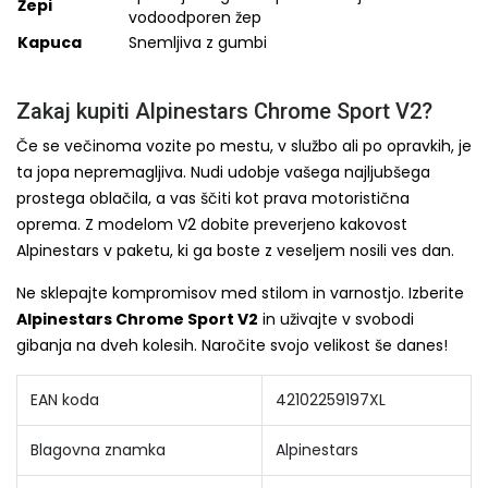
Žepi
vodoodporen žep
Kapuca
Snemljiva z gumbi
Zakaj kupiti Alpinestars Chrome Sport V2?
Če se večinoma vozite po mestu, v službo ali po opravkih, je
ta jopa nepremagljiva. Nudi udobje vašega najljubšega
prostega oblačila, a vas ščiti kot prava motoristična
oprema. Z modelom V2 dobite preverjeno kakovost
Alpinestars v paketu, ki ga boste z veseljem nosili ves dan.
Ne sklepajte kompromisov med stilom in varnostjo. Izberite
Alpinestars Chrome Sport V2
in uživajte v svobodi
gibanja na dveh kolesih. Naročite svojo velikost še danes!
EAN koda
42102259197XL
Blagovna znamka
Alpinestars