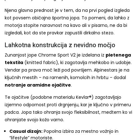
Njena glavna prednost je v tem, da na prvi pogled izgleda
kot povsem običajna športna jopa. To pomeni, da lahko z
motorja stopite naravnost na kavo ali v pisarno, ne da bi
izgledali, kot da ste pravkar zapustili dirkalno stezo.
Lahkotna konstrukcija z nevidno močjo
Zunanjost jope Chrome Sport V2 je izdelana iz
pletenega
tekstila
(knitted fabric), ki zagotavlja mehkobo in udobje.
Vendar pa prava moč leži pod površjem. Alpinestars je na
ključnih mestih – na ramenih, komolcih in hrbtu – dodal
notranje aramidne ojačitve
.
Te ojačitve (podobne materialu Kevlar®) zagotavljajo
izjemno odpornost proti drgnjenju, kar je ključno v primeru
padca. Jopa tako ohranja svojo fleksibilnost, medtem ko vi
ohranjate svojo kožo varno.
Casual dizajn:
Popolna izbira za mestno vožnjo in
“lifestyle” motoriste.