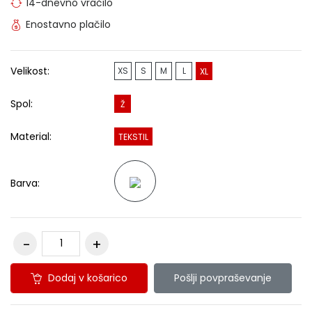
14-dnevno vračilo
Enostavno plačilo
Velikost:
XS
S
M
L
XL
Spol:
Ž
Material:
TEKSTIL
Barva:
Dodaj v košarico
Pošlji povpraševanje