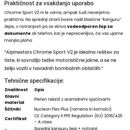
Praktičnost za vsakdanjo uporabo
Chrome Sport V2 ni le varna, ampak tudi neverjetno
praktična. Na sprednji strani boste našli klasične “kanguru”
žepe, v notranjosti pa se skriva
vodoodporen žep za
dokumente
ali telefon, kar je neprecenljivo, če vas ujame
manjša ploha.
“Alpinestars Chrome Sport V2 je idealna rešitev za
tiste, ki sovražijo težke motoristične jakne, a se ne
želijo voziti v navadnih bombažnih oblačilih.”
Tehnične specifikacije:
Značilnost
Opis
Glavni
Pleten tekstil z aramidnimi ojačitvami
material
Ščitniki
Nucleon Flex Plus (ramena in komolci)
CE Category II PPE Regulation (EU) 2016/425
Certifikat
– A class
Sprednji kanguru žepi + notranji