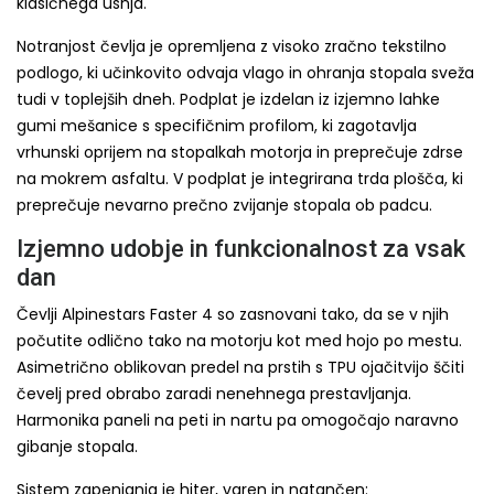
klasičnega usnja.
Notranjost čevlja je opremljena z visoko zračno tekstilno
podlogo, ki učinkovito odvaja vlago in ohranja stopala sveža
tudi v toplejših dneh. Podplat je izdelan iz izjemno lahke
gumi mešanice s specifičnim profilom, ki zagotavlja
vrhunski oprijem na stopalkah motorja in preprečuje zdrse
na mokrem asfaltu. V podplat je integrirana trda plošča, ki
preprečuje nevarno prečno zvijanje stopala ob padcu.
Izjemno udobje in funkcionalnost za vsak
dan
Čevlji Alpinestars Faster 4 so zasnovani tako, da se v njih
počutite odlično tako na motorju kot med hojo po mestu.
Asimetrično oblikovan predel na prstih s TPU ojačitvijo ščiti
čevelj pred obrabo zaradi nenehnega prestavljanja.
Harmonika paneli na peti in nartu pa omogočajo naravno
gibanje stopala.
Sistem zapenjanja je hiter, varen in natančen: