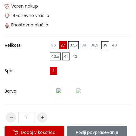
Varen nakup
14-dnevno vračilo
Enostavno plačilo
Velikost:
36
37,5
38
38,5
39
40
37
40,5
41
42
Spol:
Ž
Barva:
Dodaj v košarico
Pošlji povpraševanje