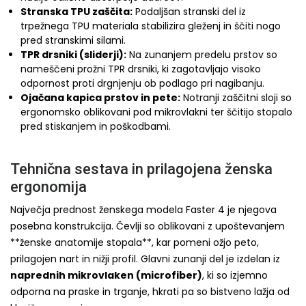
Stranska TPU zaščita:
Podaljšan stranski del iz
trpežnega TPU materiala stabilizira gleženj in ščiti nogo
pred stranskimi silami.
TPR drsniki (sliderji):
Na zunanjem predelu prstov so
nameščeni prožni TPR drsniki, ki zagotavljajo visoko
odpornost proti drgnjenju ob podlago pri nagibanju.
Ojačana kapica prstov in pete:
Notranji zaščitni sloji so
ergonomsko oblikovani pod mikrovlakni ter ščitijo stopalo
pred stiskanjem in poškodbami.
Tehnična sestava in prilagojena ženska
ergonomija
Največja prednost ženskega modela Faster 4 je njegova
posebna konstrukcija. Čevlji so oblikovani z upoštevanjem
**ženske anatomije stopala**, kar pomeni ožjo peto,
prilagojen nart in nižji profil. Glavni zunanji del je izdelan iz
naprednih mikrovlaken (microfiber)
, ki so izjemno
odporna na praske in trganje, hkrati pa so bistveno lažja od