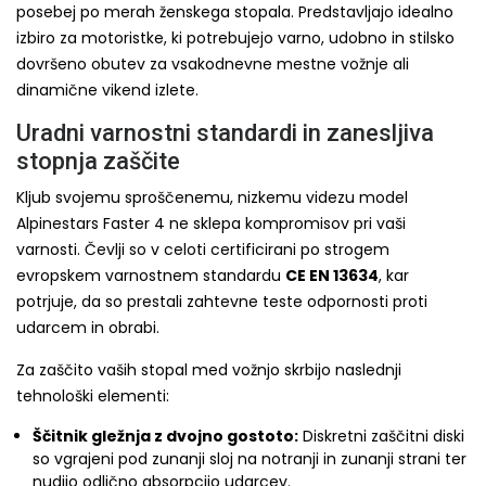
posebej po merah ženskega stopala. Predstavljajo idealno
izbiro za motoristke, ki potrebujejo varno, udobno in stilsko
dovršeno obutev za vsakodnevne mestne vožnje ali
dinamične vikend izlete.
Uradni varnostni standardi in zanesljiva
stopnja zaščite
Kljub svojemu sproščenemu, nizkemu videzu model
Alpinestars Faster 4 ne sklepa kompromisov pri vaši
varnosti. Čevlji so v celoti certificirani po strogem
evropskem varnostnem standardu
CE EN 13634
, kar
potrjuje, da so prestali zahtevne teste odpornosti proti
udarcem in obrabi.
Za zaščito vaših stopal med vožnjo skrbijo naslednji
tehnološki elementi:
Ščitnik gležnja z dvojno gostoto:
Diskretni zaščitni diski
so vgrajeni pod zunanji sloj na notranji in zunanji strani ter
nudijo odlično absorpcijo udarcev.