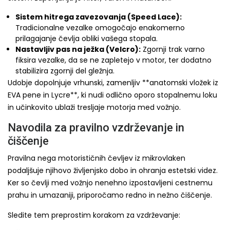
Sistem hitrega zavezovanja (Speed Lace):
Tradicionalne vezalke omogočajo enakomerno
prilagajanje čevlja obliki vašega stopala.
Nastavljiv pas na ježka (Velcro):
Zgornji trak varno
fiksira vezalke, da se ne zapletejo v motor, ter dodatno
stabilizira zgornji del gležnja.
Udobje dopolnjuje vrhunski, zamenljiv **anatomski vložek iz
EVA pene in Lycre**, ki nudi odlično oporo stopalnemu loku
in učinkovito ublaži tresljaje motorja med vožnjo.
Navodila za pravilno vzdrževanje in
čiščenje
Pravilna nega motorističnih čevljev iz mikrovlaken
podaljšuje njihovo življenjsko dobo in ohranja estetski videz.
Ker so čevlji med vožnjo nenehno izpostavljeni cestnemu
prahu in umazaniji, priporočamo redno in nežno čiščenje.
Sledite tem preprostim korakom za vzdrževanje: