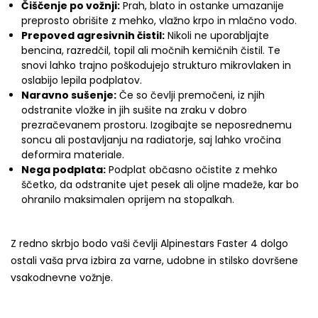
Čiščenje po vožnji:
Prah, blato in ostanke umazanije
preprosto obrišite z mehko, vlažno krpo in mlačno vodo.
Prepoved agresivnih čistil:
Nikoli ne uporabljajte
bencina, razredčil, topil ali močnih kemičnih čistil. Te
snovi lahko trajno poškodujejo strukturo mikrovlaken in
oslabijo lepila podplatov.
Naravno sušenje:
Če so čevlji premočeni, iz njih
odstranite vložke in jih sušite na zraku v dobro
prezračevanem prostoru. Izogibajte se neposrednemu
soncu ali postavljanju na radiatorje, saj lahko vročina
deformira materiale.
Nega podplata:
Podplat občasno očistite z mehko
ščetko, da odstranite ujet pesek ali oljne madeže, kar bo
ohranilo maksimalen oprijem na stopalkah.
Z redno skrbjo bodo vaši čevlji Alpinestars Faster 4 dolgo
ostali vaša prva izbira za varne, udobne in stilsko dovršene
vsakodnevne vožnje.