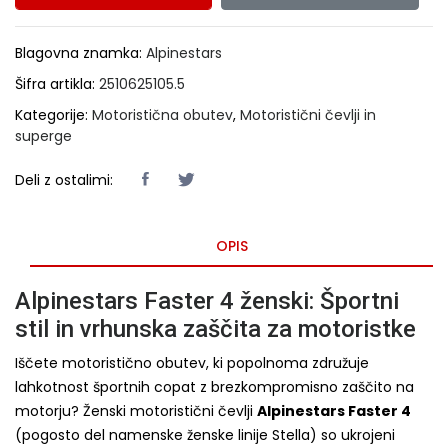
Blagovna znamka:
Alpinestars
Šifra artikla:
2510625105.5
Kategorije:
Motoristična obutev
,
Motoristični čevlji in
superge
Deli z ostalimi:
OPIS
Alpinestars Faster 4 ženski: Športni
stil in vrhunska zaščita za motoristke
Iščete motoristično obutev, ki popolnoma združuje
lahkotnost športnih copat z brezkompromisno zaščito na
motorju? Ženski motoristični čevlji
Alpinestars Faster 4
(pogosto del namenske ženske linije Stella) so ukrojeni