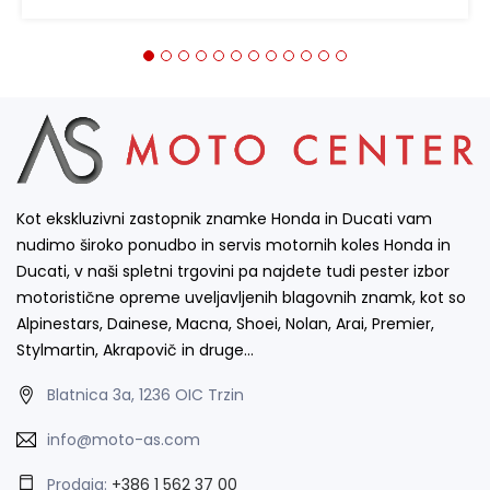
Kot ekskluzivni zastopnik znamke Honda in Ducati vam
nudimo široko ponudbo in servis motornih koles Honda in
Ducati, v naši spletni trgovini pa najdete tudi pester izbor
motoristične opreme uveljavljenih blagovnih znamk, kot so
Alpinestars, Dainese, Macna, Shoei, Nolan, Arai, Premier,
Stylmartin, Akrapovič in druge…
Blatnica 3a, 1236 OIC Trzin
info@moto-as.com
Prodaja:
+386 1 562 37 00