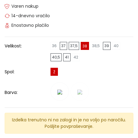
Varen nakup
14-dnevno vračilo
Enostavno plačilo
Velikost:
36
37
37,5
38,5
39
40
38
40,5
41
42
Spol:
Ž
Barva:
Izdelka trenutno ni na zalogi in je na voljo po naročilu.
Pošljite povpraševanje.