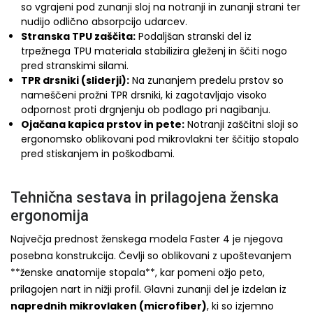
so vgrajeni pod zunanji sloj na notranji in zunanji strani ter
nudijo odlično absorpcijo udarcev.
Stranska TPU zaščita:
Podaljšan stranski del iz
trpežnega TPU materiala stabilizira gleženj in ščiti nogo
pred stranskimi silami.
TPR drsniki (sliderji):
Na zunanjem predelu prstov so
nameščeni prožni TPR drsniki, ki zagotavljajo visoko
odpornost proti drgnjenju ob podlago pri nagibanju.
Ojačana kapica prstov in pete:
Notranji zaščitni sloji so
ergonomsko oblikovani pod mikrovlakni ter ščitijo stopalo
pred stiskanjem in poškodbami.
Tehnična sestava in prilagojena ženska
ergonomija
Največja prednost ženskega modela Faster 4 je njegova
posebna konstrukcija. Čevlji so oblikovani z upoštevanjem
**ženske anatomije stopala**, kar pomeni ožjo peto,
prilagojen nart in nižji profil. Glavni zunanji del je izdelan iz
naprednih mikrovlaken (microfiber)
, ki so izjemno