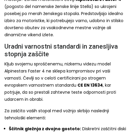
(pogosto del namenske ženske linije Stella) so ukrojeni
posebej po merah ženskega stopala. Predstavljajo idealno
izbiro za motoristke, ki potrebujejo varno, udobno in stilsko
dovršeno obutev za vsakodnevne mestne vožnje ali
dinamične vikend izlete.
Uradni varnostni standardi in zanesljiva
stopnja zaščite
Kljub svojemu sproščenemu, nizkemu videzu model
Alpinestars Faster 4 ne sklepa kompromisov pri vaši
varnosti. Čevlji so v celoti certificirani po strogem
evropskem varnostnem standardu
CE EN 13634
, kar
potrjuje, da so prestali zahtevne teste odpornosti proti
udarcem in obrabi.
Za zaščito vaših stopal med vožnjo skrbijo naslednji
tehnološki elementi:
Ščitnik gležnja z dvojno gostoto:
Diskretni zaščitni diski