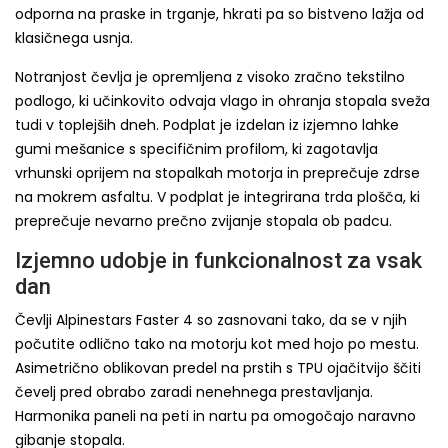
odporna na praske in trganje, hkrati pa so bistveno lažja od
klasičnega usnja.
Notranjost čevlja je opremljena z visoko zračno tekstilno
podlogo, ki učinkovito odvaja vlago in ohranja stopala sveža
tudi v toplejših dneh. Podplat je izdelan iz izjemno lahke
gumi mešanice s specifičnim profilom, ki zagotavlja
vrhunski oprijem na stopalkah motorja in preprečuje zdrse
na mokrem asfaltu. V podplat je integrirana trda plošča, ki
preprečuje nevarno prečno zvijanje stopala ob padcu.
Izjemno udobje in funkcionalnost za vsak
dan
Čevlji Alpinestars Faster 4 so zasnovani tako, da se v njih
počutite odlično tako na motorju kot med hojo po mestu.
Asimetrično oblikovan predel na prstih s TPU ojačitvijo ščiti
čevelj pred obrabo zaradi nenehnega prestavljanja.
Harmonika paneli na peti in nartu pa omogočajo naravno
gibanje stopala.