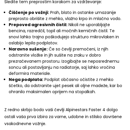
Sledite tem preprostim korakom za vzdrževanje:
Čiščenje po vožnji:
Prah, blato in ostanke umazanije
preprosto obrišite z mehko, vlažno krpo in mlačno vodo.
Prepoved agresivnih čistil:
Nikoli ne uporabljajte
bencina, razredčil, topil ali močnih kemičnih čistil. Te
snovi lahko trajno poškodujejo strukturo mikrovlaken in
oslabijo lepila podplatov.
Naravno sušenje:
Če so čevlji premočeni, iz njih
odstranite vložke in jih sušite na zraku v dobro
prezračevanem prostoru. Izogibajte se neposrednemu
soncu ali postavljanju na radiatorje, saj lahko vročina
deformira materiale.
Nega podplata:
Podplat občasno očistite z mehko
ščetko, da odstranite ujet pesek ali oljne madeže, kar bo
ohranilo maksimalen oprijem na stopalkah.
Z redno skrbjo bodo vaši čevlji Alpinestars Faster 4 dolgo
ostali vaša prva izbira za varne, udobne in stilsko dovršene
vsakodnevne vožnje.