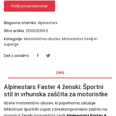
Pošlji povpraševanje
Blagovna znamka:
Alpinestars
Šifra artikla:
2510625106.5
Kategorije:
Motoristična obutev
,
Motoristični čevlji in
superge
Deli z ostalimi:
OPIS
Alpinestars Faster 4 ženski: Športni
stil in vrhunska zaščita za motoristke
Iščete motoristično obutev, ki popolnoma združuje
lahkotnost športnih copat z brezkompromisno zaščito na
motorju? Ženski motoristični čevlji
Alpinestars Faster 4