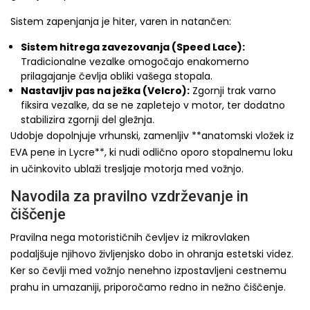
Sistem zapenjanja je hiter, varen in natančen:
Sistem hitrega zavezovanja (Speed Lace):
Tradicionalne vezalke omogočajo enakomerno
prilagajanje čevlja obliki vašega stopala.
Nastavljiv pas na ježka (Velcro):
Zgornji trak varno
fiksira vezalke, da se ne zapletejo v motor, ter dodatno
stabilizira zgornji del gležnja.
Udobje dopolnjuje vrhunski, zamenljiv **anatomski vložek iz
EVA pene in Lycre**, ki nudi odlično oporo stopalnemu loku
in učinkovito ublaži tresljaje motorja med vožnjo.
Navodila za pravilno vzdrževanje in
čiščenje
Pravilna nega motorističnih čevljev iz mikrovlaken
podaljšuje njihovo življenjsko dobo in ohranja estetski videz.
Ker so čevlji med vožnjo nenehno izpostavljeni cestnemu
prahu in umazaniji, priporočamo redno in nežno čiščenje.