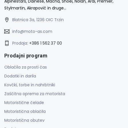
Alpinestars, Dainese, Macna, Shoei, Nolan, Arai, Premier,
Stylmartin, Akrapovič in druge…
Blatnica 3a, 1236 OIC Trzin
info@moto-as.com
Prodaja:
+386 1 562 37 00
Prodajni program
Oblačila za prosti čas
Dodatki in darila
Kovčki, torbe in nahrbtniki
Zaščitna oprema za motorista
Motoristične čelade
Motoristična oblačila
Motoristična obutev