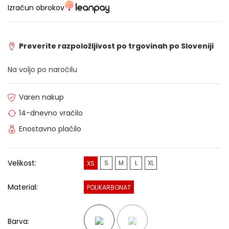
Izračun obrokov
Preverite razpoložljivost po trgovinah po Sloveniji
Na voljo po naročilu
Varen nakup
14-dnevno vračilo
Enostavno plačilo
Velikost:
S
M
L
XL
XS
Material:
POLIKARBONAT
Barva: