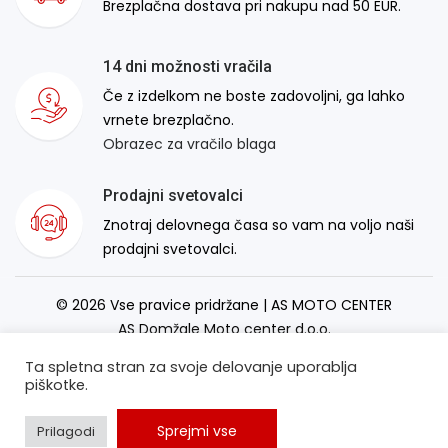
Brezplačna dostava pri nakupu nad 50 EUR.
14 dni možnosti vračila
Če z izdelkom ne boste zadovoljni, ga lahko
vrnete brezplačno.
Obrazec za vračilo blaga
Prodajni svetovalci
Znotraj delovnega časa so vam na voljo naši
prodajni svetovalci.
© 2026 Vse pravice pridržane | AS MOTO CENTER
AS Domžale Moto center d.o.o.
Izdelava spletne strani:
RSMT
Ta spletna stran za svoje delovanje uporablja
piškotke.
Sprejmi vse
Prilagodi