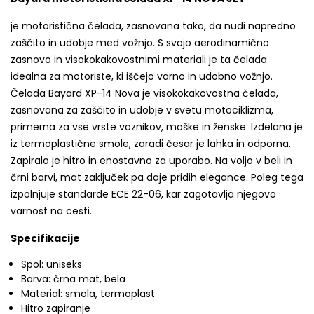
je motoristična čelada, zasnovana tako, da nudi napredno
zaščito in udobje med vožnjo. S svojo aerodinamično
zasnovo in visokokakovostnimi materiali je ta čelada
idealna za motoriste, ki iščejo varno in udobno vožnjo.
Čelada Bayard XP-14 Nova je visokokakovostna čelada,
zasnovana za zaščito in udobje v svetu motociklizma,
primerna za vse vrste voznikov, moške in ženske. Izdelana je
iz termoplastične smole, zaradi česar je lahka in odporna.
Zapiralo je hitro in enostavno za uporabo. Na voljo v beli in
črni barvi, mat zaključek pa daje pridih elegance. Poleg tega
izpolnjuje standarde ECE 22-06, kar zagotavlja njegovo
varnost na cesti.
Specifikacije
Spol: uniseks
Barva: črna mat, bela
Material: smola, termoplast
Hitro zapiranje