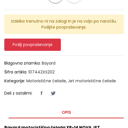
Izdelka trenutno ni na zalogi in je na voljo po naročilu.
Pošljite povpraševanje.
Pošlji povpraševanje
Blagovna znamka:
Bayard
Šifra artikla:
107442XS202
Kategorije:
Motoristične čelade
,
Jet motoristične čelade
Deli z ostalimi:
OPIS
Bayard motoristična čelada XP-14 NOVA JET