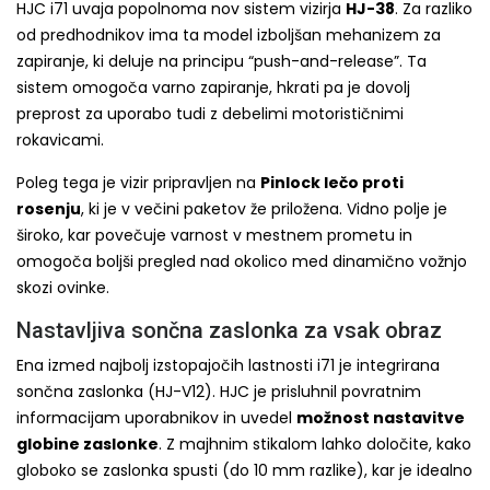
HJC i71 uvaja popolnoma nov sistem vizirja
HJ-38
. Za razliko
od predhodnikov ima ta model izboljšan mehanizem za
zapiranje, ki deluje na principu “push-and-release”. Ta
sistem omogoča varno zapiranje, hkrati pa je dovolj
preprost za uporabo tudi z debelimi motorističnimi
rokavicami.
Poleg tega je vizir pripravljen na
Pinlock lečo proti
rosenju
, ki je v večini paketov že priložena. Vidno polje je
široko, kar povečuje varnost v mestnem prometu in
omogoča boljši pregled nad okolico med dinamično vožnjo
skozi ovinke.
Nastavljiva sončna zaslonka za vsak obraz
Ena izmed najbolj izstopajočih lastnosti i71 je integrirana
sončna zaslonka (HJ-V12). HJC je prisluhnil povratnim
informacijam uporabnikov in uvedel
možnost nastavitve
globine zaslonke
. Z majhnim stikalom lahko določite, kako
globoko se zaslonka spusti (do 10 mm razlike), kar je idealno