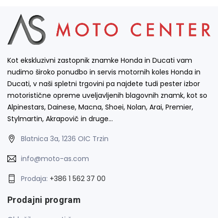
Kot ekskluzivni zastopnik znamke Honda in Ducati vam
nudimo široko ponudbo in servis motornih koles Honda in
Ducati, v naši spletni trgovini pa najdete tudi pester izbor
motoristične opreme uveljavljenih blagovnih znamk, kot so
Alpinestars, Dainese, Macna, Shoei, Nolan, Arai, Premier,
Stylmartin, Akrapovič in druge…
Blatnica 3a, 1236 OIC Trzin
info@moto-as.com
Prodaja:
+386 1 562 37 00
Prodajni program