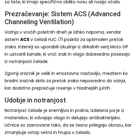
za tiste, ki imajo specifično obliko nosu ali nosijo očala.
Prezračevanje: Sistem ACS (Advanced
Channeling Ventilation)
Vožnja v vročih poletnih dneh je lahko naporna, vendar
sistem
ACS
v čeladi HJC i71 poskrbi za optimalen pretok
zraka. Inženirji so uporabili izkušnje iz dirkalnih serij Moto GP
in ustvarili kanale, ki vroč zrak in vlago dobesedno posesajo
iz notranjosti čelade.
Zgornji zračnik je velik in enostavno nastavljiv, medtem ko
bradni zračnik skrbi za pretok zraka neposredno do vizirja,
kar dodatno preprečuje rosenje v hladnejših jutrih.
Udobje in notranjost
Notranjost čelade je snemljiva in pralna, izdelana pa je iz
materialov, ki odvajajo vlago in delujejo antibakterijsko.
Ličnice so zasnovane tako, da se tesno prilegajo obrazu, kar
zmanjšuje vstop vetra in hrupa v čelado.