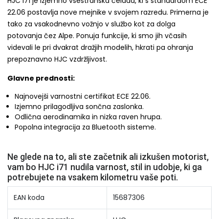
HJC i71 je izjemno vsestranska čelada, ki s standardom ECE
22.06 postavlja nove mejnike v svojem razredu. Primerna je
tako za vsakodnevno vožnjo v službo kot za dolga
potovanja čez Alpe. Ponuja funkcije, ki smo jih včasih
videvali le pri dvakrat dražjih modelih, hkrati pa ohranja
prepoznavno HJC vzdržljivost.
Glavne prednosti:
Najnovejši varnostni certifikat ECE 22.06.
Izjemno prilagodljiva sončna zaslonka.
Odlična aerodinamika in nizka raven hrupa.
Popolna integracija za Bluetooth sisteme.
Ne glede na to, ali ste začetnik ali izkušen motorist,
vam bo HJC i71 nudila varnost, stil in udobje, ki ga
potrebujete na vsakem kilometru vaše poti.
EAN koda
15687306