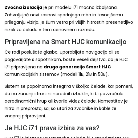
Zvočna izolacija
je pri modelu i71 močno izboljšana.
Zahvaljujoč novi zasnovi spodnjega roba in tesnejšemu
prileganju vizirja, je šum vetra pri višjih hitrostih presenetljivo
nizek za čelado v tem cenovnem razredu.
Pripravljena na Smart HJC komunikacijo
Če radi poslušate glasbo, uporabljate navigacijo ali se
pogovarjate s sopotnikom, boste veseli dejstva, da je HJC
i71 pripravljena na
drugo generacijo Smart HJC
komunikacijskih sistemov (modeli 11B, 21B in 50B).
Sistem se popolnoma integrira v školjko čelade, kar pomeni,
da na zunanji strani ni nerodnih izboklin, ki bi povzročale
aerodinamični hrup ali kvarile videz čelade. Namestitev je
hitra in preprosta, saj so utori za zvočnike in kable že
vnaprej pripravljeni.
Je HJC i71 prava izbira za vas?