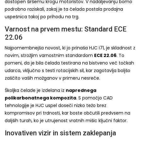
dostopen širšemu krogu motoristov. V nadaljevanju bomo
podrobno raziskali, zakaj je ta čelada postala prodajna
uspešnica takoj po prihodu na trg.
Varnost na prvem mestu: Standard ECE
22.06
Najpomembnejša novost, ki jo prinaša HJC i71, je skladnost z
novim, strožjim varnostnim standardom
ECE 22.06
. To
pomeni, da je bila čelada testirana na bistveno več točkah
udarca, vključno s testi rotacijskih sil, kar zagotavlja boljšo
zaščito vaših možganov v primeru nesreče.
Školjka čelade je izdelana iz
naprednega
polikarbonatnega kompozita
. S pomočjo CAD
tehnologije je HJC uspel doseči nizko težo brez
kompromisov pri trdnosti, kar boste občutili predvsem na
daljših turah, ko je utrujenost vratnih mišic ključni faktor.
Inovativen vizir in sistem zaklepanja