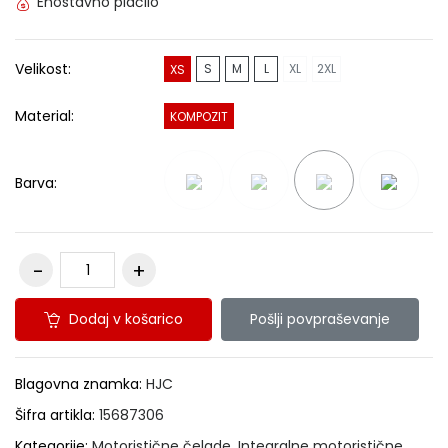
Enostavno plačilo
Velikost:
S
M
L
XL
2XL
XS
Material:
KOMPOZIT
Barva:
Dodaj v košarico
Pošlji povpraševanje
Blagovna znamka:
HJC
Šifra artikla:
15687306
Kategorije:
Motoristične čelade
,
Integralne motoristične