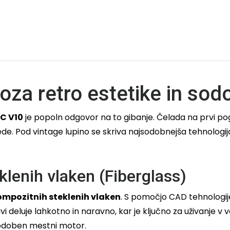
za retro estetike in sod
C V10
je popoln odgovor na to gibanje. Čelada na prvi pogl
ede. Pod vintage lupino se skriva najsodobnejša tehnologij
klenih vlaken (Fiberglass)
ompozitnih steklenih vlaken
. S pomočjo CAD tehnologije 
lavi deluje lahkotno in naravno, kar je ključno za uživanje 
i sodoben mestni motor.