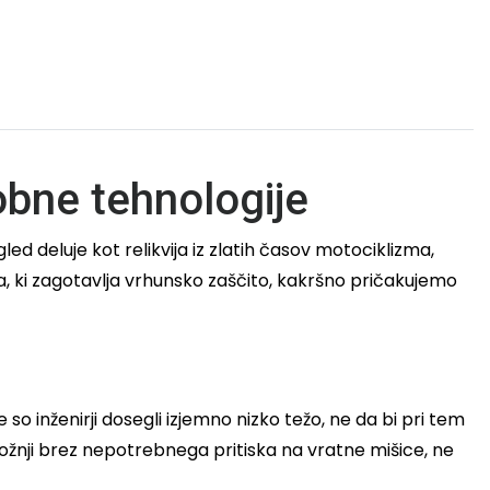
obne tehnologije
ed deluje kot relikvija iz zlatih časov motociklizma,
a, ki zagotavlja vrhunsko zaščito, kakršno pričakujemo
so inženirji dosegli izjemno nizko težo, ne da bi pri tem
v vožnji brez nepotrebnega pritiska na vratne mišice, ne