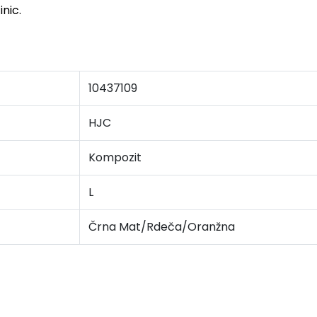
nic.
10437109
HJC
Kompozit
L
Črna Mat/Rdeča/Oranžna