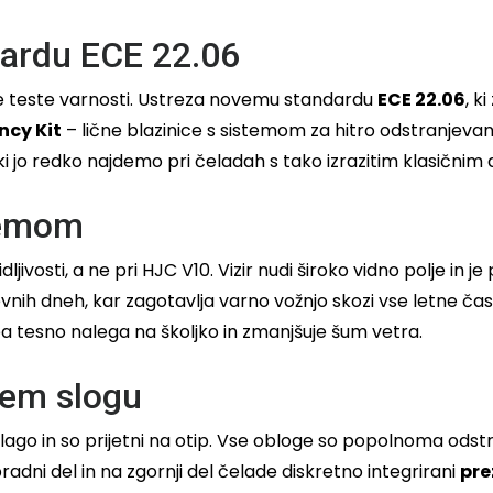
dardu ECE 22.06
žje teste varnosti. Ustreza novemu standardu
ECE 22.06
, k
cy Kit
– lične blazinice s sistemom za hitro odstranjeva
i jo redko najdemo pri čeladah s tako izrazitim klasičnim 
stemom
vosti, a ne pri HJC V10. Vizir nudi široko vidno polje in je
eževnih dneh, kar zagotavlja varno vožnjo skozi vse letne 
 tesno nalega na školjko in zmanjšuje šum vetra.
rem slogu
 vlago in so prijetni na otip. Vse obloge so popolnoma odst
adni del in na zgornji del čelade diskretno integrirani
pre