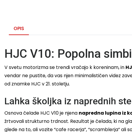
OPIS
HJC V10: Popolna simbio
V svetu motorizma se trendi vračajo k koreninam, in
HJ
vendar ne pustite, da vas njen minimalističen videz zav
od znamke HJC v 21. stoletju.
Lahka školjka iz naprednih ste
Osnova čelade HJC V10 je njena
napredna lupina iz k
žrtvovali strukturno trdnost. Rezultat je čelada, ki na g
glede na to, ali vozite “cafe racerja”, “scramblerja” al