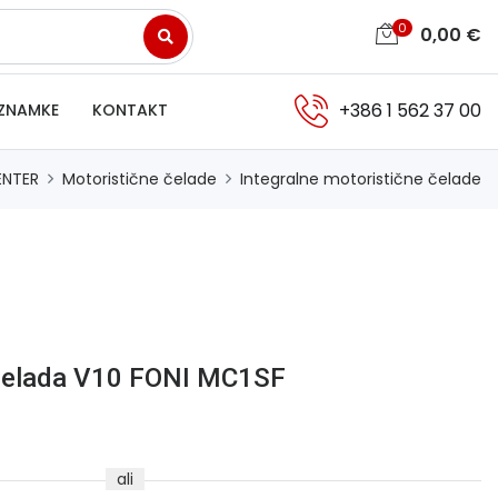
0
0,00
€
+386 1 562 37 00
ZNAMKE
KONTAKT
ENTER
Motoristične čelade
Integralne motoristične čelade
čelada V10 FONI MC1SF
ali