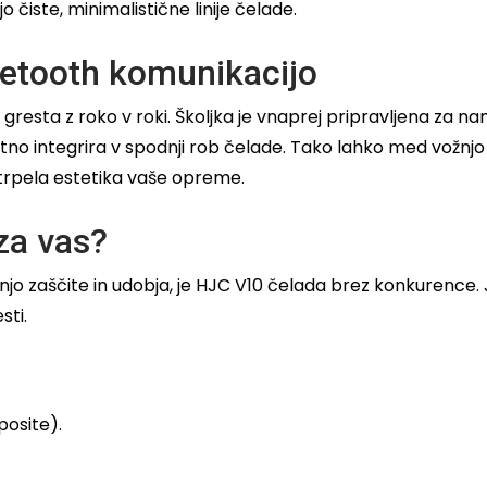
 čiste, minimalistične linije čelade.
uetooth komunikacijo
gresta z roko v roki. Školjka je vnaprej pripravljena za n
tno integrira v spodnji rob čelade. Tako lahko med vožnjo
m trpela estetika vaše opreme.
za vas?
opnjo zaščite in udobja, je HJC V10 čelada brez konkurence
sti.
posite).