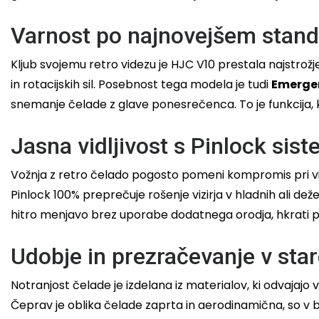
Varnost po najnovejšem stan
Kljub svojemu retro videzu je HJC V10 prestala najstro
in rotacijskih sil. Posebnost tega modela je tudi
Emergen
snemanje čelade z glave ponesrečenca. To je funkcija, k
Jasna vidljivost s Pinlock si
Vožnja z retro čelado pogosto pomeni kompromis pri vidlji
Pinlock 100% preprečuje rošenje vizirja v hladnih ali d
hitro menjavo brez uporabe dodatnega orodja, hkrati pa
Udobje in prezračevanje v sta
Notranjost čelade je izdelana iz materialov, ki odvajajo
Čeprav je oblika čelade zaprta in aerodinamična, so v br