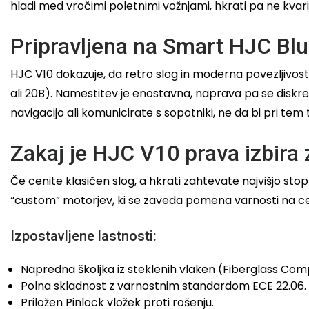
hladi med vročimi poletnimi vožnjami, hkrati pa ne kvarijo
Pripravljena na Smart HJC Bl
HJC V10 dokazuje, da retro slog in moderna povezljivost 
ali 20B). Namestitev je enostavna, naprava pa se diskre
navigacijo ali komunicirate s sopotniki, ne da bi pri te
Zakaj je HJC V10 prava izbira 
Če cenite klasičen slog, a hkrati zahtevate najvišjo st
“custom” motorjev, ki se zaveda pomena varnosti na ce
Izpostavljene lastnosti:
Napredna školjka iz steklenih vlaken (Fiberglass Com
Polna skladnost z varnostnim standardom ECE 22.06.
Priložen Pinlock vložek proti rošenju.