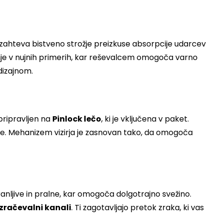
i zahteva bistveno strožje preizkuse absorpcije udarcev
nje v nujnih primerih, kar reševalcem omogoča varno
dizajnom.
 pripravljen na
Pinlock lečo
, ki je vključena v paket.
čase. Mehanizem vizirja je zasnovan tako, da omogoča
ranljive in pralne, kar omogoča dolgotrajno svežino.
zračevalni kanali
. Ti zagotavljajo pretok zraka, ki vas