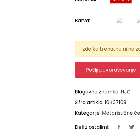
Barva:
Izdelka trenutno ni na za
Pošlji povpraševanje
Blagovna znamka:
HJC
Šifra artikla:
10437109
Kategorije:
Motoristične č
Deli z ostalimi: