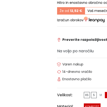
Hitro in enostavno obročno o
Že od
12,52 €
Vaš mesečn
Izračun obrokov
Preverite razpoložljivost
Na voljo po naročilu
Varen nakup
14-dnevno vračilo
Enostavno plačilo
Velikost:
XS
S
M
Material:
KOMPOZIT