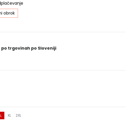
dplačevanje
i obrok
 po trgovinah po Sloveniji
XL
2XL
L