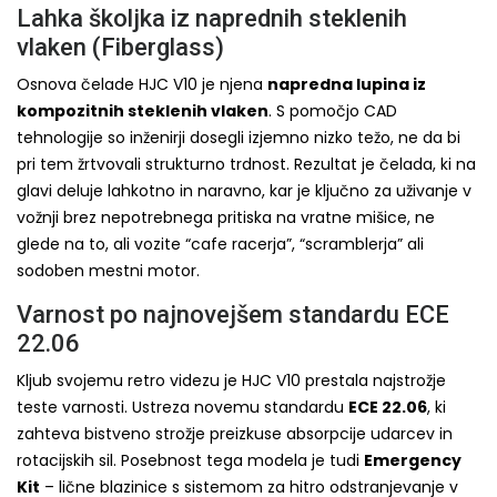
Lahka školjka iz naprednih steklenih
vlaken (Fiberglass)
Osnova čelade HJC V10 je njena
napredna lupina iz
kompozitnih steklenih vlaken
. S pomočjo CAD
tehnologije so inženirji dosegli izjemno nizko težo, ne da bi
pri tem žrtvovali strukturno trdnost. Rezultat je čelada, ki na
glavi deluje lahkotno in naravno, kar je ključno za uživanje v
vožnji brez nepotrebnega pritiska na vratne mišice, ne
glede na to, ali vozite “cafe racerja”, “scramblerja” ali
sodoben mestni motor.
Varnost po najnovejšem standardu ECE
22.06
Kljub svojemu retro videzu je HJC V10 prestala najstrožje
teste varnosti. Ustreza novemu standardu
ECE 22.06
, ki
zahteva bistveno strožje preizkuse absorpcije udarcev in
rotacijskih sil. Posebnost tega modela je tudi
Emergency
Kit
– lične blazinice s sistemom za hitro odstranjevanje v