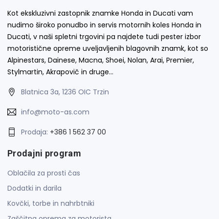
Kot ekskluzivni zastopnik znamke Honda in Ducati vam
nudimo široko ponudbo in servis motornih koles Honda in
Ducati, v naši spletni trgovini pa najdete tudi pester izbor
motoristične opreme uveljavljenih blagovnih znamk, kot so
Alpinestars, Dainese, Macna, Shoei, Nolan, Arai, Premier,
Stylmartin, Akrapovič in druge…
Blatnica 3a, 1236 OIC Trzin
info@moto-as.com
Prodaja:
+386 1 562 37 00
Prodajni program
Oblačila za prosti čas
Dodatki in darila
Kovčki, torbe in nahrbtniki
Zaščitna oprema za motorista