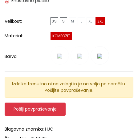
Enostavno plačilo
Velikost:
XS
S
M
L
XL
2XL
Material:
KOMPOZIT
Barva:
Izdelka trenutno ni na zalogi in je na voljo po naročilu.
Pošljite povpraševanje.
Pošlji povpraševanje
Blagovna znamka:
HJC