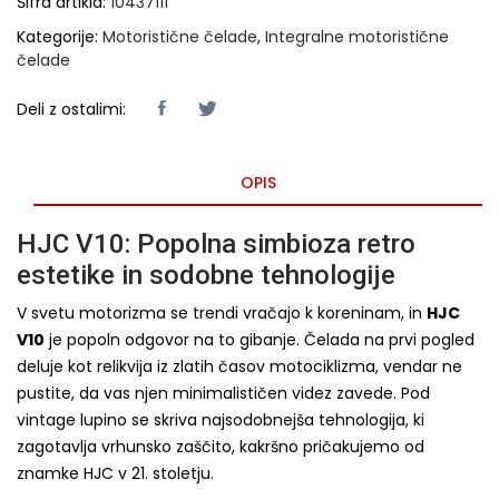
Šifra artikla:
10437111
Kategorije:
Motoristične čelade
,
Integralne motoristične
čelade
Deli z ostalimi:
OPIS
HJC V10: Popolna simbioza retro
estetike in sodobne tehnologije
V svetu motorizma se trendi vračajo k koreninam, in
HJC
V10
je popoln odgovor na to gibanje. Čelada na prvi pogled
deluje kot relikvija iz zlatih časov motociklizma, vendar ne
pustite, da vas njen minimalističen videz zavede. Pod
vintage lupino se skriva najsodobnejša tehnologija, ki
zagotavlja vrhunsko zaščito, kakršno pričakujemo od
znamke HJC v 21. stoletju.