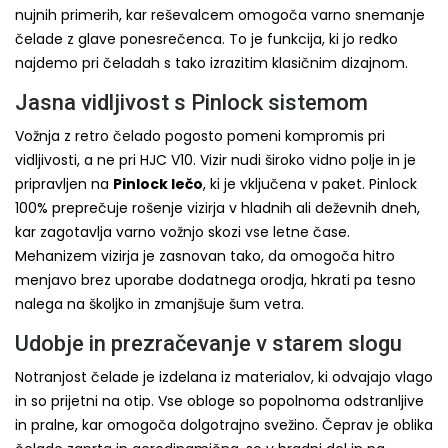
nujnih primerih, kar reševalcem omogoča varno snemanje
čelade z glave ponesrečenca. To je funkcija, ki jo redko
najdemo pri čeladah s tako izrazitim klasičnim dizajnom.
Jasna vidljivost s Pinlock sistemom
Vožnja z retro čelado pogosto pomeni kompromis pri
vidljivosti, a ne pri HJC V10. Vizir nudi široko vidno polje in je
pripravljen na
Pinlock lečo
, ki je vključena v paket. Pinlock
100% preprečuje rošenje vizirja v hladnih ali deževnih dneh,
kar zagotavlja varno vožnjo skozi vse letne čase.
Mehanizem vizirja je zasnovan tako, da omogoča hitro
menjavo brez uporabe dodatnega orodja, hkrati pa tesno
nalega na školjko in zmanjšuje šum vetra.
Udobje in prezračevanje v starem slogu
Notranjost čelade je izdelana iz materialov, ki odvajajo vlago
in so prijetni na otip. Vse obloge so popolnoma odstranljive
in pralne, kar omogoča dolgotrajno svežino. Čeprav je oblika