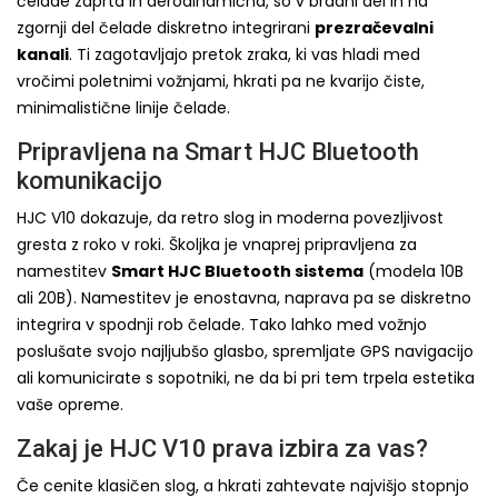
čelade zaprta in aerodinamična, so v bradni del in na
zgornji del čelade diskretno integrirani
prezračevalni
kanali
. Ti zagotavljajo pretok zraka, ki vas hladi med
vročimi poletnimi vožnjami, hkrati pa ne kvarijo čiste,
minimalistične linije čelade.
Pripravljena na Smart HJC Bluetooth
komunikacijo
HJC V10 dokazuje, da retro slog in moderna povezljivost
gresta z roko v roki. Školjka je vnaprej pripravljena za
namestitev
Smart HJC Bluetooth sistema
(modela 10B
ali 20B). Namestitev je enostavna, naprava pa se diskretno
integrira v spodnji rob čelade. Tako lahko med vožnjo
poslušate svojo najljubšo glasbo, spremljate GPS navigacijo
ali komunicirate s sopotniki, ne da bi pri tem trpela estetika
vaše opreme.
Zakaj je HJC V10 prava izbira za vas?
Če cenite klasičen slog, a hkrati zahtevate najvišjo stopnjo