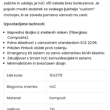
zaščite in udobja, je HJC V10 čelada brez konkurence. Je
popoln modni dodatek za vsakega ljubitelja “custom”
motorjev, ki se zaveda pomena varnosti na cesti.
Izpostavljene lastnosti:
Napredna školjka iz steklenih vlaken (Fiberglass
Composite).
Polna skladnost z varnostnim standardom ECE 22.06.
Priložen Pinlock vložek proti rošenju.
Emergency Kit sistem za varno odstranitev ličnih blazinic.
Združljivost s Smart HJC komunikacijskimi sistemi.
Minimalističen in brezčasen dizajn.
EAN koda
10437111
Blagovna znamka
HJC
Material
Kompozit
Velikost
2XL