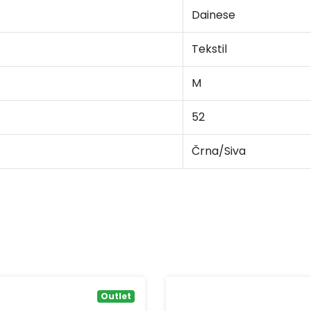
Dainese
Tekstil
M
52
Črna/Siva
Outlet