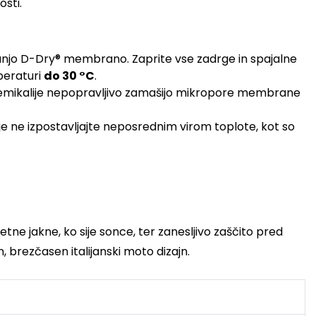
sti.
anjo D-Dry® membrano. Zaprite vse zadrge in spajalne
peraturi
do 30 °C
.
o kemikalije nepopravljivo zamašijo mikropore membrane
n je ne izpostavljajte neposrednim virom toplote, kot so
e jakne, ko sije sonce, ter zanesljivo zaščito pred
 brezčasen italijanski moto dizajn.