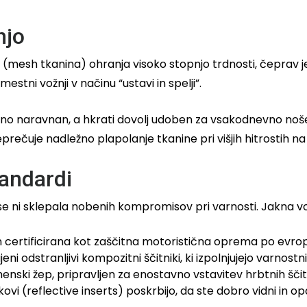
njo
(mesh tkanina) ohranja visoko stopnjo trdnosti, čeprav je z
tni vožnji v načinu “ustavi in spelji”.
rtno naravnan, a hkrati dovolj udoben za vsakodnevno nošenj
eprečuje nadležno plapolanje tkanine pri višjih hitrostih na
tandardi
e ni sklepala nobenih kompromisov pri varnosti. Jakna voz
n certificirana kot zaščitna motoristična oprema po ev
i odstranljivi kompozitni ščitniki, ki izpolnjujejo varnost
enski žep, pripravljen za enostavno vstavitev hrbtnih ščit
vi (reflective inserts) poskrbijo, da ste dobro vidni in op