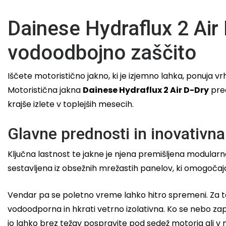
Dainese Hydraflux 2 Air
vodoodbojno zaščito
Iščete motoristično jakno, ki je izjemno lahka, ponuja 
Motoristična jakna
Dainese Hydraflux 2 Air D-Dry
pred
krajše izlete v toplejših mesecih.
Glavne prednosti in inovativ
Ključna lastnost te jakne je njena premišljena modularn
sestavljena iz obsežnih mrežastih panelov, ki omogoča
Vendar pa se poletno vreme lahko hitro spremeni. Za 
vodoodporna in hkrati vetrno izolativna. Ko se nebo zapr
jo lahko brez težav pospravite pod sedež motorja ali v 