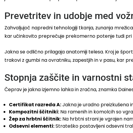
Prevetritev in udobje med vož
Zahvaljujoč napredni tehnologiji tkanja, zunanja mrežica 
kar učinkovito preprečuje prekomerno potenje tudi pri mes
Jakna se odlično prilagaja anatomiji telesa. Kroj je špo
trakovi z gumbi na ovratniku, zapestjih in v pasu, kar pr
Stopnja zaščite in varnostni s
Čeprav je jakna izjemno lahka in zračna, znamka Daines
Certifikat razreda A:
Jakna je uradno preizkušena i
Kompozitni ščitniki:
Na ramenih in komolcih so vgrajen
Žep za hrbtni ščitnik:
Na hrbtni strani je vgrajen nam
Odsevni elementi:
Strateško postavljeni odsevni trako