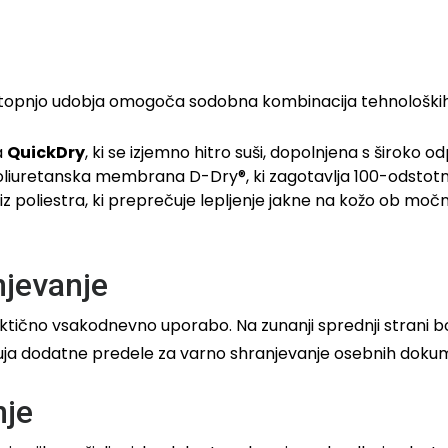
 stopnjo udobja omogoča sodobna kombinacija tehnoloških
a
QuickDry
, ki se izjemno hitro suši, dopolnjena s široko o
poliuretanska membrana D-Dry®, ki zagotavlja 100-odstot
 poliestra, ki preprečuje lepljenje jakne na kožo ob moč
njevanje
raktično vsakodnevno uporabo. Na zunanji sprednji strani 
ponuja dodatne predele za varno shranjevanje osebnih dok
nje