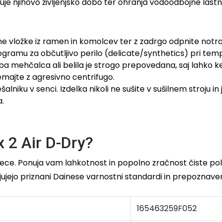
je njihovo življenjsko dobo ter ohranja vodoodbojne lastno
e vložke iz ramen in komolcev ter z zadrgo odpnite notr
rogramu za občutljivo perilo (delicate/synthetics) pri tem
aba mehčalca ali belila je strogo prepovedana, saj lahk
emajte z agresivno centrifugo.
niku v senci. Izdelka nikoli ne sušite v sušilnem stroju i
a.
x 2 Air D-Dry?
. Ponuja vam lahkotnost in popolno zračnost čiste poletn
jejo priznani Dainese varnostni standardi in prepoznaven,
165463259F052