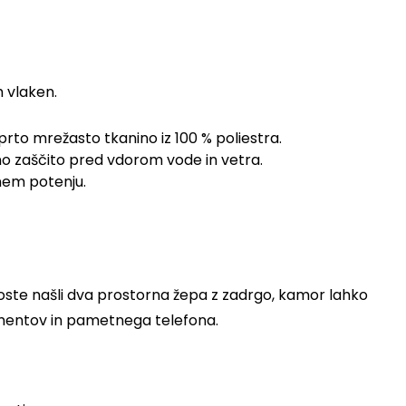
 vlaken.
dprto mrežasto tkanino iz 100 % poliestra.
no zaščito pred vdorom vode in vetra.
nem potenju.
boste našli dva prostorna žepa z zadrgo, kamor lahko
umentov in pametnega telefona.