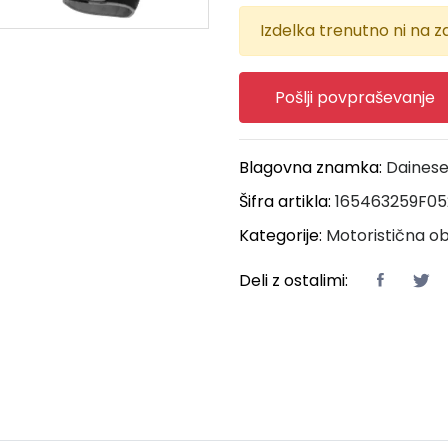
Izdelka trenutno ni na za
Pošlji povpraševanje
Blagovna znamka:
Daines
Šifra artikla:
165463259F05
Kategorije:
Motoristična ob
Deli z ostalimi: