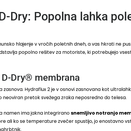
 D-Dry: Popolna lahka pol
vrhunsko hlajenje v vročih poletnih dneh, a vas hkrati ne 
stavlja popolno rešitev za motoriste, ki potrebujejo vs
na D-Dry® membrana
a zasnova. Hydraflux 2 je v osnovi zasnovana kot ultralah
jo neoviran pretok svežega zraka neposredno do telesa.
ta namen ima jakna integrirano
snemljivo notranjo me
e ali ko se temperature zvečer spustijo, jo enostavno vsta
nahrbtnik.