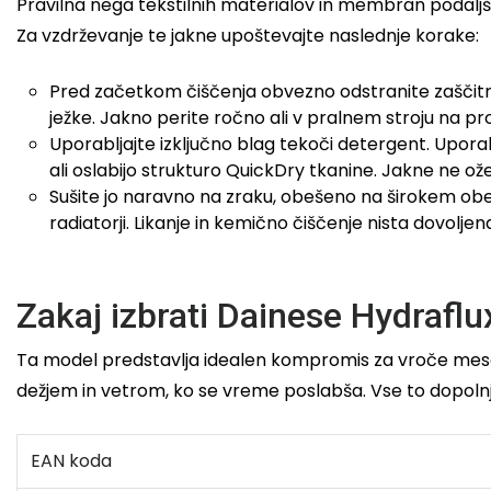
Pravilna nega tekstilnih materialov in membran podaljšu
Za vzdrževanje te jakne upoštevajte naslednje korake:
Pred začetkom čiščenja obvezno odstranite zaščitn
ježke. Jakno perite ročno ali v pralnem stroju na p
Uporabljajte izključno blag tekoči detergent. Upor
ali oslabijo strukturo QuickDry tkanine. Jakne ne ož
Sušite jo naravno na zraku, obešeno na širokem obešal
radiatorji. Likanje in kemično čiščenje nista dovoljen
Zakaj izbrati Dainese Hydraflu
Ta model predstavlja idealen kompromis za vroče mesece
dežjem in vetrom, ko se vreme poslabša. Vse to dopolnju
EAN koda