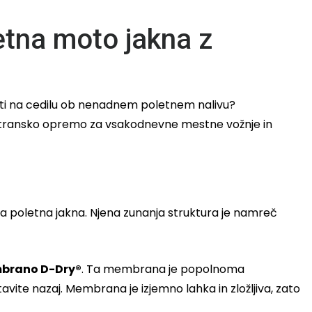
etna moto jakna z
pusti na cedilu ob nenadnem poletnem nalivu?
estransko opremo za vsakodnevne mestne vožnje in
ka poletna jakna. Njena zunanja struktura je namreč
mbrano D-Dry®
. Ta membrana je popolnoma
vite nazaj. Membrana je izjemno lahka in zložljiva, zato