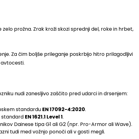
elo prožna. Zrak kroži skozi sprednji del, roke in hrbet,
e. Za čim boljše prileganje poskrbijo hitro prilagodljivi
 avtocesti.
niku nudi zanesljivo zaščito pred udarci in drsenjem:
ropskem standardu
EN 17092-4:2020
.
ni standard
EN 1621.1 Level 1
.
nikov Dainese tipa G1 ali G2 (npr. Pro-Armor ali Wave).
azni tudi med vožnjo ponoči ali v gosti megli.