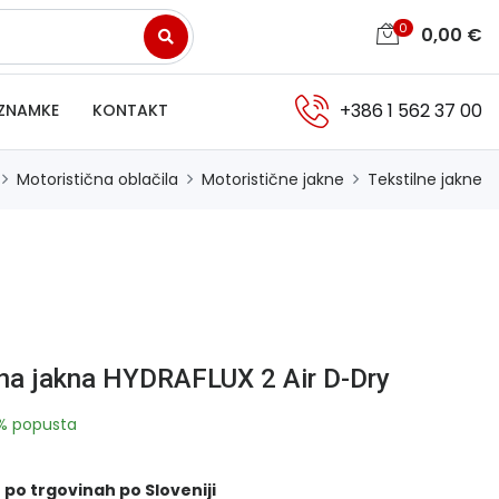
0
0,00
€
+386 1 562 37 00
ZNAMKE
KONTAKT
Motoristična oblačila
Motoristične jakne
Tekstilne jakne
čna jakna HYDRAFLUX 2 Air D-Dry
% popusta
 po trgovinah po Sloveniji