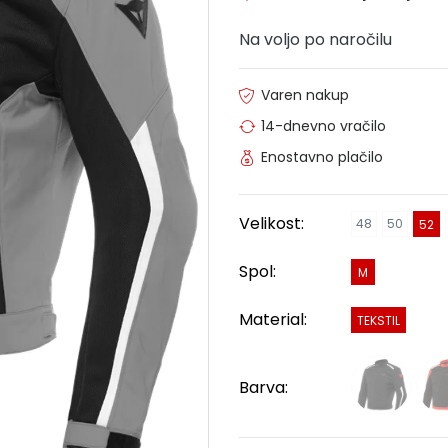
Na voljo po naročilu
Varen nakup
14-dnevno vračilo
Enostavno plačilo
Velikost:
48
50
52
Spol:
M
Material:
TEKSTIL
Barva: