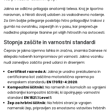
Jakna se odlično prilagaja anatomiji telesa. Kroj je športno
naravnan, a hkrati dovolj udoben za vsakodnevno nošenje.
Za čim boljše prileganje poskrbijo hitro prilagodljivi trakovi z
gumbi na ovratniku, zapestjih in v pasu, kar preprečuje
nadležno plapolanje tkanine pri višjih hitrostih na avtocesti.
Stopnja zaščite in varnostni standardi
Čeprav je jakna izjemno lahka in zračna, znamka Dainese ni
sklepala nobenih kompromisov pri varnosti. Jakna vozniku
nudi zanesljivo zaščito pred udarci in drsenjem:
Certifikat razreda A:
Jakna je uradno preizkušena in
certificirana kot zaščitna motoristična oprema po
evropskem standardu
EN 17092-4:2020
.
Kompozitni ščitniki:
Na ramenih in komolcih so vgrajeni
odstranljivi kompozitni ščitniki, ki izpolnjujejo varnostni
standard
EN 1621.1 Level 1
.
Žep za hrbtni ščitnik:
Na hrbtni strani je vgrajen
namenski žep, pripravljen za enostavno vstavitev hrbtnih