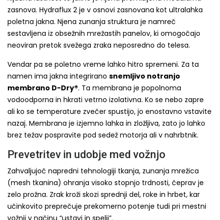
zasnova. Hydraflux 2 je v osnovi zasnovana kot ultralahka
poletna jakna. Njena zunanja struktura je namreč
sestavljena iz obsežnih mrežastih panelov, ki omogočajo
neoviran pretok svežega zraka neposredno do telesa.
Vendar pa se poletno vreme lahko hitro spremeni. Za ta
namen ima jakna integrirano
snemljivo notranjo
membrano D-Dry®
. Ta membrana je popolnoma
vodoodporna in hkrati vetrno izolativna. Ko se nebo zapre
ali ko se temperature zvečer spustijo, jo enostavno vstavite
nazaj. Membrana je izjemno lahka in zložljiva, zato jo lahko
brez težav pospravite pod sedež motorja ali v nahrbtnik.
Prevetritev in udobje med vožnjo
Zahvaljujoč napredni tehnologiji tkanja, zunanja mrežica
(mesh tkanina) ohranja visoko stopnjo trdnosti, čeprav je
zelo prožna. Zrak kroži skozi sprednji del, roke in hrbet, kar
učinkovito preprečuje prekomerno potenje tudi pri mestni
vožnji v načinu “ustavi in spelji”.