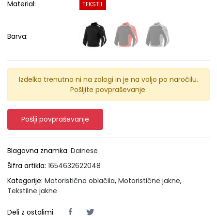
Material:
TEKSTIL
Barva:
Izdelka trenutno ni na zalogi in je na voljo po naročilu.
Pošljite povpraševanje.
Pošlji povpraševanje
Blagovna znamka:
Dainese
Šifra artikla:
1654632622048
Kategorije:
Motoristična oblačila
,
Motoristične jakne
,
Tekstilne jakne
Deli z ostalimi: