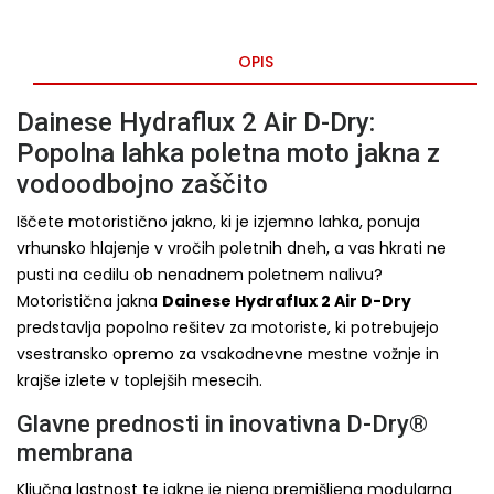
OPIS
Dainese Hydraflux 2 Air D-Dry:
Popolna lahka poletna moto jakna z
vodoodbojno zaščito
Iščete motoristično jakno, ki je izjemno lahka, ponuja
vrhunsko hlajenje v vročih poletnih dneh, a vas hkrati ne
pusti na cedilu ob nenadnem poletnem nalivu?
Motoristična jakna
Dainese Hydraflux 2 Air D-Dry
predstavlja popolno rešitev za motoriste, ki potrebujejo
vsestransko opremo za vsakodnevne mestne vožnje in
krajše izlete v toplejših mesecih.
Glavne prednosti in inovativna D-Dry®
membrana
Ključna lastnost te jakne je njena premišljena modularna