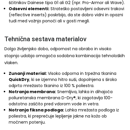
ščitnikov Dainese tipa G1 ali G2 (npr. Pro-Armor ali Wave).
Odsevni elementi:
Strateško postavljeni odsevni trakovi
(reflective inserts) poskrbijo, da ste dobro vidni in opazni
tudi med vožnjo ponoči ali v gosti megli.
Tehnična sestava materialov
Dolgo življenjsko dobo, odpornost na obrabo in visoko
stopnjo udobja omogoča sodobna kombinacija tehnoloških
vlaken.
Zunanji material:
Visoko odporna in trpežna tkanina
QuickDry
, ki se izjemno hitro suši, dopolnjena s široko
odprto mrežasto tkanino iz 100 % poliestra.
Notranja membrana:
Snemljiva, lahka in dihajoča
poliuretanska membrana D-Dry®, ki zagotavlja 100-
odstotno zaščito pred vdorom vode in vetra.
Notranja fiksna podloga:
Lahka mrežasta podloga iz
poliestra, ki preprečuje lepljenje jakne na kožo ob
močnem potenju.