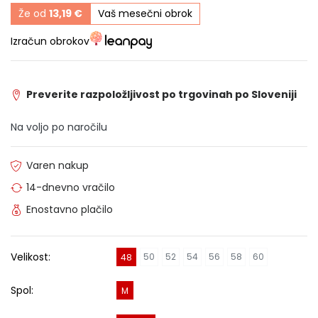
Že od
13,19 €
Vaš mesečni obrok
Izračun obrokov
Preverite razpoložljivost po trgovinah po Sloveniji
Na voljo po naročilu
Varen nakup
14-dnevno vračilo
Enostavno plačilo
Velikost:
50
52
54
56
58
60
48
Spol:
M