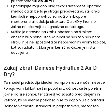
pri temperaturi
do 30 °C
.
Uporabljajte izključno blag tekoči detergent. Uporaba
mehčalca ali belila je strogo prepovedana, saj lahko
kemikalije nepopravljivo zamašijo mikropore
membrane ali oslabijo strukturo QuickDry tkanine.
Jakne ne ožemajte z agresivno centrifugo.
Sušite jo naravno na zraku, obešeno na širokem
obešalniku v senci. Izdelka nikoli ne sušite v sušilnem
stroju in je ne izpostavljajte neposrednim virom toplote,
kot so radiatorji. Likanje in kemično čiščenje nista
dovoljena.
Zakaj izbrati Dainese Hydraflux 2 Air D-
Dry?
Ta model predstavlja idealen kompromis za vroče mesece.
Ponuja vam lahkotnost in popolno zračnost čiste poletne
jakne, ko sije sonce, ter zanesljivo zaščito pred dežjem in
vetrom, ko se vreme poslabša. Vse to dopolnjujejo priznani
Dainese varnostni standardi in prepoznaven, brezčasen