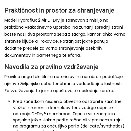
Praktičnost in prostor za shranjevanje
Model Hydraflux 2 Air D-Dry je zasnovan z mislijo na
praktično vsakodnevno uporabo. Na zunanji sprednji strani
boste našli dva prostorna žepa z zadrgo, kamor lahko varno
shranite ključe ali rokavice. Notranjost jakne ponuja
dodatne predele za varno shranjevanje osebnih
dokumentov in pametnega telefona.
Navodila za pravilno vzdrževanje
Pravilna nega tekstilnih materialov in membran podaljšuje
njihovo življenjsko dobo ter ohranja vodoodbojne lastnosti.
Za vzdrževanje te jakne upoštevajte naslednje korake:
Pred začetkom čiščenja obvezno odstranite zaščitne
vložke iz ramen in komolcev ter z zadrgo odpnite
notranjo D-Dry® membrano. Zaprite vse zadrge in
spajalne ježke. Jakno perite ročno ali v pralnem stroju
na programu za občutljivo perilo (delicate/synthetics)