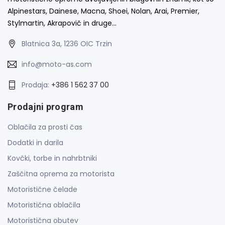
Alpinestars, Dainese, Macna, Shoei, Nolan, Arai, Premier,
Stylmartin, Akrapovič in druge…
Blatnica 3a, 1236 OIC Trzin
info@moto-as.com
Prodaja:
+386 1 562 37 00
Prodajni program
Oblačila za prosti čas
Dodatki in darila
Kovčki, torbe in nahrbtniki
Zaščitna oprema za motorista
Motoristične čelade
Motoristična oblačila
Motoristična obutev