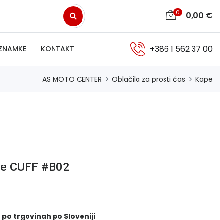
0
0,00
€
+386 1 562 37 00
ZNAMKE
KONTAKT
AS MOTO CENTER
Oblačila za prosti čas
Kape
ie CUFF #B02
 po trgovinah po Sloveniji