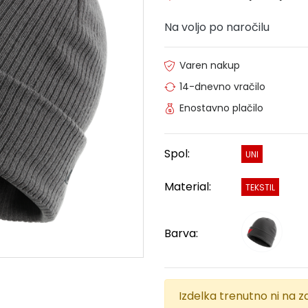
Na voljo po naročilu
Varen nakup
14-dnevno vračilo
Enostavno plačilo
Spol:
UNI
Material:
TEKSTIL
Barva:
Izdelka trenutno ni na za