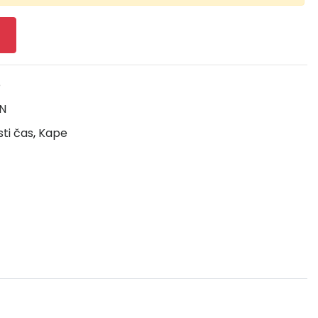
e
N
sti čas
,
Kape