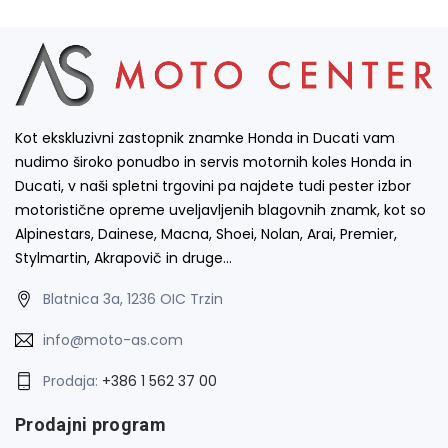
Kot ekskluzivni zastopnik znamke Honda in Ducati vam
nudimo široko ponudbo in servis motornih koles Honda in
Ducati, v naši spletni trgovini pa najdete tudi pester izbor
motoristične opreme uveljavljenih blagovnih znamk, kot so
Alpinestars, Dainese, Macna, Shoei, Nolan, Arai, Premier,
Stylmartin, Akrapovič in druge…
Blatnica 3a, 1236 OIC Trzin
info@moto-as.com
Prodaja:
+386 1 562 37 00
Prodajni program