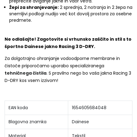
preprečite dviganje jakne in vdor vetra.
Žepi za shranjevanje:
2 sprednja, 2 notranja in 2 žepa na
snemljivi podlogi nudijo več kot dovolj prostora za osebne
predmete.
Ne odlašajte! Zagotovite si vrhunsko zaščito in stil s to
športno Dainese jakno Racing 3 D-DRY.
Za dolgotrajno ohranjanje vodoodporne membrane in
čistoče priporočamo uporabo specializiranega
tehničnega čistila
. S pravilno nego bo vaša jakna Racing 3
D-DRY kos vsem izzivom!
EAN koda
1654605684048
Blagovna znamka
Dainese
Material
Tekstil