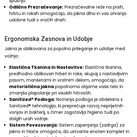
spustijo.
Odlično Prezračevanje:
Prezračevalne reže na prsih,
hrbtu in rokah omogočajo, da jakna diha in vas ohranja
udobne tudi v vročih dneh.
Ergonomska Zasnova in Udobje
Jakna je oblikovana za popolno prileganje in udobje med
vožnjo:
Elastična Tkanina in Nastavitve:
Elastična tkanina,
predhodno oblikovan hrbet in roke, skupaj z nastavljivim
pasom, manšetami in vratnim delom, omogočajo, da
motoristična jakna
popolnoma objame vaše telo in
zmanjša plapolanje pri visokih hitrostih.
Sanitized® Podloga:
Notranja podloga je obdelana s
Sanitized® tehnologijo, ki preprečuje razvoj neprijetnih
vonjav in bakterij, s čimer zagotavlja higieno tudi po
dolgih urah vožnje.
Sistem Povezovanja:
Sistem zapenjanja (zadrga) za
jakno in hlače omogoča, da ustvarite enoten komplet in