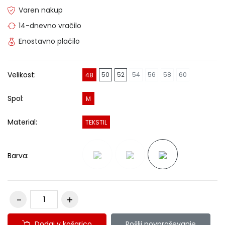
Varen nakup
14-dnevno vračilo
Enostavno plačilo
Velikost:
50
52
54
56
58
60
48
Spol:
M
Material:
TEKSTIL
Barva:
Dodaj v košarico
Pošlji povpraševanje