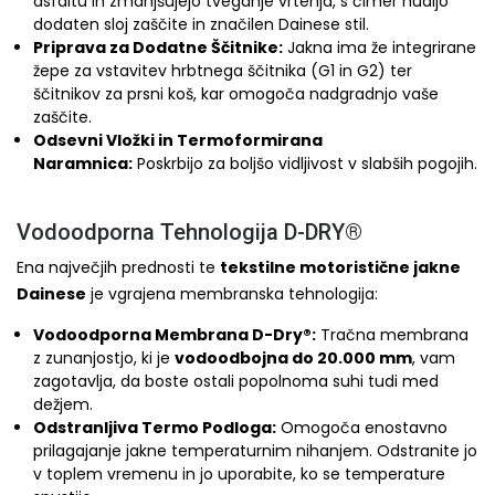
asfaltu in zmanjšujejo tveganje vrtenja, s čimer nudijo
dodaten sloj zaščite in značilen Dainese stil.
Priprava za Dodatne Ščitnike:
Jakna ima že integrirane
žepe za vstavitev hrbtnega ščitnika (G1 in G2) ter
ščitnikov za prsni koš, kar omogoča nadgradnjo vaše
zaščite.
Odsevni Vložki in Termoformirana
Naramnica:
Poskrbijo za boljšo vidljivost v slabših pogojih.
Vodoodporna Tehnologija D-DRY®
Ena največjih prednosti te
tekstilne motoristične jakne
Dainese
je vgrajena membranska tehnologija:
Vodoodporna Membrana D-Dry®:
Tračna membrana
z zunanjostjo, ki je
vodoodbojna do 20.000 mm
, vam
zagotavlja, da boste ostali popolnoma suhi tudi med
dežjem.
Odstranljiva Termo Podloga:
Omogoča enostavno
prilagajanje jakne temperaturnim nihanjem. Odstranite jo
v toplem vremenu in jo uporabite, ko se temperature