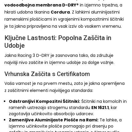
vodoodbojna membrana D-DRY®
in izjemno trpežna, a
hkrati udobna tkanina
Cordura
. Z lahkimi aluminijastimi
ramenskimi ploščicami in vgrajenimi kompozitnimi ščitniki
je ta jakna pripravljena na vsak izziv ob vsakem vremenu.
Ključne Lastnosti: Popolna Zaščita in
Udobje
Jakna Racing 3 D-DRY je zasnovana tako, da združuje
najvišji nivo zaščite in izjemno udobje za dolge vožnje.
Vrhunska Zaščita s Certifikatom
Vaša varnost je na prvem mestu, zato je jakna opremljena
z zaščitnimi elementi najvišjega standarda:
Odstranljivi Kompozitni Ščitniki:
Ščitniki na komolcih in
ramenih ustrezajo strogemu standardu
EN 1621.1
, kar
zagotavlja učinkovito absorbcijo udarcev.
Zamenljive Aluminijaste Plošče na Rami:
Te lahke, a
izjemno učinkovite plošče pomagajo pri drsenju po