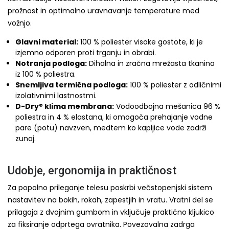
prožnost in optimalno uravnavanje temperature med
vožnjo.
Glavni material:
100 % poliester visoke gostote, ki je
izjemno odporen proti trganju in obrabi.
Notranja podloga:
Dihalna in zračna mrežasta tkanina
iz 100 % poliestra.
Snemljiva termična podloga:
100 % poliester z odličnimi
izolativnimi lastnostmi.
D-Dry® klima membrana:
Vodoodbojna mešanica 96 %
poliestra in 4 % elastana, ki omogoča prehajanje vodne
pare (potu) navzven, medtem ko kapljice vode zadrži
zunaj.
Udobje, ergonomija in praktičnost
Za popolno prileganje telesu poskrbi večstopenjski sistem
nastavitev na bokih, rokah, zapestjih in vratu. Vratni del se
prilagaja z dvojnim gumbom in vključuje praktično kljukico
za fiksiranje odprtega ovratnika. Povezovalna zadrga