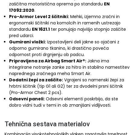
zaščitna motoristična oprema po standardu
EN
17092:2020
.
Pro-Armor Level 2 ščitniki:
Mehki, izjemno zračni in
ergonomski ščitniki na komolcih in ramenih ustrezajo
standardu
EN 1621.1
ter ponujajo najvišjo stopnjo zaščite
pred udarci.
Gumirani vložki:
Izpostavljeni deli jakne so ojačani z
odporno gumirano tkanino, ki drastično poveča
odpornost proti drgnjenju ob padcu.
Pripravljena za Airbag Smart Air®:
Jakna ima
integrirane notranje zanke za hitro in stabilno namestitev
naprednega zračnega meha Smart Air.
Dodatni žepi za zaščito:
Vgrajeni so namenski žepi za
hrbtni ščitnik (tip G1 ali G2) ter za dvodelni prsni ščitnik
(Pro-Armor Chest 2 pcs).
Odsevni paneli:
Odsevni elementi poskrbijo, da ste
dobro vidni tudi v temi in ob zmanjšani vidljivosti.
Tehnična sestava materialov
Kombinacija visokotehnoloških vlaken zagotavlja trpežnost,