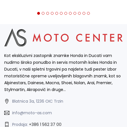
Kot ekskluzivni zastopnik znamke Honda in Ducati vam
nudimo široko ponudbo in servis motornih koles Honda in
Ducati, v naši spletni trgovini pa najdete tudi pester izbor
motoristične opreme uveljavljenih blagovnih znamk, kot so
Alpinestars, Dainese, Macna, Shoei, Nolan, Arai, Premier,
Stylmartin, Akrapovič in druge…
Blatnica 3a, 1236 OIC Trzin
info@moto-as.com
Prodaja:
+386 1 562 37 00