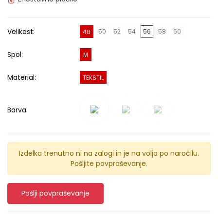
Velikost:
50
52
54
56
58
60
48
Spol:
M
Material:
TEKSTIL
Barva:
Izdelka trenutno ni na zalogi in je na voljo po naročilu.
Pošljite povpraševanje.
Pošlji povpraševanje