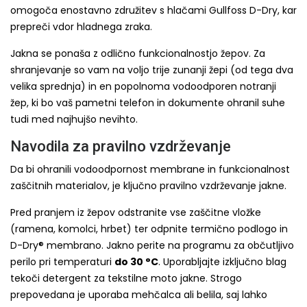
omogoča enostavno združitev s hlačami Gullfoss D-Dry, kar
prepreči vdor hladnega zraka.
Jakna se ponaša z odlično funkcionalnostjo žepov. Za
shranjevanje so vam na voljo trije zunanji žepi (od tega dva
velika sprednja) in en popolnoma vodoodporen notranji
žep, ki bo vaš pametni telefon in dokumente ohranil suhe
tudi med najhujšo nevihto.
Navodila za pravilno vzdrževanje
Da bi ohranili vodoodpornost membrane in funkcionalnost
zaščitnih materialov, je ključno pravilno vzdrževanje jakne.
Pred pranjem iz žepov odstranite vse zaščitne vložke
(ramena, komolci, hrbet) ter odpnite termično podlogo in
D-Dry® membrano. Jakno perite na programu za občutljivo
perilo pri temperaturi
do 30 °C
. Uporabljajte izključno blag
tekoči detergent za tekstilne moto jakne. Strogo
prepovedana je uporaba mehčalca ali belila, saj lahko