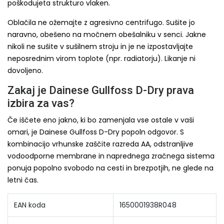
poškodujeta strukturo vlaken.
Oblačila ne ožemajte z agresivno centrifugo. Sušite jo
naravno, obešeno na močnem obešalniku v senci. Jakne
nikoli ne sušite v sušilnem stroju in je ne izpostavljajte
neposrednim virom toplote (npr. radiatorju). Likanje ni
dovoljeno.
Zakaj je Dainese Gullfoss D-Dry prava
izbira za vas?
Če iščete eno jakno, ki bo zamenjala vse ostale v vaši
omari, je Dainese Gullfoss D-Dry popoln odgovor. S
kombinacijo vrhunske zaščite razreda AA, odstranljive
vodoodporne membrane in naprednega zračnega sistema
ponuja popolno svobodo na cesti in brezpotjih, ne glede na
letni čas.
EAN koda
1650001938R048