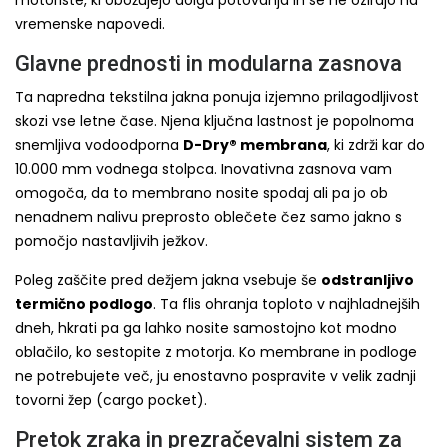
motoriste, ki obožujejo dolga potovanja in se ne ozirajo na
vremenske napovedi.
Glavne prednosti in modularna zasnova
Ta napredna tekstilna jakna ponuja izjemno prilagodljivost
skozi vse letne čase. Njena ključna lastnost je popolnoma
snemljiva vodoodporna
D-Dry® membrana
, ki zdrži kar do
10.000 mm vodnega stolpca. Inovativna zasnova vam
omogoča, da to membrano nosite spodaj ali pa jo ob
nenadnem nalivu preprosto oblečete čez samo jakno s
pomočjo nastavljivih ježkov.
Poleg zaščite pred dežjem jakna vsebuje še
odstranljivo
termično podlogo
. Ta flis ohranja toploto v najhladnejših
dneh, hkrati pa ga lahko nosite samostojno kot modno
oblačilo, ko sestopite z motorja. Ko membrane in podloge
ne potrebujete več, ju enostavno pospravite v velik zadnji
tovorni žep (cargo pocket).
Pretok zraka in prezračevalni sistem za