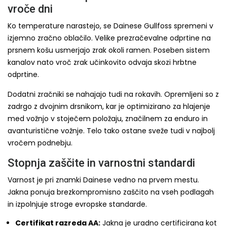
vroče dni
Ko temperature narastejo, se Dainese Gullfoss spremeni v
izjemno zračno oblačilo. Velike prezračevalne odprtine na
prsnem košu usmerjajo zrak okoli ramen. Poseben sistem
kanalov nato vroč zrak učinkovito odvaja skozi hrbtne
odprtine.
Dodatni zračniki se nahajajo tudi na rokavih. Opremljeni so z
zadrgo z dvojnim drsnikom, kar je optimizirano za hlajenje
med vožnjo v stoječem položaju, značilnem za enduro in
avanturistične vožnje. Telo tako ostane sveže tudi v najbolj
vročem podnebju.
Stopnja zaščite in varnostni standardi
Varnost je pri znamki Dainese vedno na prvem mestu.
Jakna ponuja brezkompromisno zaščito na vseh podlagah
in izpolnjuje stroge evropske standarde.
Certifikat razreda AA:
Jakna je uradno certificirana kot